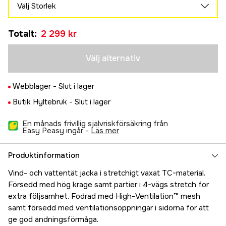
Välj Storlek
XS
Tillfälligt slut
Totalt
:
2 299 kr
2 299 kr
S
Tillfälligt slut
2 299 kr
Välj alternativ
M
Tillfälligt slut
2 299 kr
Webblager -
Slut i lager
L
Tillfälligt slut
Butik Hyltebruk -
Slut i lager
2 299 kr
XL
Tillfälligt slut
En månads frivillig självriskförsäkring från
2 299 kr
Easy Peasy ingår -
läs mer
XXL
Tillfälligt slut
2 299 kr
Produktinformation
Vind- och vattentät jacka i stretchigt vaxat TC-material.
Försedd med hög krage samt partier i 4-vägs stretch för
extra följsamhet. Fodrad med High-Ventilation™ mesh
samt försedd med ventilationsöppningar i sidorna för att
ge god andningsförmåga.