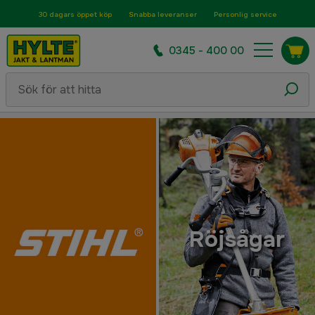
30 dagars öppet köp
Snabba leveranser
Personlig service
0345 - 400 00
Röjsågar