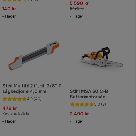
5 590 kr
140 kr
6 190 kr
I lager
I lager
Stihl Multifil 2 i 1, till 3/8'' P
sågkedjor ø 4,0 mm
Stihl MSA 60 C-B
Batterimotorsåg
4.9
(40)
5.0
(2)
479 kr
2 490 kr
Rek. pris 525 kr
I lager
I lager