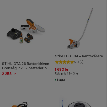
Stihl FCB-KM – kantskärare
5.0
(2)
STIHL GTA 26 Batteridriven
Grensåg inkl. 2 batterier och
1 690 kr
laddare
2 258 kr
Rek. pris 1 940 kr
I lager