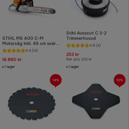
Stihl Autocut C 3-2
STIHL MS 400 C-M
Trimmerhuvud
Motorsåg inkl. 45 cm svärd
4.8
(4)
och kedja
4.9
(14)
253 kr
16 990 kr
Rek. pris 295 kr
I lager
I lager
14%
10%