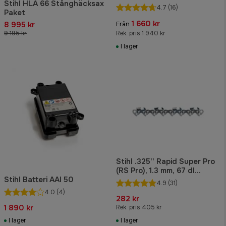
Stihl HLA 66 Stånghäcksax
4.7
(16)
Paket
1 660 kr
8 995 kr
Från
9 195 kr
Rek. pris 1 940 kr
I lager
Stihl .325'' Rapid Super Pro
(RS Pro), 1.3 mm, 67 dl
Stihl Batteri AAI 50
Sågkedja
4.9
(31)
4.0
(4)
282 kr
1 890 kr
Rek. pris 405 kr
I lager
I lager