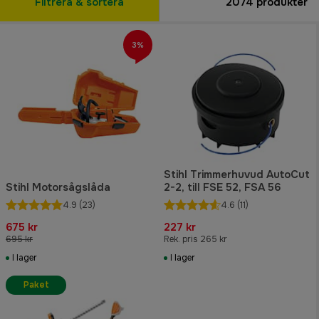
Filtrera & sortera
2074
produkter
3%
Stihl Trimmerhuvud AutoCut
Stihl Motorsågslåda
2-2, till FSE 52, FSA 56
4.9
(23)
4.6
(11)
675 kr
227 kr
695 kr
Rek. pris 265 kr
I lager
I lager
Paket