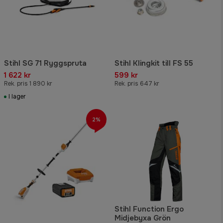
Stihl SG 71 Ryggspruta
Stihl Klingkit till FS 55
1 622 kr
599 kr
Rek. pris 1 890 kr
Rek. pris 647 kr
I lager
2%
Stihl Function Ergo
Midjebyxa Grön