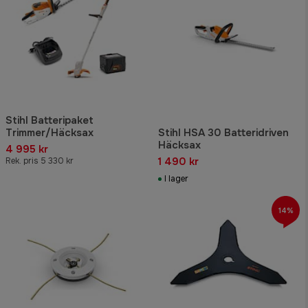
Stihl Batteripaket
Trimmer/Häcksax
Stihl HSA 30 Batteridriven
Häcksax
4 995 kr
1 490 kr
Rek. pris 5 330 kr
I lager
14%