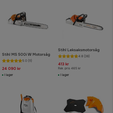
Stihl Leksaksmotorsåg
Stihl MS 500i W Motorsåg
4.8
(38)
5.0
(11)
413 kr
24 090 kr
Rek. pris 465 kr
I lager
I lager