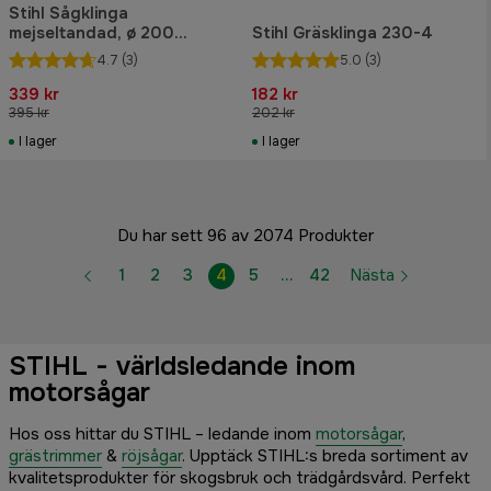
Stihl Sågklinga
mejseltandad, ø 200
Stihl Gräsklinga 230-4
mm/25, till FS 87 - FS 240
4.7
(3)
5.0
(3)
C-E (ej FS 94)
339 kr
182 kr
395 kr
202 kr
I lager
I lager
Du har sett 96 av 2074 Produkter
1
2
3
4
5
…
42
Nästa
STIHL - världsledande inom
motorsågar
Hos oss hittar du STIHL – ledande inom
motorsågar
,
grästrimmer
&
röjsågar
. Upptäck STIHL:s breda sortiment av
kvalitetsprodukter för skogsbruk och trädgårdsvård. Perfekt