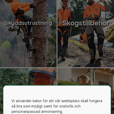
Skogstillbehör
Skyddsutrustning
Vi använder kakor för att vår webbplats skall fungera
så bra som möjligt samt för statistik och
Sågkedjor
Högtryckstvättar
personanpassad annonsering.