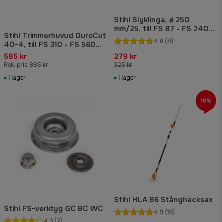
Stihl Slyklinga, ø 250
mm/25, till FS 87 - FS 240
Stihl Trimmerhuvud DuroCut
C-E, FR 130 T - FR 480 C-F
4.8
(4)
40-4, till FS 310 - FS 560
C-EM (ej K-modeller)
585 kr
279 kr
Rek. pris 885 kr
325 kr
I lager
I lager
10%
Stihl HLA 86 Stånghäcksax
Stihl FS-verktyg GC BC WC
4.9
(19)
4.3
(7)