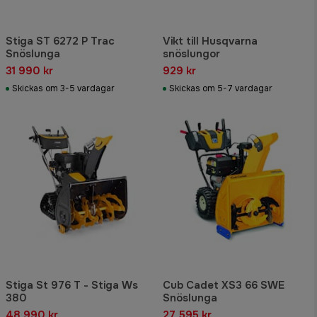
Stiga ST 6272 P Trac
Vikt till Husqvarna
Snöslunga
snöslungor
31 990 kr
929 kr
Skickas om 3-5 vardagar
Skickas om 5-7 vardagar
Stiga St 976 T - Stiga Ws
Cub Cadet XS3 66 SWE
380
Snöslunga
48 990 kr
27 595 kr