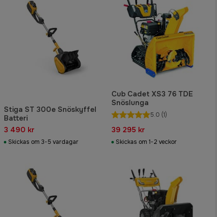
Cub Cadet XS3 76 TDE
Snöslunga
Stiga ST 300e Snöskyffel
5.0
(1)
Batteri
3 490 kr
39 295 kr
Skickas om 3-5 vardagar
Skickas om 1-2 veckor