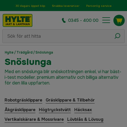
30 dagars öppet köp
Snabba leveranser
Personlig service
0345 - 400 00
Hylte
/
Trädgård
/
Snöslunga
Snöslunga
Med en snöslunga blir snöskottningen enkel, vi har bäst-
i-test modeller, premium alternativ och billiga alternativ
för den lilla uppfarten.
Robotgräsklippare
Gräsklippare & Tillbehör
Åkgräsklippare
Högtryckstvätt
Häcksax
Vertikalskärare & Mossrivare
Lövblås & Lövsug