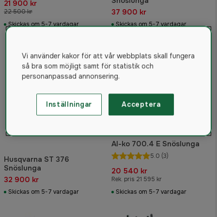
Snöslunga
21 900 kr
37 900 kr
22 500 kr
Skickas om 5-7 vardagar
Skickas om 5-7 vardagar
Vi använder kakor för att vår webbplats skall fungera
så bra som möjligt samt för statistik och
personanpassad annonsering.
Inställningar
Acceptera
Al-ko 700.4 E Snöslunga
5.0
(3)
Husqvarna ST 376
Snöslunga
20 540 kr
32 900 kr
Rek. pris 21 595 kr
Skickas om 5-7 vardagar
Skickas om 5-7 vardagar