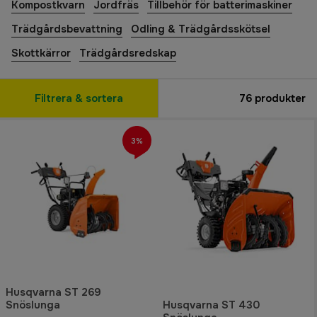
Kompostkvarn
Jordfräs
Tillbehör för batterimaskiner
Trädgårdsbevattning
Odling & Trädgårdsskötsel
Skottkärror
Trädgårdsredskap
Filtrera & sortera
76
produkter
3%
Husqvarna ST 269
Snöslunga
Husqvarna ST 430