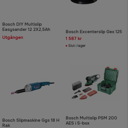
Bosch DIY Multislip
Easysander 12 2X2,5Ah
Bosch Excenterslip Gex 125
Utgången
1 587 kr
Slut i lager
Bosch Multislip PSM 200
Bosch Slipmaskine Ggs 18 H
AES i S-box
Rak