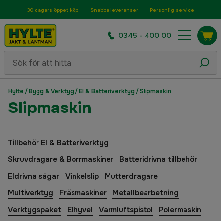
30 dagars öppet köp
Snabba leveranser
Personlig service
0345 - 400 00
Hylte
/
Bygg & Verktyg
/
El & Batteriverktyg
/
Slipmaskin
Slipmaskin
Tillbehör El & Batteriverktyg
Skruvdragare & Borrmaskiner
Batteridrivna tillbehör
Eldrivna sågar
Vinkelslip
Mutterdragare
Multiverktyg
Fräsmaskiner
Metallbearbetning
Verktygspaket
Elhyvel
Varmluftspistol
Polermaskin