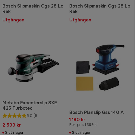
Bosch Slipmaskin Ggs 28 Lc
Bosch Slipmaskin Ggs 28 Lp
Rak
Rak
Utgången
Utgången
Metabo Excenterslip SXE
425 Turbotec
Bosch Planslip Gss 140 A
5.0
(1)
1 190 kr
2 599 kr
Rek. pris 1 399 kr
Slut i lager
Slut i lager