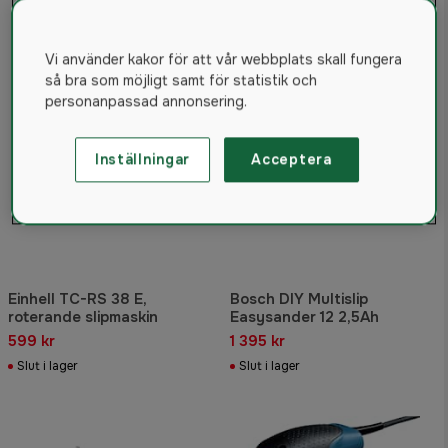
Vi använder kakor för att vår webbplats skall fungera
så bra som möjligt samt för statistik och
personanpassad annonsering.
Inställningar
Acceptera
Einhell TC-RS 38 E,
Bosch DIY Multislip
roterande slipmaskin
Easysander 12 2,5Ah
599 kr
1 395 kr
Slut i lager
Slut i lager