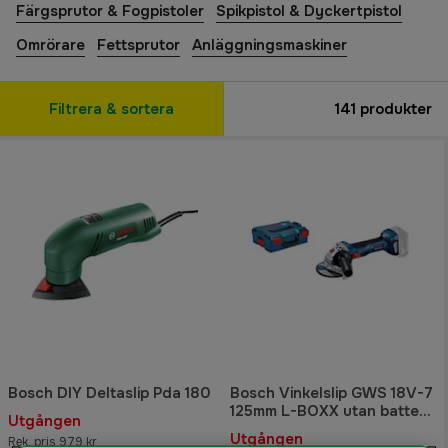
Färgsprutor & Fogpistoler
Spikpistol & Dyckertpistol
Omrörare
Fettsprutor
Anläggningsmaskiner
Filtrera & sortera
141
produkter
Bosch DIY Deltaslip Pda 180
Bosch Vinkelslip GWS 18V-7
125mm L-BOXX utan batteri
Utgången
& laddare
Utgången
Rek. pris 979 kr