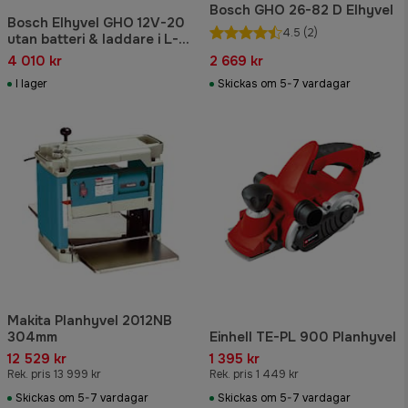
Bosch GHO 26-82 D Elhyvel
Bosch Elhyvel GHO 12V-20
4.5
(2)
utan batteri & laddare i L-
BOXX
4 010 kr
2 669 kr
I lager
Skickas om 5-7 vardagar
Makita Planhyvel 2012NB
304mm
Einhell TE-PL 900 Planhyvel
12 529 kr
1 395 kr
Rek. pris 13 999 kr
Rek. pris 1 449 kr
Skickas om 5-7 vardagar
Skickas om 5-7 vardagar