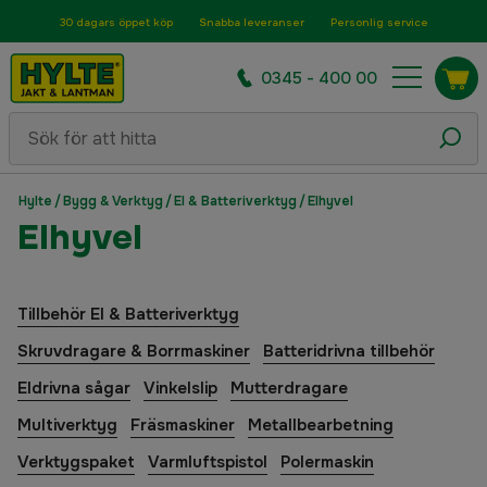
30 dagars öppet köp
Snabba leveranser
Personlig service
0345 - 400 00
Hylte
/
Bygg & Verktyg
/
El & Batteriverktyg
/
Elhyvel
Elhyvel
Tillbehör El & Batteriverktyg
Skruvdragare & Borrmaskiner
Batteridrivna tillbehör
Eldrivna sågar
Vinkelslip
Mutterdragare
Multiverktyg
Fräsmaskiner
Metallbearbetning
Verktygspaket
Varmluftspistol
Polermaskin