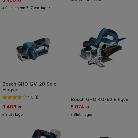
5 450 kr
Rek. pris 4 399 kr
Skickas om 5-7 vardagar
Bosch GHO 12V-20 Solo
Elhyvel
4.0
(1)
Bosch GHO 40-82 Elhyvel
3 408 kr
5 074 kr
Slut i lager
Slut i lager