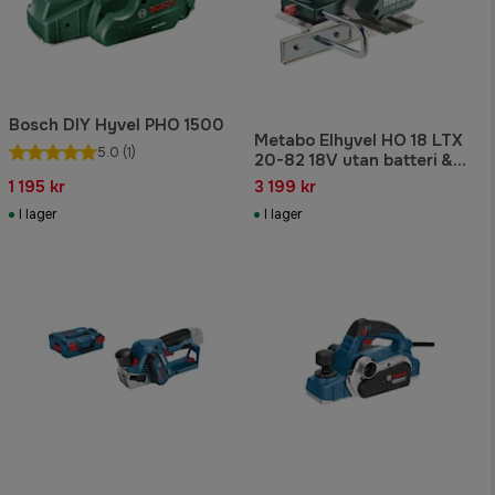
Bosch DIY Hyvel PHO 1500
Metabo Elhyvel HO 18 LTX
5.0
(1)
20-82 18V utan batteri &
laddare
1 195 kr
3 199 kr
I lager
I lager