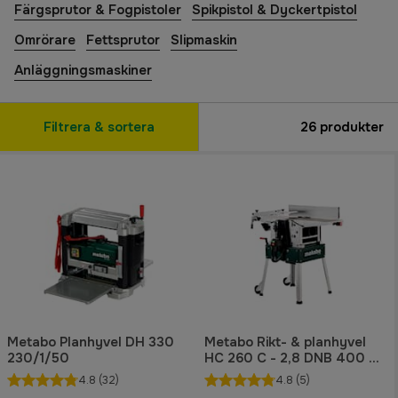
Färgsprutor & Fogpistoler
Spikpistol & Dyckertpistol
Omrörare
Fettsprutor
Slipmaskin
Anläggningsmaskiner
Filtrera & sortera
26
produkter
Metabo Planhyvel DH 330
Metabo Rikt- & planhyvel
230/1/50
HC 260 C - 2,8 DNB 400 V
3-fas
4.8
(32)
4.8
(5)