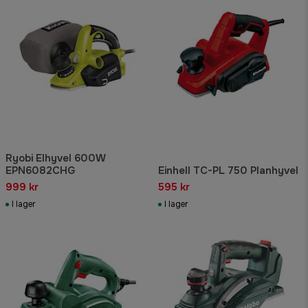
Ryobi Elhyvel 600W
EPN6082CHG
Einhell TC-PL 750 Planhyvel
999 kr
595 kr
I lager
I lager