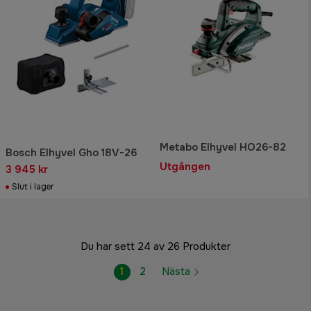
Metabo Elhyvel HO26-82
Bosch Elhyvel Gho 18V-26
Utgången
3 945 kr
Slut i lager
Du har sett 24 av 26 Produkter
1
2
Nästa