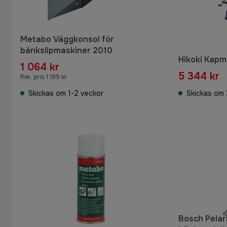
Metabo Väggkonsol för
bänkslipmaskiner 2010
Hikoki Kap
1 064 kr
5 344 kr
Rek. pris 1 199 kr
Skickas om 1-2 veckor
Skickas om 
Bosch Pelar