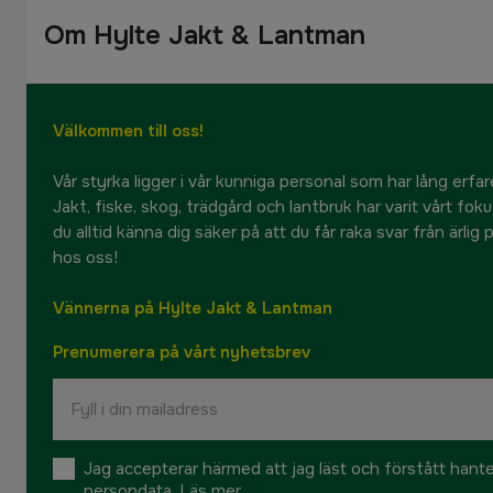
Om Hylte Jakt & Lantman
Välkommen till oss!
Vår styrka ligger i vår kunniga personal som har lång erfare
Jakt, fiske, skog, trädgård och lantbruk har varit vårt fok
du alltid känna dig säker på att du får raka svar från ärlig
hos oss!
Vännerna på Hylte Jakt & Lantman
Prenumerera på vårt nyhetsbrev
Jag accepterar härmed att jag läst och förstått hant
persondata.
Läs mer