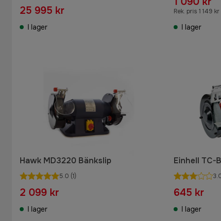
1 090 kr
25 995 kr
Rek. pris 1 149 kr
I lager
I lager
Hawk MD3220 Bänkslip
Einhell TC-
5.0
(1)
3.
2 099 kr
645 kr
I lager
I lager