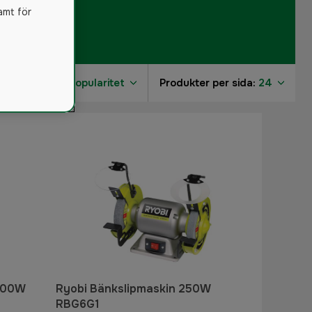
amt för
Sortera på:
Popularitet
Produkter per sida:
24
2300W
Ryobi Bänkslipmaskin 250W
RBG6G1