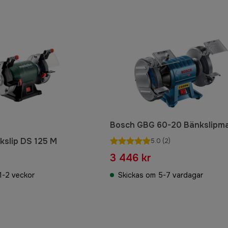
Bosch GBG 60-20 Bänkslipm
slip DS 125 M
5.0
(2)
3 446 kr
1-2 veckor
Skickas om 5-7 vardagar