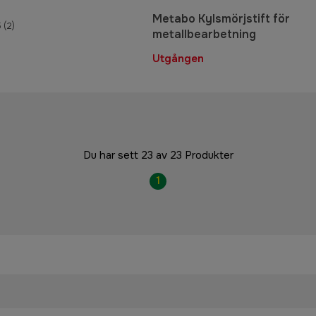
Metabo Kylsmörjstift för
5
(2)
metallbearbetning
Utgången
Du har sett 23 av 23 Produkter
1