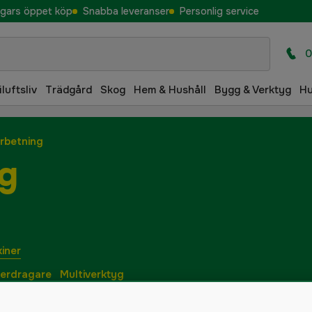
gars öppet köp
Snabba leveranser
Personlig service
0
iluftsliv
Trädgård
Skog
Hem & Hushåll
Bygg & Verktyg
H
rbetning
ng
iner
erdragare
Multiverktyg
l
Polermaskin