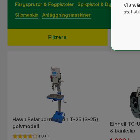
Färgsprutor & Fogpistoler
Spikpistol & Dyckertpistol
Vi anvä
statist
Slipmaskin
Anläggningsmaskiner
Filtrera
Hawk Pelarborrmaskin T-25 (S-25),
Einhell TC-
golvmodell
& bänkslip
4.0
(1)