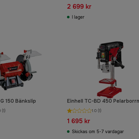
2 699 kr
I lager
BG 150 Bänkslip
Einhell TC-BD 450 Pelarborr
0
(1)
1.0
(1)
1 695 kr
Skickas om 5-7 vardagar