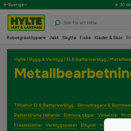
30 da
Sverige
Danmark
Suomi
Robotgräsklippare
Jakt
Skytte
Fiske
Kläder & Skor
Fr
Norge
Deutschland
Hylte
/
Bygg & Verktyg
/
El & Batteriverktyg
/
Metallbea
Metallbearbetni
Tillbehör El & Batteriverktyg
Skruvdragare & Borrmask
Batteridrivna tillbehör
Eldrivna sågar
Vinkelslip
Mutt
Fräsmaskiner
Verktygspaket
Elhyvel
Varmluftspisto