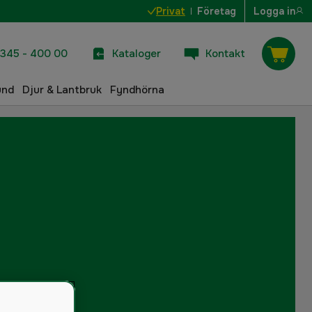
Privat
Företag
Logga in
345 - 400 00
Kataloger
Kontakt
und
Djur & Lantbruk
Fyndhörna