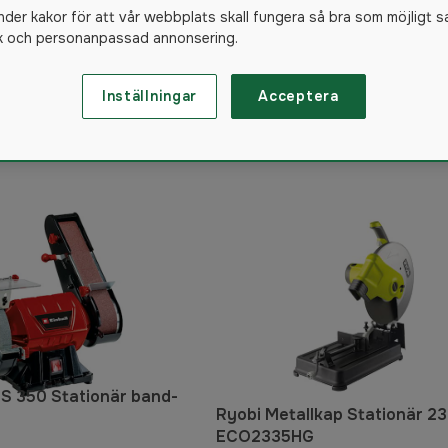
Omrörare
Fettsprutor
nder kakor för att vår webbplats skall fungera så bra som möjligt s
ik och personanpassad annonsering.
Inställningar
Acceptera
23
produkter
US 350 Stationär band-
Ryobi Metallkap Stationär 
ECO2335HG