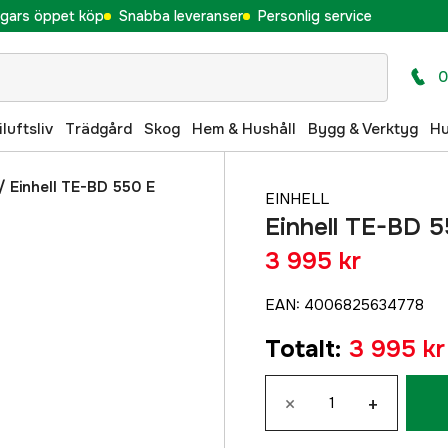
gars öppet köp
Snabba leveranser
Personlig service
0
iluftsliv
Trädgård
Skog
Hem & Hushåll
Bygg & Verktyg
H
/
Einhell TE-BD 550 E
EINHELL
Einhell TE-BD 5
3 995 kr
EAN
:
4006825634778
Totalt
:
3 995 kr
×
+