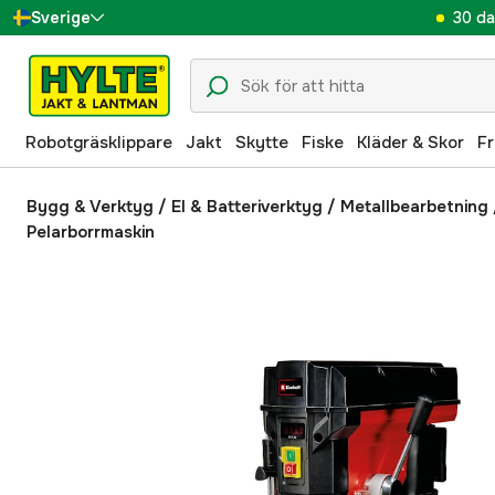
30 da
Sverige
Danmark
Suomi
Robotgräsklippare
Jakt
Skytte
Fiske
Kläder & Skor
Fr
Norge
Deutschland
Bygg & Verktyg
/
El & Batteriverktyg
/
Metallbearbetning
Pelarborrmaskin