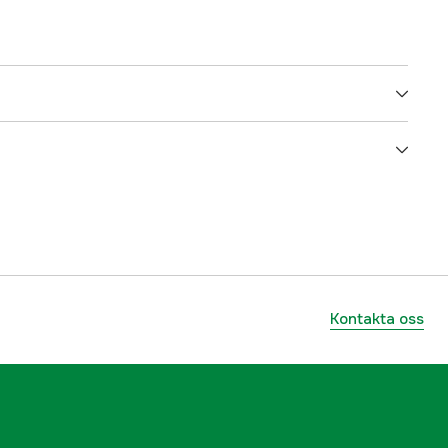
El 230V
60 mm
0 - 13 mm
450 mi^n-1 - 2500 mi^n-1
Kontakta oss
45° / 0° / 45° °
B16
21.2 kg