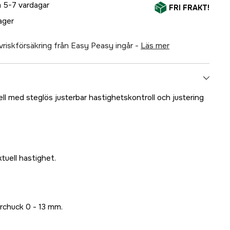
 5-7 vardagar
FRI FRAKT!
lager
älvriskförsäkring från Easy Peasy ingår -
läs mer
ll med steglös justerbar hastighetskontroll och justering
ktuell hastighet.
rrchuck 0 - 13 mm.