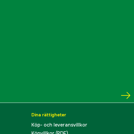
2 år
1000713823
ummer
4250690
4006825634778
Dina rättigheter
Köp- och leveransvillkor
Köpvillkor (PDF)