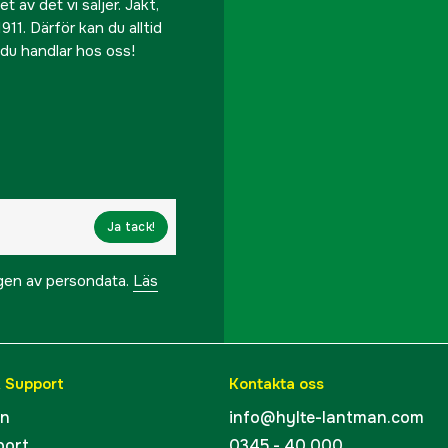
 av det vi säljer. Jakt,
911. Därför kan du alltid
Garanti
r du handlar hos oss!
Referensnummer
Tillverkarens artikeln
EAN
Ja tack!
ngen av persondata.
Läs
& Support
Kontakta oss
en
info@hylte-lantman.com
port
0345 - 40 000