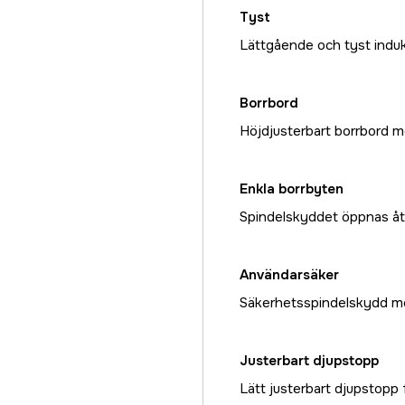
Tyst
Lättgående och tyst indu
Borrbord
Höjdjusterbart borrbord m
Enkla borrbyten
Spindelskyddet öppnas åt 
Användarsäker
Säkerhetsspindelskydd me
Justerbart djupstopp
Lätt justerbart djupstopp f