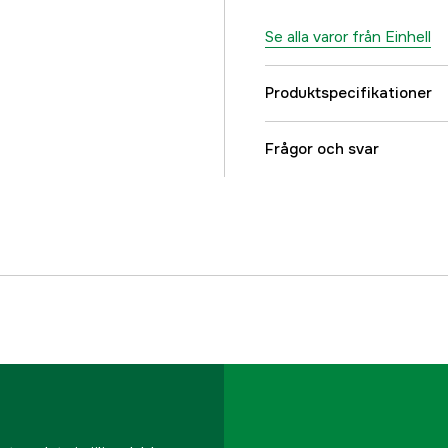
Se alla varor från Einhell
Produktspecifikationer
Drivkälla
Frågor och svar
Max Borrdjup
Borrdiameter
Spindelhastighet
Lutning, bord
Chuckfäste
Vikt