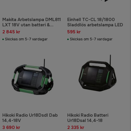
Makita Arbetslampa DML811
Einhell TC-CL 18/1800
LXT 18V utan batteri &
Sladdlös arbetslampa LED
laddare
2 845 kr
595 kr
Skickas om 5-7 vardagar
Skickas om 5-7 vardagar
Hikoki Radio Ur18Dsdl Dab
Hikoki Radio Batteri
14,4-18V
Ur18Dsal 14,4-18
3 690 kr
2 335 kr