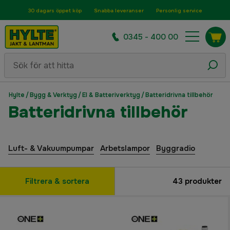
30 dagars öppet köp
Snabba leveranser
Personlig service
0345 - 400 00
Hylte
/
Bygg & Verktyg
/
El & Batteriverktyg
/
Batteridrivna tillbehör
Batteridrivna tillbehör
Luft- & Vakuumpumpar
Arbetslampor
Byggradio
Filtrera & sortera
43
produkter