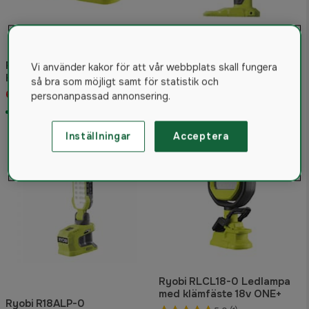
Ryobi RBTM18-0 Bluetooth
Ryobi RLS18-0 Strålkastare
Vi använder kakor för att vår webbplats skall fungera
Högtalare mini 18V ONE+
18v ONE+
så bra som möjligt samt för statistik och
649 kr
1 099 kr
personanpassad annonsering.
I lager
I lager
Inställningar
Acceptera
Ryobi RLCL18-0 Ledlampa
med klämfäste 18v ONE+
Ryobi R18ALP-0