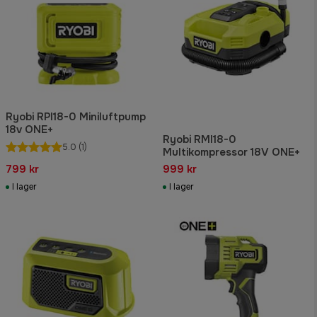
Ryobi RPI18-0 Miniluftpump
18v ONE+
Ryobi RMI18-0
5.0
(1)
Multikompressor 18V ONE+
799 kr
999 kr
I lager
I lager