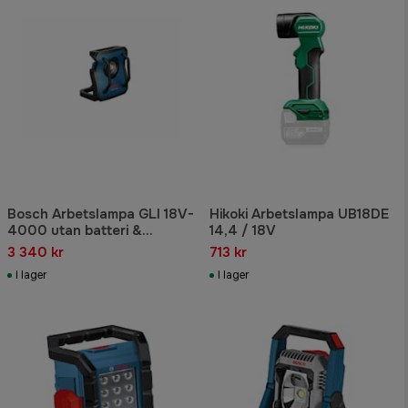
Bosch Arbetslampa GLI 18V-
Hikoki Arbetslampa UB18DE
4000 utan batteri &
14,4 / 18V
laddare
3 340 kr
713 kr
I lager
I lager