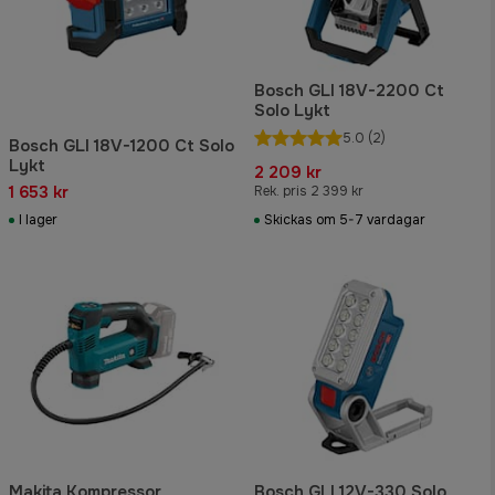
Bosch GLI 18V-2200 Ct
Solo Lykt
5.0
(2)
Bosch GLI 18V-1200 Ct Solo
Lykt
2 209 kr
1 653 kr
Rek. pris 2 399 kr
I lager
Skickas om 5-7 vardagar
Makita Kompressor
Bosch GLI 12V-330 Solo