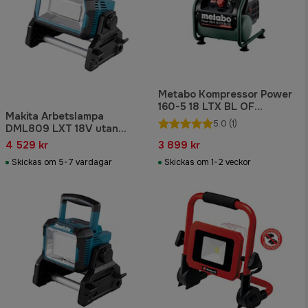
Metabo Kompressor Power
160-5 18 LTX BL OF
Makita Arbetslampa
batteridriven
5.0
(1)
DML809 LXT 18V utan
batteri & laddare
4 529 kr
3 899 kr
Skickas om 5-7 vardagar
Skickas om 1-2 veckor