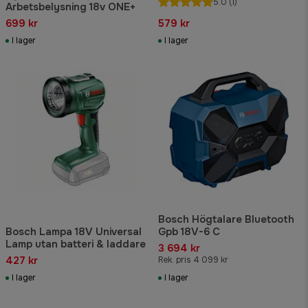
5.0
(1)
Arbetsbelysning 18v ONE+
699 kr
579 kr
I lager
I lager
Bosch Högtalare Bluetooth
Bosch Lampa 18V Universal
Gpb 18V-6 C
Lamp utan batteri & laddare
3 694 kr
427 kr
Rek. pris 4 099 kr
I lager
I lager