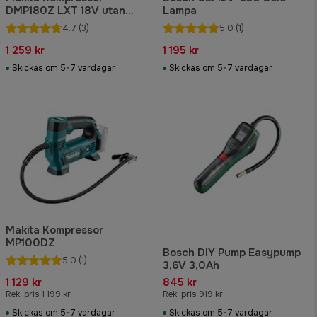
DMP180Z LXT 18V utan
Lampa
batteri & laddare
4.7
(3)
5.0
(1)
1 259 kr
1 195 kr
Skickas om 5-7 vardagar
Skickas om 5-7 vardagar
Makita Kompressor
MP100DZ
Bosch DIY Pump Easypump
5.0
(1)
3,6V 3,0Ah
1 129 kr
845 kr
Rek. pris 1 199 kr
Rek. pris 919 kr
Skickas om 5-7 vardagar
Skickas om 5-7 vardagar