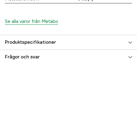
Se alla varor från Metabo
Produktspecifikationer
Svängningstal, max
6500 rpm
Frågor och svar
Drivkälla
El 230V
Vikt
71 kg
Referensnummer
4000039790
Tillverkarens artikelnummer
0114026000
EAN
4003665431277