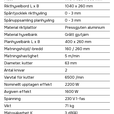
Rikthyvelbord L x B
1040 x 260 mm
Spåntjocklek rikthyvling
0 - 3 mm
Spånuppsamling planhyvling
0 - 3 mm
Material riktplattor
Pressgjuten aluminium
Material hyvelbänk
Grått gjutjärn
Planhyvelbänk L x B
400 x 260 mm
Matningshöjd/-bredd
160 / 260 mm
Matningshastighet
5 m/min
Diameter, kutter
63 mm
Antal knivar
2
Varvtal för kutter
6500 /min
Nominellt upptagen effekt
2200 W
Avgiven effekt
1600 W
Spänning
230 V 1-fas
Vikt
71 kg
Mätosäkerhet K
3 dB(A)