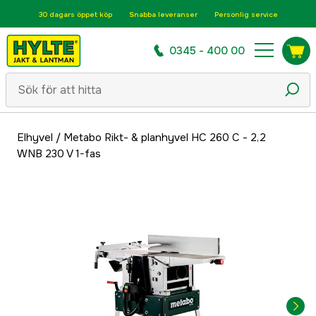
30 dagars öppet köp
Snabba leveranser
Personlig service
0345 - 400 00
Elhyvel
/
Metabo Rikt- & planhyvel HC 260 C - 2,2
WNB 230 V 1-fas