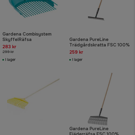
Gardena Combisystem
SkyffelRäfsa
Gardena PureLine
Trädgårdskratta FSC 100%
283 kr
259 kr
299 kr
I lager
I lager
Gardena PureLine
Fjäderräfsa FSC 100%