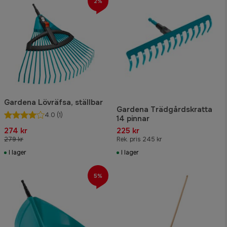
2%
Gardena Lövräfsa, ställbar
Gardena Trädgårdskratta
4.0
(1)
14 pinnar
274 kr
225 kr
279 kr
Rek. pris 245 kr
I lager
I lager
5%