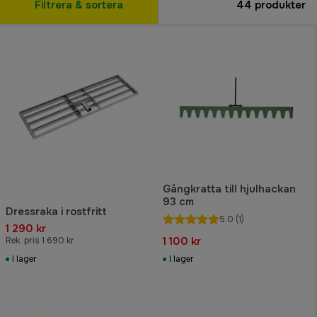
Filtrera & sortera
44
produkter
Gångkratta till hjulhackan
93 cm
Dressraka i rostfritt
5.0
(1)
1 290 kr
1 100 kr
Rek. pris 1 690 kr
I lager
I lager