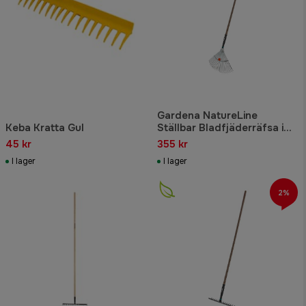
Gardena NatureLine
Keba Kratta Gul
Ställbar Bladfjäderräfsa i
Metall
45 kr
355 kr
I lager
I lager
2%