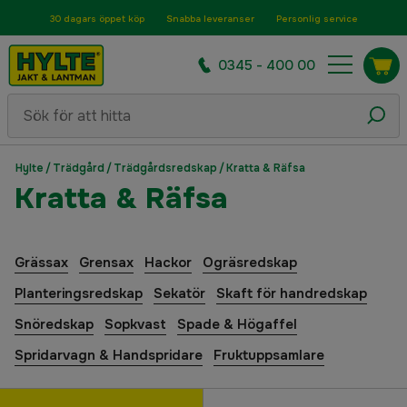
30 dagars öppet köp
Snabba leveranser
Personlig service
0345 - 400 00
Hylte
/
Trädgård
/
Trädgårdsredskap
/
Kratta & Räfsa
Kratta & Räfsa
Grässax
Grensax
Hackor
Ogräsredskap
Planteringsredskap
Sekatör
Skaft för handredskap
Snöredskap
Sopkvast
Spade & Högaffel
Spridarvagn & Handspridare
Fruktuppsamlare