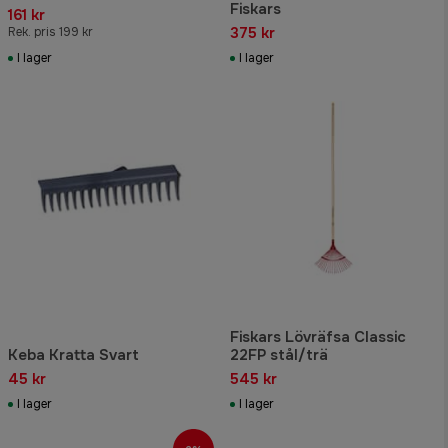
Fiskars
161 kr
375 kr
Rek. pris 199 kr
I lager
I lager
Fiskars Lövräfsa Classic
Keba Kratta Svart
22FP stål/trä
45 kr
545 kr
I lager
I lager