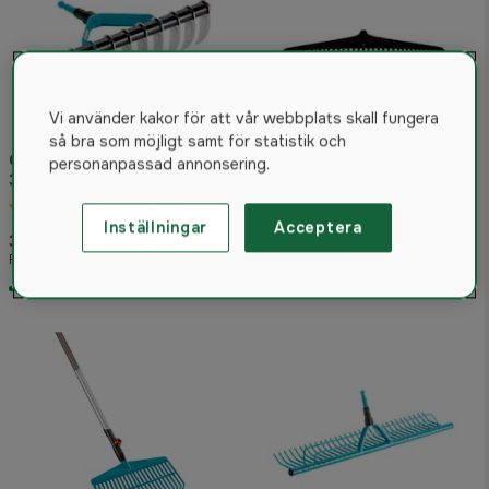
Vi använder kakor för att vår webbplats skall fungera
så bra som möjligt samt för statistik och
Gardena Gräsmatteluftare
personanpassad annonsering.
35 cm
Räfshuvud 67 Cm
5.0
(2)
Inställningar
Acceptera
5.0
(1)
329 kr
70 kr
Rek. pris 395 kr
I lager
I lager