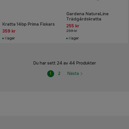
Gardena NatureLine
Trädgårdskratta
Kratta 14bp Prima Fiskars
255 kr
359 kr
259 kr
I lager
I lager
Du har sett 24 av 44 Produkter
1
2
Nästa