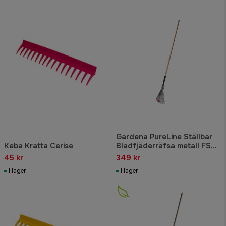
Gardena PureLine Ställbar
Keba Kratta Cerise
Bladfjäderräfsa metall FSC
100%
45 kr
349 kr
I lager
I lager