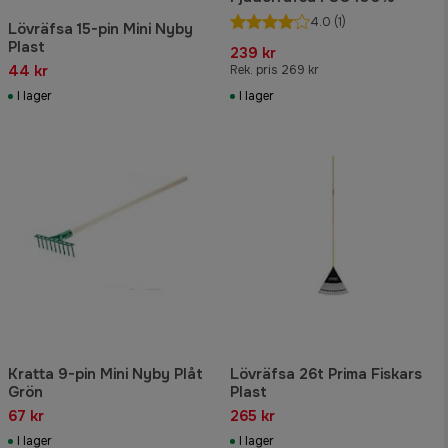
4.0
(1)
Lövräfsa 15-pin Mini Nyby
Plast
239 kr
44 kr
Rek. pris 269 kr
I lager
I lager
Kratta 9-pin Mini Nyby Plåt
Lövräfsa 26t Prima Fiskars
Grön
Plast
67 kr
265 kr
I lager
I lager