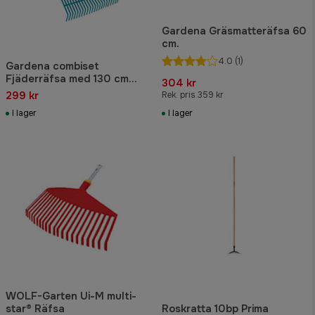
Gardena Gräsmatteräfsa 60
cm.
4.0
(1)
Gardena combiset
Fjäderräfsa med 130 cm
304 kr
skaft
299 kr
Rek. pris 359 kr
I lager
I lager
WOLF-Garten Ui-M multi-
star® Räfsa
Roskratta 10bp Prima