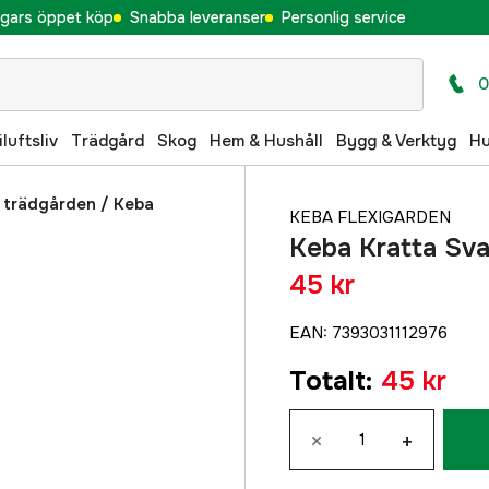
gars öppet köp
Snabba leveranser
Personlig service
0
iluftsliv
Trädgård
Skog
Hem & Hushåll
Bygg & Verktyg
H
 trädgården
/
Keba
KEBA FLEXIGARDEN
Keba Kratta Sva
45 kr
EAN
:
7393031112976
Totalt
:
45 kr
×
+