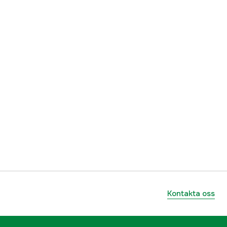
7393031112976
Kontakta oss