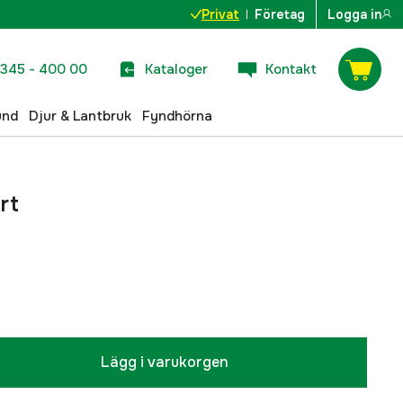
Privat
Företag
Logga in
345 - 400 00
Kataloger
Kontakt
und
Djur & Lantbruk
Fyndhörna
rt
Lägg i varukorgen