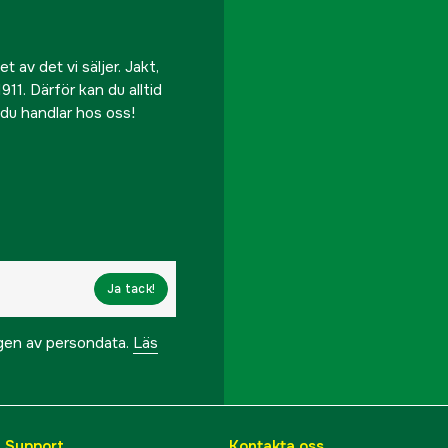
 av det vi säljer. Jakt,
911. Därför kan du alltid
r du handlar hos oss!
Ja tack!
ngen av persondata.
Läs
& Support
Kontakta oss