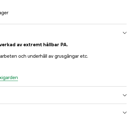
lager
llverkad av extremt hållbar PA.
arbeten och underhåll av grusgångar etc.
exigarden
3000016975
ummer
14125000000