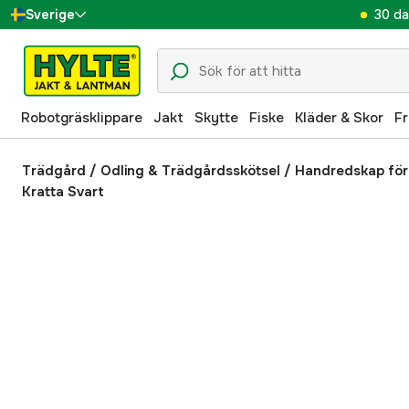
30 da
Sverige
Danmark
Suomi
Robotgräsklippare
Jakt
Skytte
Fiske
Kläder & Skor
Fr
Norge
Deutschland
Trädgård
/
Odling & Trädgårdsskötsel
/
Handredskap för
Kratta Svart