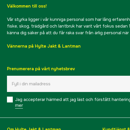
Välkommen till oss!
Vår styrka ligger i vår kunniga personal som har lång erfarenhet
fiske, skog, trädgård och lantbruk har varit vårt fokus sedan 1
känna dig säker på att du får raka svar från ärlig personal nä
Vännerna på Hylte Jakt & Lantman
Prenumerera på vårt nyhetsbrev
Jag accepterar härmed att jag läst och förstått hanteri
mer
Om Hylte Jakt & Lantman
Kundtjänst 