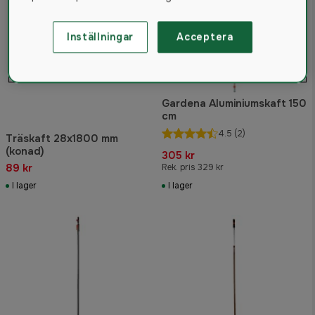
Inställningar
Acceptera
Gardena Aluminiumskaft 150
cm
4.5
(2)
Träskaft 28x1800 mm
(konad)
305 kr
89 kr
Rek. pris 329 kr
I lager
I lager