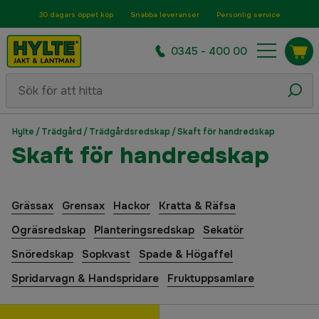
30 dagars öppet köp
Snabba leveranser
Personlig service
0345 - 400 00
Hylte
/
Trädgård
/
Trädgårdsredskap
/
Skaft för handredskap
Skaft för handredskap
Grässax
Grensax
Hackor
Kratta & Räfsa
Ogräsredskap
Planteringsredskap
Sekatör
Snöredskap
Sopkvast
Spade & Högaffel
Spridarvagn & Handspridare
Fruktuppsamlare