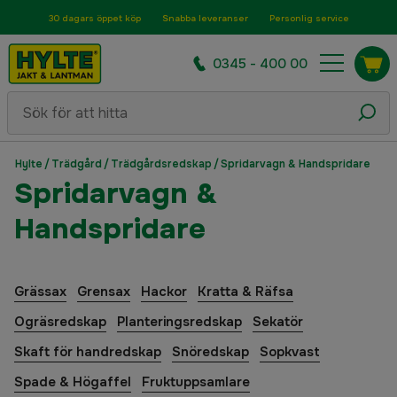
30 dagars öppet köp
Snabba leveranser
Personlig service
0345 - 400 00
Hylte
/
Trädgård
/
Trädgårdsredskap
/
Spridarvagn & Handspridare
Spridarvagn &
Handspridare
Grässax
Grensax
Hackor
Kratta & Räfsa
Ogräsredskap
Planteringsredskap
Sekatör
Skaft för handredskap
Snöredskap
Sopkvast
Spade & Högaffel
Fruktuppsamlare