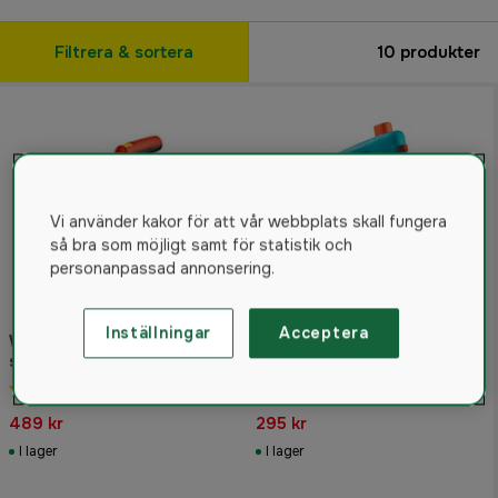
Filtrera & sortera
10
produkter
Vi använder kakor för att vår webbplats skall fungera
så bra som möjligt samt för statistik och
personanpassad annonsering.
Inställningar
Acceptera
WOLF-Garten WE-B Power
spreader
Gardena Handspridare M
4.5
(2)
5.0
(1)
489 kr
295 kr
I lager
I lager