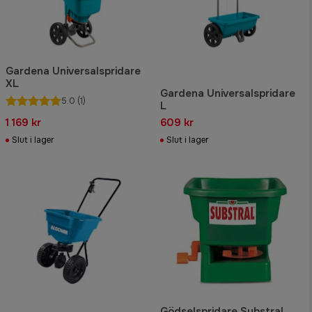
Gardena Universalspridare
XL
Gardena Universalspridare
5.0
(1)
L
1 169 kr
609 kr
Slut i lager
Slut i lager
Gödselspridare Substral