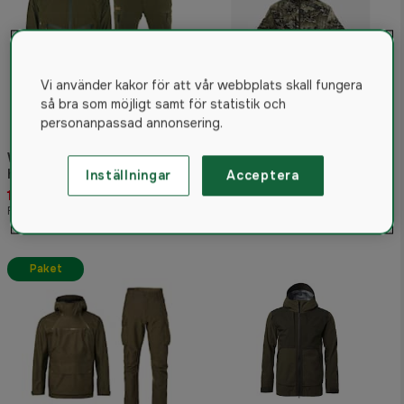
Vi använder kakor för att vår webbplats skall fungera
så bra som möjligt samt för statistik och
Radioficka med vattentät dragkedja
personanpassad annonsering.
Deerhunter Excape
vinterjacka Herr REALTREE
Woodline Jaktställ Stone
EXCAPE™
herr
Inställningar
Acceptera
5.0
(2)
1 795 kr
Utgången
Rek. pris 2 195 kr
Paket