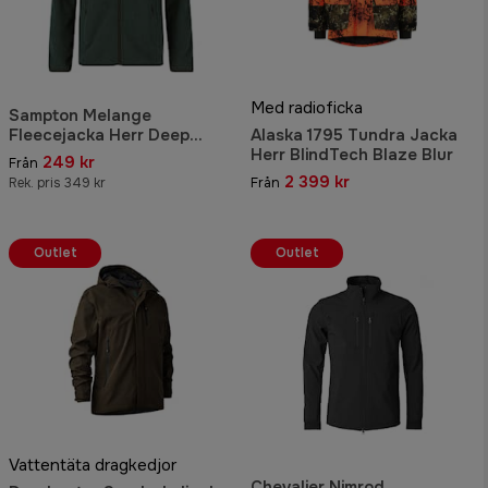
Med radioficka
Sampton Melange
Fleecejacka Herr Deep
Alaska 1795 Tundra Jacka
Forest
Herr BlindTech Blaze Blur
249 kr
Från
2 399 kr
Rek. pris 349 kr
Från
Outlet
Outlet
Vattentäta dragkedjor
Chevalier Nimrod