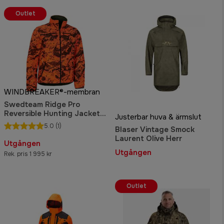
Outlet
WINDBREAKER®-membran
Swedteam Ridge Pro
Reversible Hunting Jacket
Justerbar huva & ärmslut
Desolve Fire
5.0
(1)
Blaser Vintage Smock
Laurent Olive Herr
Utgången
Utgången
Rek. pris 1 995 kr
Outlet