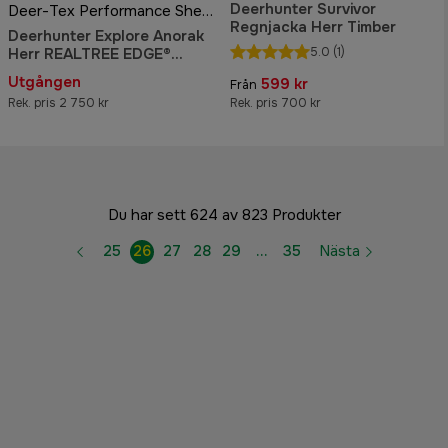
Deerhunter Survivor
Deer-Tex Performance Shell-membran
Regnjacka Herr Timber
Deerhunter Explore Anorak
Herr REALTREE EDGE®
5.0
(1)
ORANGE
Utgången
599 kr
Från
Rek. pris 2 750 kr
Rek. pris 700 kr
Du har sett 624 av 823 Produkter
25
26
27
28
29
…
35
Nästa