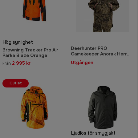
Hög synlighet
Deerhunter PRO
Browning Tracker Pro Air
Gamekeeper Anorak Herr
Parka Blaze Orange
REALTREE TIMBER™
Utgången
2 995 kr
Från
Outlet
Ljudlös för smygjakt