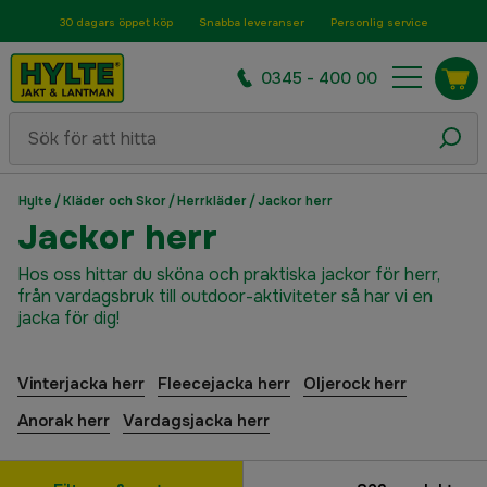
30 dagars öppet köp
Snabba leveranser
Personlig service
0345 - 400 00
Hylte
/
Kläder och Skor
/
Herrkläder
/
Jackor herr
Jackor herr
Hos oss hittar du sköna och praktiska jackor för herr,
från vardagsbruk till outdoor-aktiviteter så har vi en
jacka för dig!
Vinterjacka herr
Fleecejacka herr
Oljerock herr
Anorak herr
Vardagsjacka herr