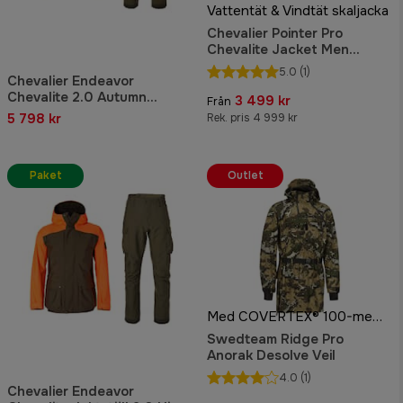
Vattentät & Vindtät skaljacka
Chevalier Pointer Pro
Chevalite Jacket Men
Autumn Green
5.0
(1)
Chevalier Endeavor
Chevalite 2.0 Autumn
3 499 kr
Från
Jaktställ Herr
5 798 kr
Rek. pris 4 999 kr
Paket
Outlet
Med COVERTEX® 100-membran
Swedteam Ridge Pro
Anorak Desolve Veil
4.0
(1)
Chevalier Endeavor