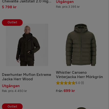
Chevalite Jaktställ 2.0 High
Utgången
Vis Herr
5 798 kr
Rek. pris 3 395 kr
Outlet
Whistler Carseno
Deerhunter Muflon Extreme
Vinterjacka Herr Mörkgrön
Jacka Herr Wood
5.0
(1)
Utgången
699 kr
Rek. pris 4 450 kr
Från
Outlet