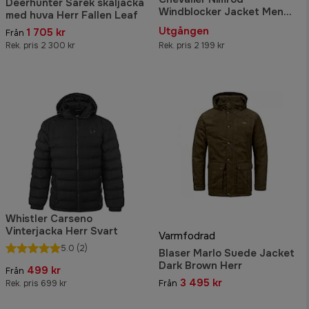
Deerhunter Sarek skaljacka
Windblocker Jacket Men
med huva Herr Fallen Leaf
Black
Utgången
1 705 kr
Från
Rek. pris 2 300 kr
Rek. pris 2 199 kr
Whistler Carseno
Vinterjacka Herr Svart
Varmfodrad
5.0
(2)
Blaser Marlo Suede Jacket
Dark Brown Herr
499 kr
Från
3 495 kr
Rek. pris 699 kr
Från