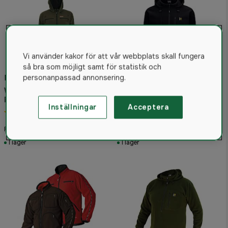
Vi använder kakor för att vår webbplats skall fungera
så bra som möjligt samt för statistik och
Mjukt fleecetyg
personanpassad annonsering.
Woodline Huttla Anorak
Fleecejacka Grön
Inställningar
Acceptera
4.4
(5)
Swazi The Hood Black
1 295 kr
895 kr
Från
Från
I lager
I lager