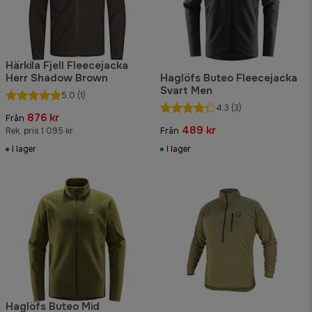
Härkila Fjell Fleecejacka
Herr Shadow Brown
Haglöfs Buteo Fleecejacka
Svart Men
5.0
(1)
4.3
(3)
876 kr
Från
489 kr
Rek. pris 1 095 kr
Från
I lager
I lager
Haglöfs Buteo Mid