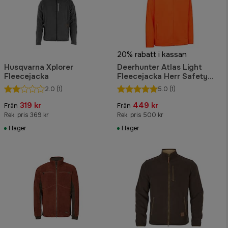
20% rabatt i kassan
Husqvarna Xplorer
Deerhunter Atlas Light
Fleecejacka
Fleecejacka Herr Safety
Orange
2.0
(1)
5.0
(1)
319 kr
449 kr
Från
Från
Rek. pris 369 kr
Rek. pris 500 kr
I lager
I lager