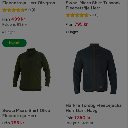
Fleecetröja Herr Olivgrön
Swazi Micro Shirt Tussock
Fleecetröja Herr
5.0
(1)
5.0
(1)
499 kr
Från
795 kr
Rek. pris 699 kr
Från
I lager
I lager
Nyhet
Härkila Torsby Fleecejacka
Swazi Micro Shirt Olive
Herr Dark Navy
Fleecetröja Herr
1 350 kr
Från
795 kr
Från
Rek. pris 1 495 kr