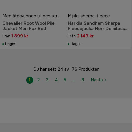
Med återvunnen ull och stretch
Mjukt sherpa-fleece
Chevalier Root Wool Pile
Härkila Sandhem Sherpa
Jacket Men Fox Red
Fleecejacka Herr Demitasse
Brown
1 899 kr
2 149 kr
Från
Från
I lager
I lager
Du har sett 24 av 176 Produkter
1
2
3
4
5
…
8
Nästa