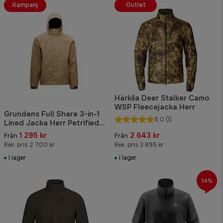
Kampanj
Outlet
Härkila Deer Stalker Camo
WSP Fleecejacka Herr
Grundens Full Share 3-in-1
5.0
(1)
Lined Jacka Herr Petrified
Oak
1 295 kr
2 643 kr
Från
Från
Rek. pris 2 700 kr
Rek. pris 3 895 kr
I lager
I lager
14%