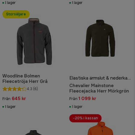
I lager
I lager
Storsäljare
Woodline Bolmen
Elastiska ärmslut & nederkant
Fleecetröja Herr Grå
Chevalier Mainstone
4.3
(6)
Fleecejacka Herr Mörkgrön
645 kr
1 099 kr
Från
Från
I lager
I lager
-20% i kassan