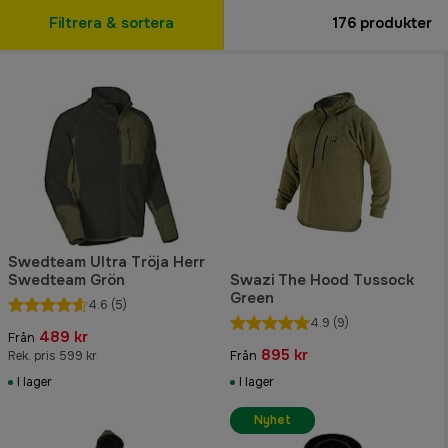
Filtrera & sortera
176
produkter
Swedteam Ultra Tröja Herr
Swedteam Grön
Swazi The Hood Tussock
Green
4.6
(5)
4.9
(9)
489 kr
Från
895 kr
Rek. pris 599 kr
Från
I lager
I lager
Nyhet