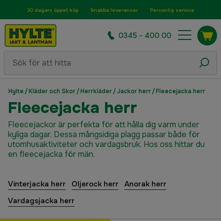
30 dagars öppet köp
Snabba leveranser
Personlig service
0345 - 400 00
Hylte
/
Kläder och Skor
/
Herrkläder
/
Jackor herr
/
Fleecejacka herr
Fleecejacka herr
Fleecejackor är perfekta för att hålla dig varm under
kyliga dagar. Dessa mångsidiga plagg passar både för
utomhusaktiviteter och vardagsbruk. Hos oss hittar du
en fleecejacka för män.
Vinterjacka herr
Oljerock herr
Anorak herr
Vardagsjacka herr