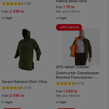
fleece jacka AXIS
4.9
(8)
MSP®Wildboar
1 711 kr
Från
orange/Shadow brown
2 495 kr
Från
Rek. pris 2 395 kr
I lager
I lager
-20% i kassan
20% rabatt i kassan
Deerhunter Gamekeeper
Bonded Fleecejacka -
Swazi Nahanni Shirt Olive
vändbar Herr Orange
5.0
(1)
5.0
(4)
1 348 kr
Från
2 495 kr
Från
Rek. pris 1 600 kr
I lager
I lager