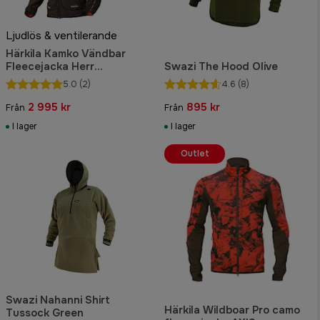
Ljudlös & ventilerande
Härkila Kamko Vändbar
Fleecejacka Herr
Swazi The Hood Olive
Brown/Red
5.0
(2)
4.6
(8)
2 995 kr
895 kr
Från
Från
I lager
I lager
Outlet
Swazi Nahanni Shirt
Härkila Wildboar Pro camo
Tussock Green