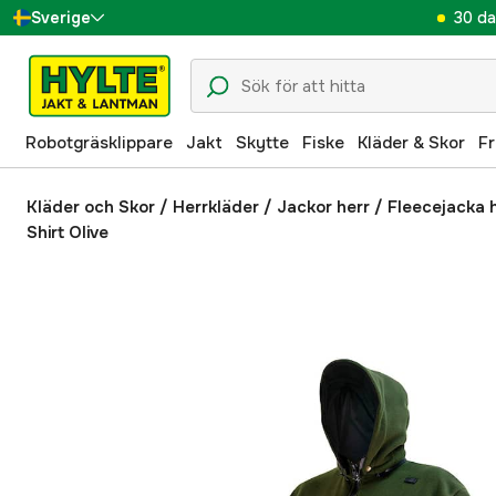
30 da
Sverige
Danmark
Suomi
Robotgräsklippare
Jakt
Skytte
Fiske
Kläder & Skor
Fr
Norge
Deutschland
Kläder och Skor
/
Herrkläder
/
Jackor herr
/
Fleecejacka 
Shirt Olive