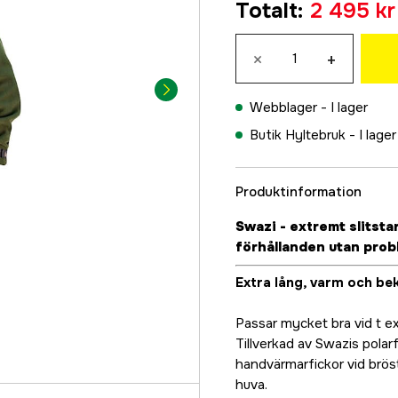
Totalt
:
2 495 kr
2 495 kr
M
×
+
2 495 kr
L
Webblager -
I lager
2 495 kr
Butik Hyltebruk -
I lager
XL
2 495 kr
Produktinformation
XXL
2 495 kr
Swazi - extremt slitsta
3XL
förhållanden utan prob
2 495 kr
Extra lång, varm och be
Passar mycket bra vid t ex
Tillverkad av Swazis polar
handvärmarfickor vid brös
huva.