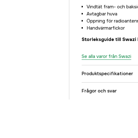
Vindtät fram- och baks
Avtagbar huva
Öppning för radioanten
Handvärmarfickor
Storleksguide till Swazi
Se alla varor från Swazi
Produktspecifikationer
Färgton
Frågor och svar
Dam/Herr
Referensnummer
Tillverkarens artikeln