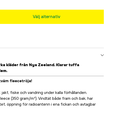
Välj alternativ
rka kläder från Nya Zeeland. Klarar tuffa
lem.
kväm fleecetröja!
 jakt, fiske och vandring under kalla förhållanden.
fleece (350 gram/m²). Vindtät både fram och bak, har
tet, öppning för radioantenn i ena fickan och avtagbar