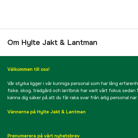
Om Hylte Jakt & Lantman
Välkommen till oss!
Vår styrka ligger i vår kunniga personal som har lång erfarenhet
fiske, skog, trädgård och lantbruk har varit vårt fokus sedan 1
känna dig säker på att du får raka svar från ärlig personal nä
Vännerna på Hylte Jakt & Lantman
Prenumerera på vårt nyhetsbrev