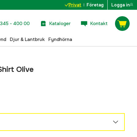
Privat
Företag
Logga in
345 - 400 00
Kataloger
Kontakt
und
Djur & Lantbruk
Fyndhörna
hirt Olive