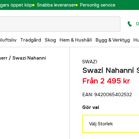
gars öppet köp
Snabba leveranser
Personlig service
0
iluftsliv
Trädgård
Skog
Hem & Hushåll
Bygg & Verktyg
H
herr
/
Swazi Nahanni
SWAZI
Swazi Nahanni S
Från
2 495 kr
EAN
:
9420065402532
Gör val
Välj Storlek
S