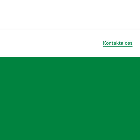
9420065402532
Kontakta oss