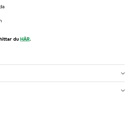
ida
n
 hittar du
HÄR
.
Grön
Herr
3000018947
ummer
ONSV-S