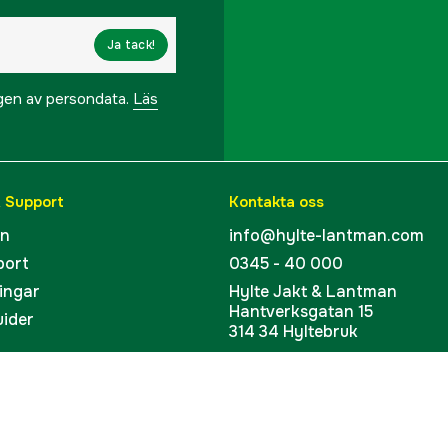
Ja tack!
ngen av persondata.
Läs
& Support
Kontakta oss
en
info@hylte-lantman.com
port
0345 - 40 000
ingar
Hylte Jakt & Lantman
Hantverksgatan 15
uider
314 34 Hyltebruk
kort