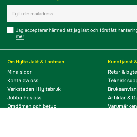
Jag accepterar härmed att jag läst och förstått hanteri
mer
Om Hylte Jakt & Lantman
Kundtjänst 
Mina sidor
Retur & byt
Kontakta oss
Teknisk sup
Verkstaden i Hyltebruk
Bruksanvisn
Jobba hos oss
Artiklar & G
Omdömen och betyg
Varumärken
Våra kataloger
Köp present
Ångra köp