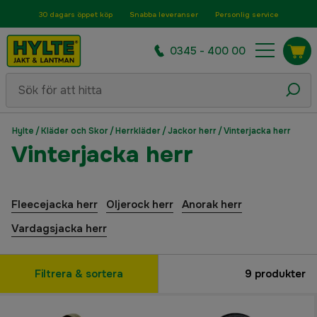
30 dagars öppet köp
Snabba leveranser
Personlig service
0345 - 400 00
Hylte
/
Kläder och Skor
/
Herrkläder
/
Jackor herr
/
Vinterjacka herr
Vinterjacka herr
Fleecejacka herr
Oljerock herr
Anorak herr
Vardagsjacka herr
Filtrera & sortera
9
produkter