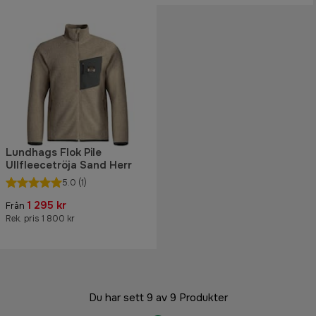
Lundhags Flok Pile
Ullfleecetröja Sand Herr
5.0
(1)
1 295 kr
Från
Rek. pris 1 800 kr
Du har sett 9 av 9 Produkter