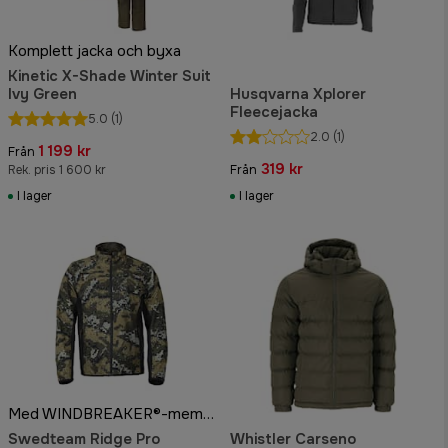
Komplett jacka och byxa
Kinetic X-Shade Winter Suit
Ivy Green
Husqvarna Xplorer
Fleecejacka
5.0
(1)
2.0
(1)
1 199 kr
Från
319 kr
Rek. pris 1 600 kr
Från
I lager
I lager
Med WINDBREAKER®-membran
Swedteam Ridge Pro
Whistler Carseno