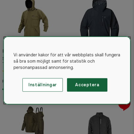
Fodrad för extra värme
Haglöfs Astral GTX II Jacka
Vi använder kakor för att vår webbplats skall fungera
Swazi Windriver Jacka
Herr True Black
så bra som möjligt samt för statistik och
Tussock
4.5
(2)
personanpassad annonsering.
5.0
(1)
3 095 kr
Från
2 995 kr
Från
Rek. pris 4 500 kr
Inställningar
Acceptera
I lager
I lager
3%