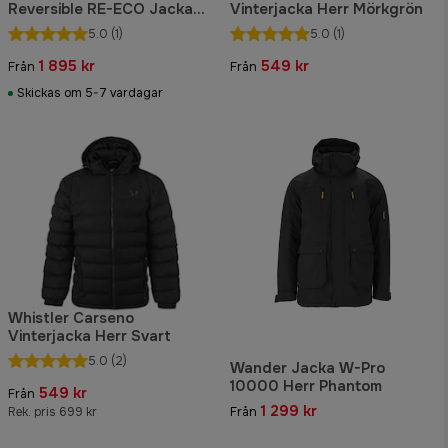
Reversible RE-ECO Jacka
Vinterjacka Herr Mörkgrön
Desolve Veil
5.0
(1)
5.0
(1)
1 895 kr
549 kr
Från
Från
Skickas om 5-7 vardagar
Whistler Carseno
Vinterjacka Herr Svart
5.0
(2)
Wander Jacka W-Pro
10000 Herr Phantom
549 kr
Från
1 299 kr
Rek. pris 699 kr
Från