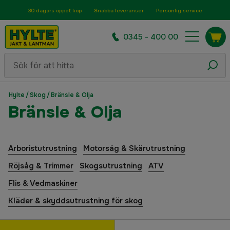
30 dagars öppet köp
Snabba leveranser
Personlig service
0345 - 400 00
Hylte
/
Skog
/
Bränsle & Olja
Bränsle & Olja
Arboristutrustning
Motorsåg & Skärutrustning
Röjsåg & Trimmer
Skogsutrustning
ATV
Flis & Vedmaskiner
Kläder & skyddsutrustning för skog