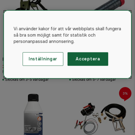
Vi använder kakor för att vår webbplats skall fungera
så bra som möjligt samt för statistik och
personanpassad annonsering.
Stihl Fettspruta till ASA 85
Inställningar
Acceptera
Fatpump 12V, 24V, 230V
och topptrissa svärd
3 250 kr
70 kr
Rek. pris 4 253 kr
Rek. pris 153 kr
Skickas om 3-5 vardagar
Skickas om 5-7 vardagar
3%