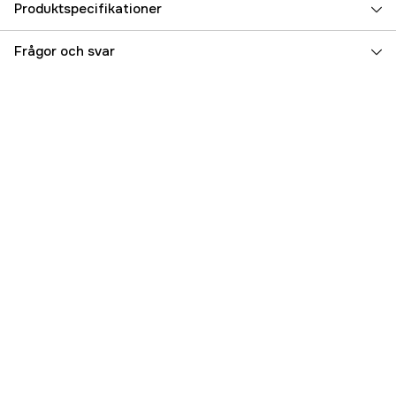
Produktspecifikationer
Referensnummer
1000369363
Frågor och svar
Tillverkarens artikelnummer
100002