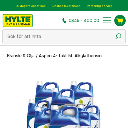
30 dagars öppet köp
Snabba leveranser
Personlig service
0345 - 400 00
Bränsle & Olja
/
Aspen 4- takt 5L Alkylatbensin