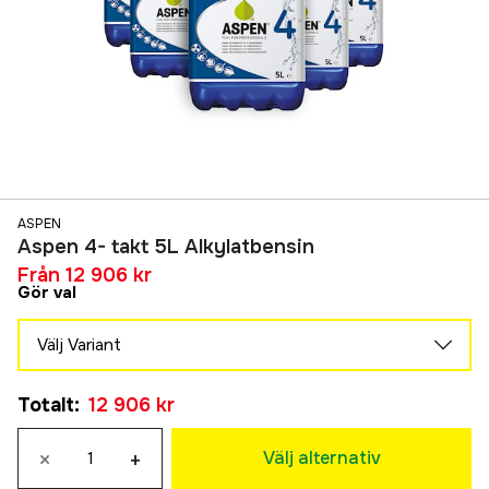
ASPEN
Aspen 4- takt 5L Alkylatbensin
Från
12 906 kr
Gör val
Välj Variant
5l - 54st
Totalt
:
12 906 kr
12 906 kr
5l - 108st
Tillfälligt slut
×
+
25 060 kr
Välj alternativ