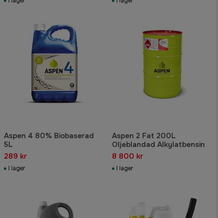
I lager
I lager
Aspen 4 80% Biobaserad
Aspen 2 Fat 200L
5L
Oljeblandad Alkylatbensin
289 kr
8 800 kr
I lager
I lager