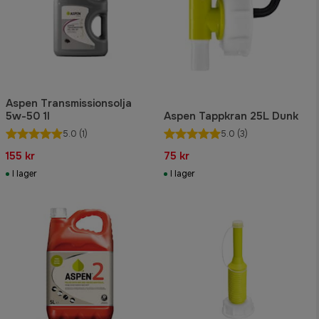
Aspen Transmissionsolja
5w-50 1l
Aspen Tappkran 25L Dunk
5.0
(1)
5.0
(3)
155 kr
75 kr
I lager
I lager