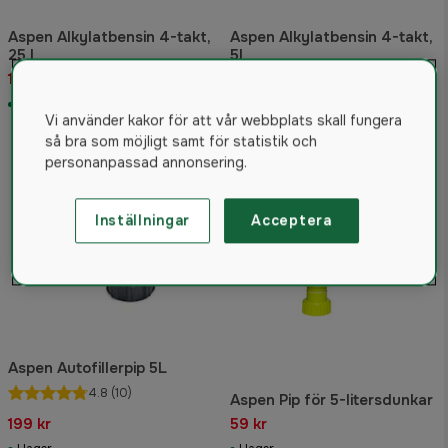
Aspen Alkylatbensin 4-takt,
Aspen Alkylatbensin 4-takt,
25 l
5l
1 149 kr
239 kr
I lager
I lager
Vi använder kakor för att vår webbplats skall fungera
så bra som möjligt samt för statistik och
personanpassad annonsering.
Inställningar
Acceptera
Aspen Autofillerpip 5L
4.8
(10)
Aspen Pip för 5-litersdunkar
199 kr
59 kr