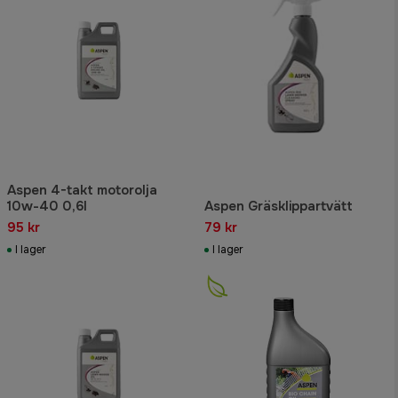
Aspen 4-takt motorolja
10w-40 0,6l
Aspen Gräsklippartvätt
95 kr
79 kr
I lager
I lager