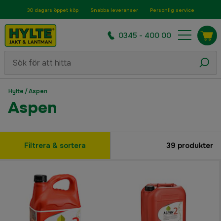
30 dagars öppet köp
Snabba leveranser
Personlig service
0345 - 400 00
Hylte
/
Aspen
Aspen
Filtrera & sortera
39
produkter