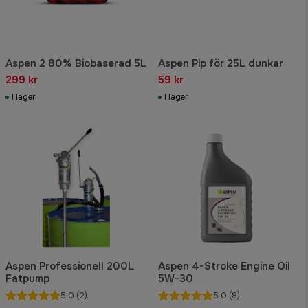
Aspen 2 80% Biobaserad 5L
Aspen Pip för 25L dunkar
299 kr
59 kr
I lager
I lager
Aspen Professionell 200L
Aspen 4-Stroke Engine Oil
Fatpump
5W-30
5.0
(2)
5.0
(8)