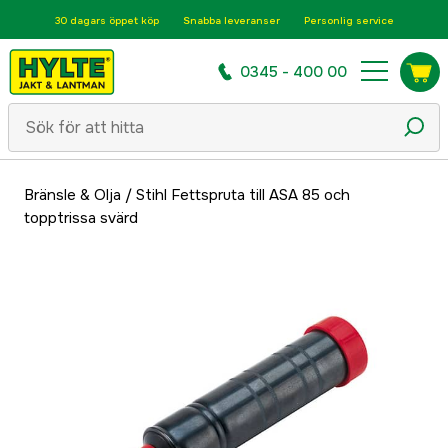
30 dagars öppet köp
Snabba leveranser
Personlig service
0345 - 400 00
Bränsle & Olja
/
Stihl Fettspruta till ASA 85 och
topptrissa svärd