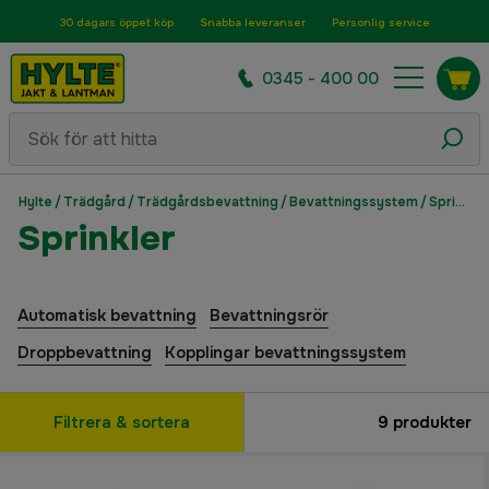
30 dagars öppet köp
Snabba leveranser
Personlig service
0345 - 400 00
Hylte
/
Trädgård
/
Trädgårdsbevattning
/
Bevattningssystem
/
Sprinkler
Sprinkler
Automatisk bevattning
Bevattningsrör
Droppbevattning
Kopplingar bevattningssystem
Filtrera & sortera
9
produkter