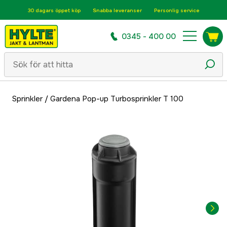
30 dagars öppet köp
Snabba leveranser
Personlig service
0345 - 400 00
Sprinkler
/
Gardena Pop-up Turbosprinkler T 100