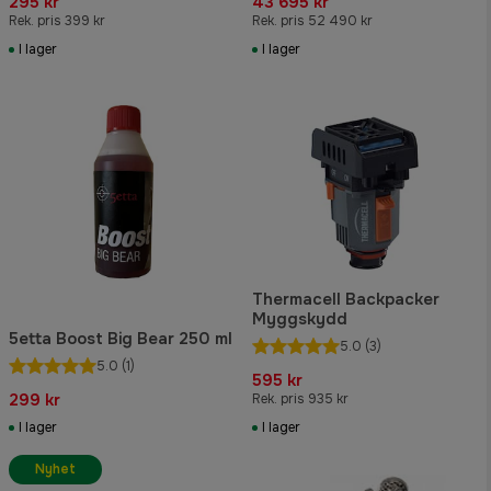
295 kr
43 695 kr
Rek. pris 399 kr
Rek. pris 52 490 kr
I lager
I lager
Thermacell Backpacker
Myggskydd
5etta Boost Big Bear 250 ml
5.0
(3)
5.0
(1)
595 kr
299 kr
Rek. pris 935 kr
I lager
I lager
Nyhet