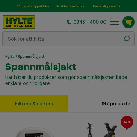
30 dagars öppet köp
Snabba leveranser
Personlig service
0345 - 400 00
Hylte
/
Spannmålsjakt
Spannmålsjakt
Här hittar du produkter som gör spannmålsjakten både
enklare och roligare.
Filtrera & sortera
197
produkter
14%