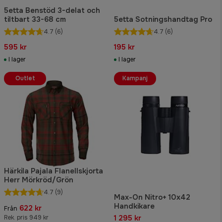
5etta Benstöd 3-delat och
tiltbart 33-68 cm
5etta Sotningshandtag Pro
4.7
(6)
4.7
(6)
595 kr
195 kr
I lager
I lager
Outlet
Kampanj
Härkila Pajala Flanellskjorta
Herr Mörkröd/Grön
4.7
(9)
Max-On Nitro+ 10x42
Handkikare
622 kr
Från
1 295 kr
Rek. pris 949 kr