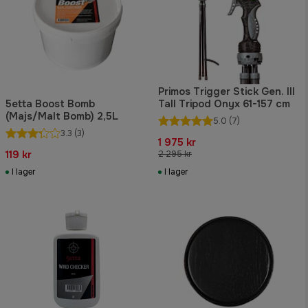
Primos Trigger Stick Gen. III
5etta Boost Bomb
Tall Tripod Onyx 61-157 cm
(Majs/Malt Bomb) 2,5L
5.0
(7)
3.3
(3)
1 975 kr
119 kr
2 295 kr
I lager
I lager