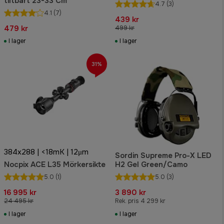
tiltbart 23-33 Cm
Orange
4.7
(3)
4.1
(7)
439 kr
479 kr
499 kr
I lager
I lager
31%
384x288 | <18mK | 12μm
Sordin Supreme Pro-X LED
Nocpix ACE L35 Mörkersikte
H2 Gel Green/Camo
5.0
(1)
5.0
(3)
16 995 kr
3 890 kr
24 495 kr
Rek. pris 4 299 kr
I lager
I lager