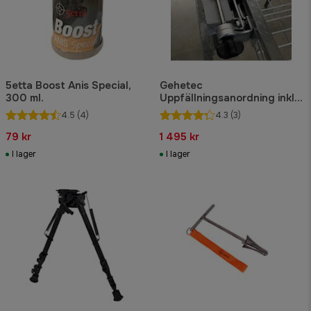
5etta Boost Anis Special,
Gehetec
300 ml.
Uppfällningsanordning inkl.
skruvar
4.5
(4)
4.3
(3)
79 kr
1 495 kr
I lager
I lager