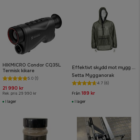
HIKMICRO Condor CQ35L
Effektivt skydd mot mygg och insekter
Termisk kikare
5etta Mygganorak
5.0
(1)
4.7
(6)
21 990 kr
189 kr
Rek. pris 29 990 kr
Från
I lager
I lager