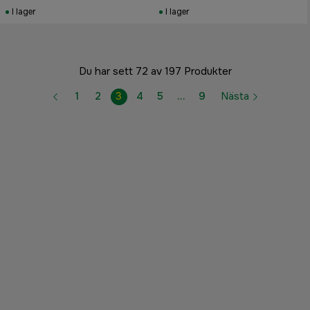
I lager
I lager
Du har sett 72 av 197 Produkter
1
2
3
4
5
…
9
Nästa