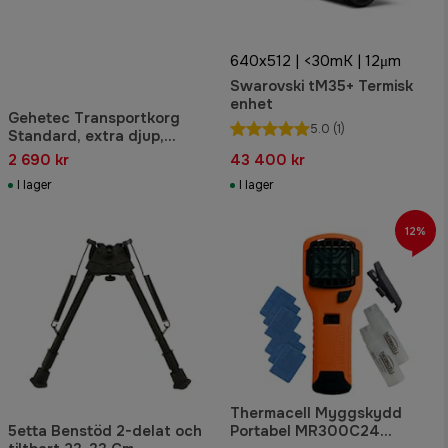
640x512 | <30mK | 12μm
Swarovski tM35+ Termisk
enhet
Gehetec Transportkorg
5.0
(1)
Standard, extra djup,
Varmförzinkad och
2 690 kr
43 400 kr
pulverlackerad svart.
I lager
I lager
12%
Thermacell Myggskydd
5etta Benstöd 2-delat och
Portabel MR300C24