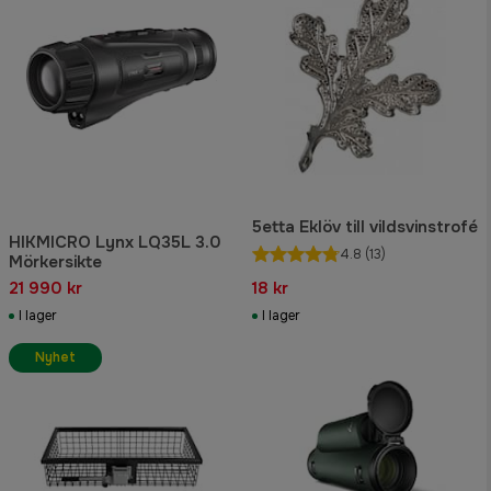
5etta Eklöv till vildsvinstrofé
HIKMICRO Lynx LQ35L 3.0
4.8
(13)
Mörkersikte
21 990 kr
18 kr
I lager
I lager
Nyhet