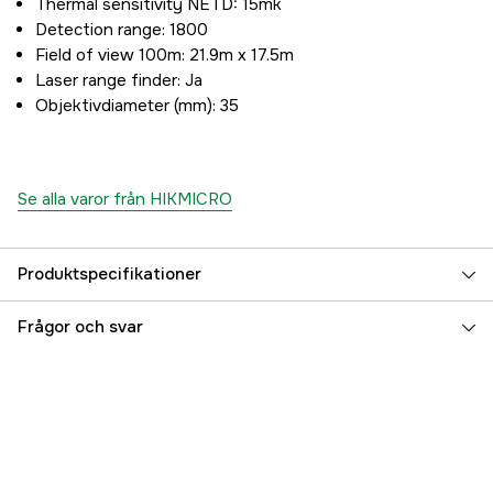
Thermal sensitivity NETD: 15mk
Detection range: 1800
Field of view 100m: 21.9m x 17.5m
Laser range finder: Ja
Objektivdiameter (mm): 35
Se alla varor från HIKMICRO
Produktspecifikationer
Serie
Stellar
Frågor och svar
Typ av montering
Ring
Tubdiameter
30 mm
Objektivlinsdiameter
35 mm