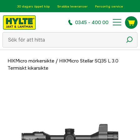
30 dagars öppet köp
Snabba leveranser
Personlig service
0345 - 400 00
HIKMicro mörkersikte
/
HIKMicro Stellar SQ35 L 3.0
Termiskt kikarsikte