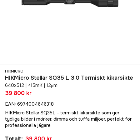
HIKMICRO
HIKMicro Stellar SQ35 L 3.0 Termiskt kikarsikte
640x512 | <15mK | 12μm
39 800 kr
EAN
:
6974004646318
HIKMicro Stellar SQ35L – termiskt kikarsikte som ger
tydliga bilder i mörker, dimma och tuffa miljöer, perfekt för
professionella jägare.
Totalt
:
39 800 kr