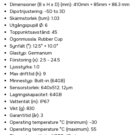
Dimensioner (B x H x D) (mm): 410mm × 85mm × 86.3 mm
Dipotrijustering: -5D to 3D
Skärmstorlek (tum): 1,03
Utgångspupill Ø: 6
Toppunktsavstånd: 45
Ögonmussla: Rubber Cup
Synfält (°): 12.5° × 10.0°
Glastyp: Germanium
Förstoring (x): 2.5 - 24.5
Ljusstyrka: 1.0
Max drifttid (h): 9
Minnestyp: Built-in (64GB)
Sensorstorlek: 640x512, 12µm
Lagringskapacitet: 64GB
Vattentät (m): IP67
Vikt (g): 830
Garantitid (år): 3
Operating temperature °C (minimum): -30
Operating temperature °C (maximum): 55