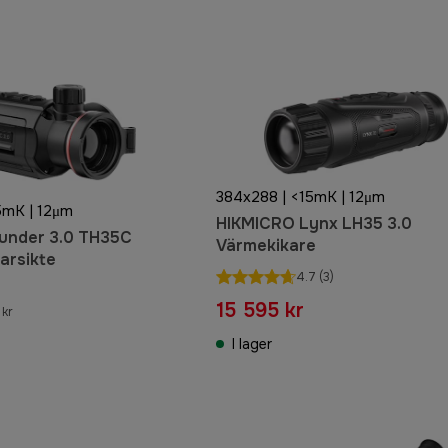
384x288 | <15mK | 12μm
5mK | 12μm
HIKMICRO Lynx LH35 3.0
hunder 3.0 TH35C
Värmekikare
arsikte
4.7
(3)
15 595 kr
 kr
I lager