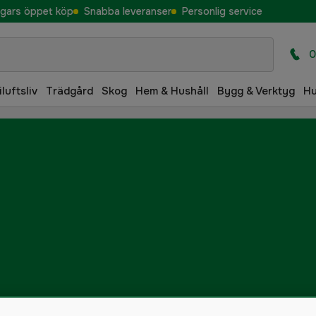
gars öppet köp
Snabba leveranser
Personlig service
0
iluftsliv
Trädgård
Skog
Hem & Hushåll
Bygg & Verktyg
H