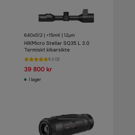
640x512 | <15mK | 12μm
HIKMicro Stellar SQ35 L 3.0
Termiskt kikarsikte
5.0
(3)
39 800 kr
I lager