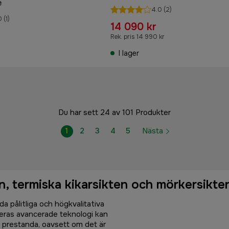
e
lampa 940NM
4.0
(2)
0
(1)
14 090 kr
Rek. pris 14 990 kr
I lager
Du har sett 24 av 101 Produkter
1
2
3
4
5
Nästa
n, termiska kikarsikten och mörkersikte
da pålitliga och högkvalitativa
eras avancerade teknologi kan
ll prestanda, oavsett om det är