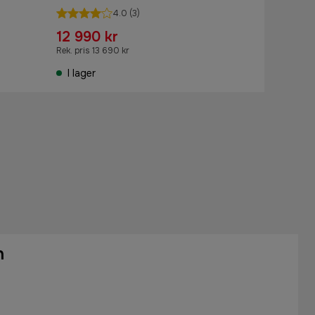
4.0
(3)
12 990 kr
Rek. pris 13 690 kr
I lager
n