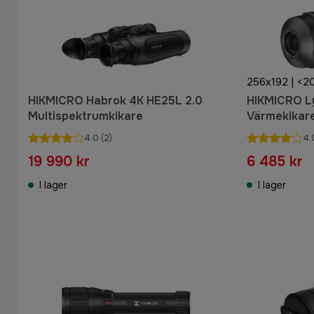
256x192 | <2
HIKMICRO Habrok 4K HE25L 2.0
HIKMICRO L
Multispektrumkikare
Värmekikar
4.0
(2)
4.
19 990 kr
6 485 kr
I lager
I lager