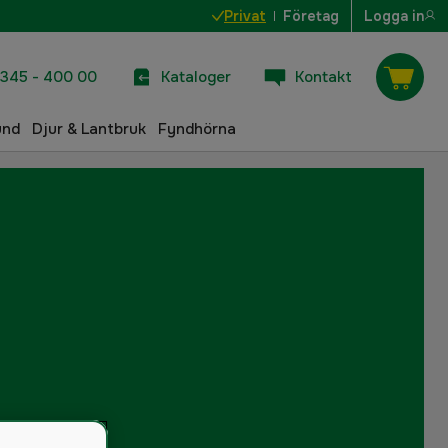
Privat
Företag
Logga in
345 - 400 00
Kataloger
Kontakt
und
Djur & Lantbruk
Fyndhörna