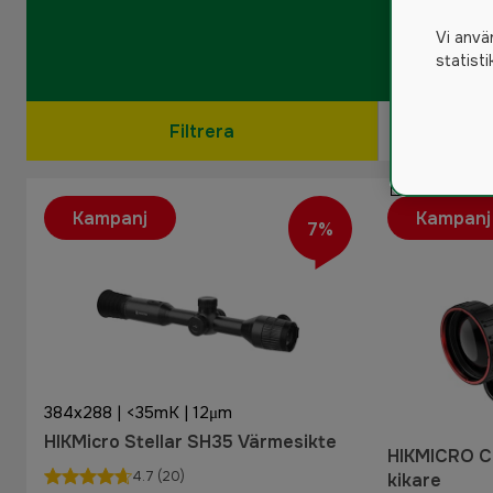
Vi anvä
statist
Filtrera
Kampanj
Kampanj
7%
384x288 | <35mK | 12μm
HIKMicro Stellar SH35 Värmesikte
HIKMICRO C
4.7
(20)
kikare