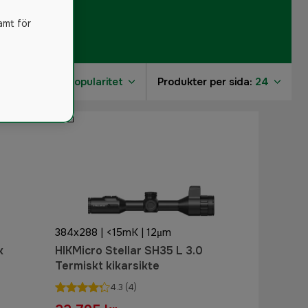
amt för
Sortera på:
Popularitet
Produkter per sida:
24
384x288 | <15mK | 12μm
k
HIKMicro Stellar SH35 L 3.0
Termiskt kikarsikte
4.3
(4)