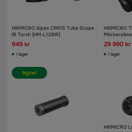
HIKMICRO Alpex CMOS Tube Scope
HIKMICRO T
IR Torch (HM-L129IR)
Mörkersikt
949 kr
29 990 kr
I lager
I lager
Nyhet
HIKMICRO Ly