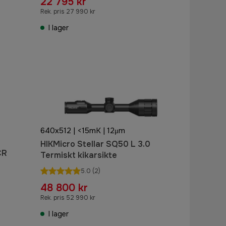
22 795 kr
Rek. pris 27 990 kr
I lager
640x512 | <15mK | 12μm
HIKMicro Stellar SQ50 L 3.0
CR
Termiskt kikarsikte
5.0
(2)
48 800 kr
Rek. pris 52 990 kr
I lager