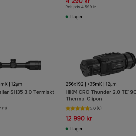
4 290 kr
Rek. pris 4 599 kr
I lager
5mK | 12μm
256x192 | <35mK | 12μm
ellar SH35 3.0 Termiskt
HIKMICRO Thunder 2.0 TE19
Thermal Clipon
7
(11)
5.0
(6)
12 990 kr
I lager