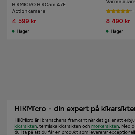
Värmekikar
HIKMICRO HIKCam A7E
Actionkamera
5.
4 599 kr
8 490 kr
I lager
I lager
HIKMicro - din expert på kikarsikte
HIKMicro är i branschens framkant när det gäller att erbju
kikarsikten
, termiska kikarsikten och
mörkersikten
. Med d
du lita på att du får en produkt som levererar exceptione