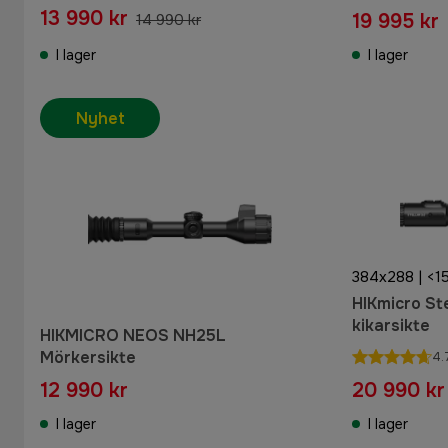
13 990 kr
19 995 kr
14 990 kr
I lager
I lager
Nyhet
384x288 | <1
HIKmicro St
kikarsikte
HIKMICRO NEOS NH25L
Mörkersikte
4.
12 990 kr
20 990 kr
I lager
I lager