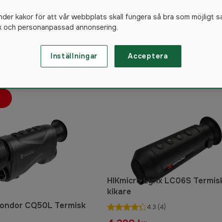
nder kakor för att vår webbplats skall fungera så bra som möjligt s
ik och personanpassad annonsering.
Inställningar
Acceptera
101
produkter
HIKmicro Lynx LC06S Termis
kikare
ondor CQ50L Termisk
4.3
(4)