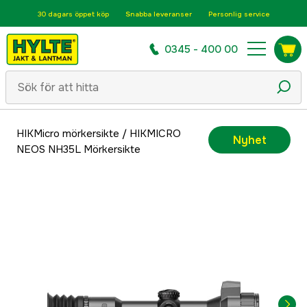
30 dagars öppet köp
Snabba leveranser
Personlig service
0345 - 400 00
HIKMicro mörkersikte
/
HIKMICRO
Nyhet
NEOS NH35L Mörkersikte