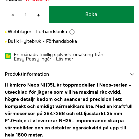
×
+
Boka
Webblager -
Förhandsboka
Butik Hyltebruk -
Förhandsboka
En månads frivillig självriskförsäkring från
Easy Peasy ingår -
läs mer
Produktinformation
Hikmicro Neos NH35L är toppmodellen i Neos-serien –
utvecklad för jägare som vill ha maximal räckvidd,
högre detaljrikedom och avancerad precision i ett
kompakt och smidigt värmekikarsikte. Med en kraftfull
värmesensor på 384×288 och ett ljusstarkt 35 mm
F1.0-objektiv levererar NH35L imponerande skarpa
värmebilder och en detekteringsräckvidd på upp till
hela 1800 meter.