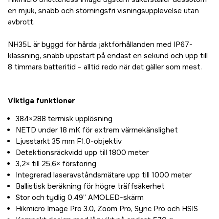
en mjuk, snabb och störningsfri visningsupplevelse utan
avbrott.
NH35L är byggd för hårda jaktförhållanden med IP67-
klassning, snabb uppstart på endast en sekund och upp till
8 timmars batteritid – alltid redo när det gäller som mest.
Viktiga funktioner
384×288 termisk upplösning
NETD under 18 mK för extrem värmekänslighet
Ljusstarkt 35 mm F1.0-objektiv
Detektionsräckvidd upp till 1800 meter
3,2× till 25,6× förstoring
Integrerad laseravståndsmätare upp till 1000 meter
Ballistisk beräkning för högre träffsäkerhet
Stor och tydlig 0,49” AMOLED-skärm
Hikmicro Image Pro 3.0, Zoom Pro, Sync Pro och HSIS