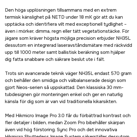
Den höga upplösningen tillsammans med en extrem
termisk känslighet på NETD under 18 mK gör att du kan
upptäcka och identifiera vilt med exceptionell tydlighet –
även i mörker, dimma, regn eller tätt vegetationstäcke. För
jägare som kräver högsta möjliga precision erbjuder NH35L
dessutom en integrerad laseravståndsmätare med räckvidd
upp till 1000 meter samt ballistisk beräkning som hjälper
dig fatta snabbare och säkrare beslut ute i fält.
Trots sin avancerade teknik väger NH35L endast 570 gram
och behåller den smidiga och välbalanserade design som
gjort Neos-serien så uppskattad. Den klassiska 30 mm-
tubdesignen gör monteringen enkel och ger en naturlig
känsla för dig som är van vid traditionella kikarsikten.
Med Hikmicro Image Pro 3.0 får du förbättrad kontrast och
fler detaljer i bilden, medan Zoom Pro bibehåller skärpan
även vid hög förstoring. Sync Pro och det innovativa
Hikmicro Shutterless Image System säkerställer dessutom