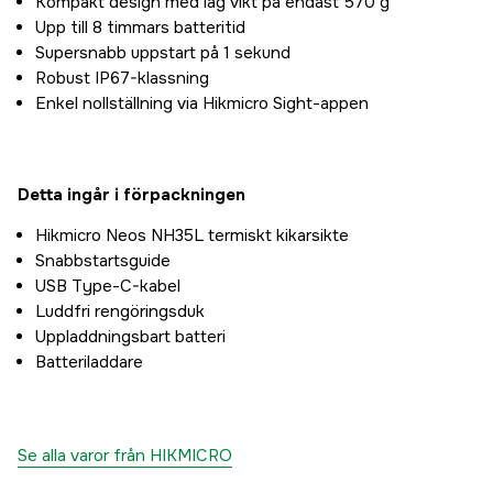
Kompakt design med låg vikt på endast 570 g
Upp till 8 timmars batteritid
Supersnabb uppstart på 1 sekund
Robust IP67-klassning
Enkel nollställning via Hikmicro Sight-appen
Detta ingår i förpackningen
Hikmicro Neos NH35L termiskt kikarsikte
Snabbstartsguide
USB Type-C-kabel
Luddfri rengöringsduk
Uppladdningsbart batteri
Batteriladdare
Se alla varor från HIKMICRO