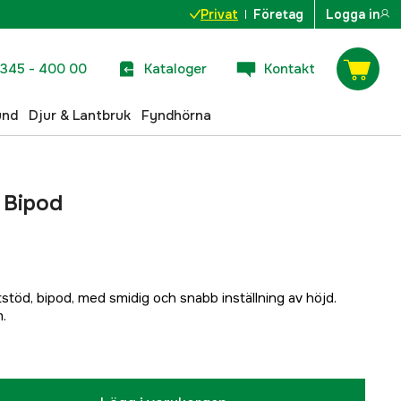
Privat
Företag
Logga in
345 - 400 00
Kataloger
Kontakt
und
Djur & Lantbruk
Fyndhörna
 Bipod
tstöd, bipod, med smidig och snabb inställning av höjd.
.