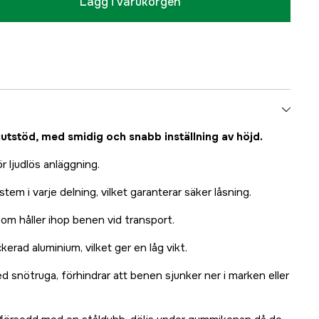
Lägg i varukorgen
jutstöd, med smidig och snabb inställning av höjd.
r ljudlös anläggning.
tem i varje delning, vilket garanterar säker låsning.
m håller ihop benen vid transport.
ckerad aluminium, vilket ger en låg vikt.
 snötruga, förhindrar att benen sjunker ner i marken eller