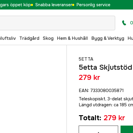
gars öppet köp
Snabba leveranser
Personlig service
0
iluftsliv
Trädgård
Skog
Hem & Hushåll
Bygg & Verktyg
H
5ETTA
5etta Skjutstöd
279 kr
EAN
:
7333080035871
Teleskopiskt, 3-delat skju
Längd utdragen: ca 185 cm
Totalt
:
279 kr