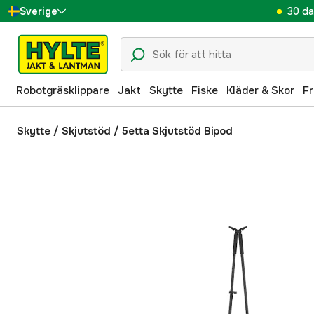
30 da
Sverige
Danmark
Suomi
Robotgräsklippare
Jakt
Skytte
Fiske
Kläder & Skor
Fr
Norge
Deutschland
Skytte
/
Skjutstöd
/
5etta Skjutstöd Bipod