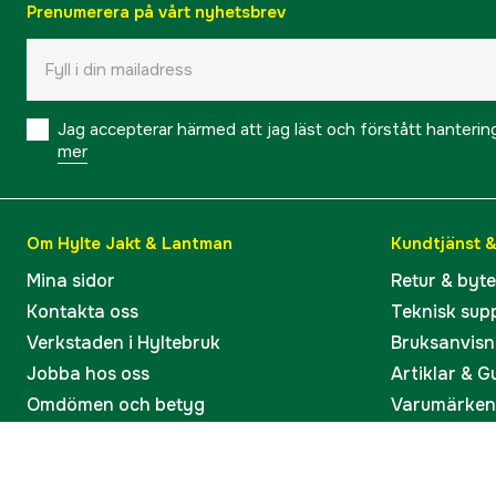
Prenumerera på vårt nyhetsbrev
Jag accepterar härmed att jag läst och förstått hanteri
mer
Om Hylte Jakt & Lantman
Kundtjänst 
Mina sidor
Retur & byt
Kontakta oss
Teknisk sup
Verkstaden i Hyltebruk
Bruksanvisn
Jobba hos oss
Artiklar & G
Omdömen och betyg
Varumärken
Våra kataloger
Köp present
Ångra köp