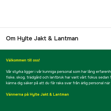
Om Hylte Jakt & Lantman
Välkommen till oss!
Vår styrka ligger i vår kunniga personal som har lång erfarenhet
fiske, skog, trädgård och lantbruk har varit vårt fokus sedan 1
känna dig säker på att du får raka svar från ärlig personal nä
Vännerna på Hylte Jakt & Lantman