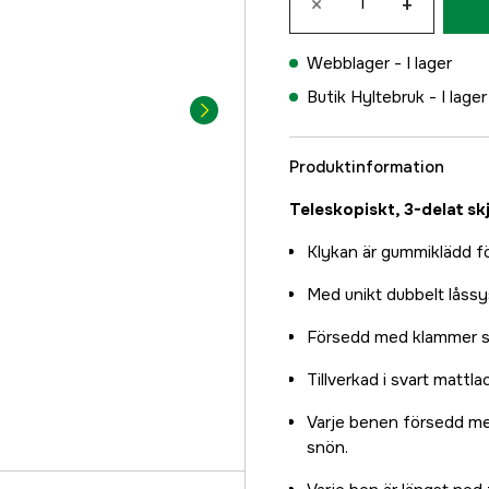
×
+
Webblager -
I lager
Butik Hyltebruk -
I lager
Produktinformation
Teleskopiskt, 3-delat sk
Klykan är gummiklädd fö
Med unikt dubbelt låssys
Försedd med klammer so
Tillverkad i svart mattla
Varje benen försedd med
snön.