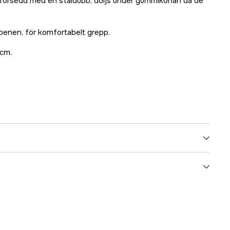
d försedd med en ståldubb, döljs under gummikonan då de
benen, för komfortabelt grepp.
 cm.
3000007156
ummer
7333080035871
7333080035871