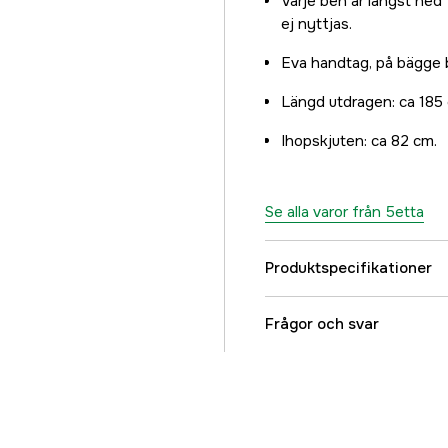
Varje ben är längst ne
ej nyttjas.
Eva handtag, på bägge 
Längd utdragen: ca 185
Ihopskjuten: ca 82 cm.
Se alla varor från 5etta
Produktspecifikationer
Referensnummer
Frågor och svar
Tillverkarens artikeln
EAN