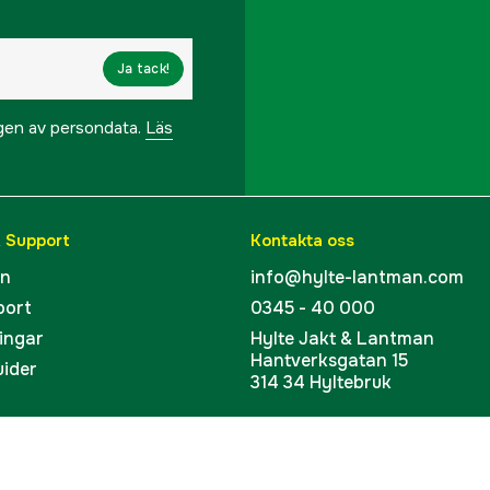
Ja tack!
ngen av persondata.
Läs
& Support
Kontakta oss
en
info@hylte-lantman.com
port
0345 - 40 000
ingar
Hylte Jakt & Lantman
Hantverksgatan 15
uider
314 34 Hyltebruk
kort