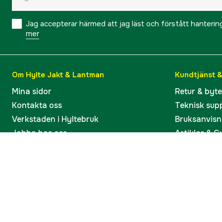
Jag accepterar härmed att jag läst och förstått hanteri
mer
Om Hylte Jakt & Lantman
Kundtjänst 
Mina sidor
Retur & byt
Kontakta oss
Teknisk sup
Verkstaden i Hyltebruk
Bruksanvisn
Jobba hos oss
Artiklar & G
Omdömen och betyg
Varumärken
Våra kataloger
Köp present
Ångra köp