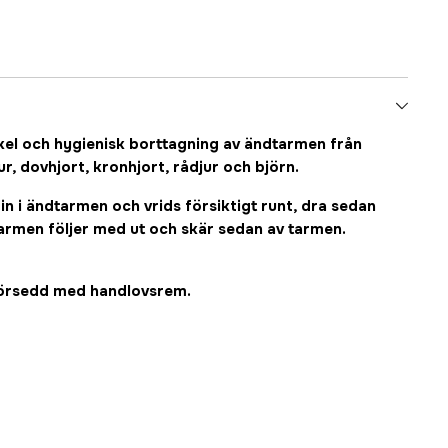
el och hygienisk borttagning av ändtarmen från
ur, dovhjort, kronhjort, rådjur och björn.
n i ändtarmen och vrids försiktigt runt, dra sedan
 tarmen följer med ut och skär sedan av tarmen.
h försedd med handlovsrem.