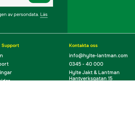
ngen av persondata.
Läs
& Support
Kontakta oss
en
info@hylte-lantman.com
port
0345 - 40 000
ingar
Hylte Jakt & Lantman
Hantverksgatan 15
uider
314 34 Hyltebruk
kort