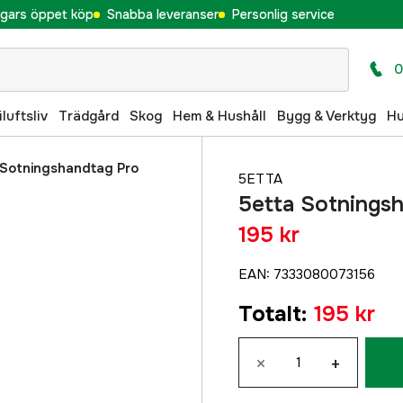
gars öppet köp
Snabba leveranser
Personlig service
0
iluftsliv
Trädgård
Skog
Hem & Hushåll
Bygg & Verktyg
H
 Sotningshandtag Pro
5ETTA
5etta Sotnings
195 kr
EAN
:
7333080073156
Totalt
:
195 kr
×
+