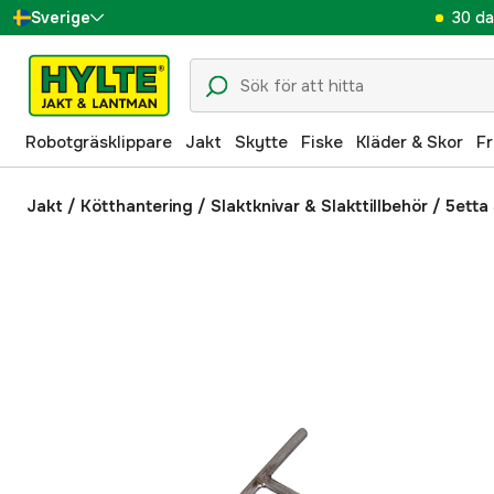
30 da
Sverige
Danmark
Suomi
Robotgräsklippare
Jakt
Skytte
Fiske
Kläder & Skor
Fr
Norge
Deutschland
Jakt
/
Kötthantering
/
Slaktknivar & Slakttillbehör
/
5etta