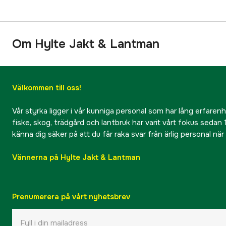
Om Hylte Jakt & Lantman
Välkommen till oss!
Vår styrka ligger i vår kunniga personal som har lång erfarenhet
fiske, skog, trädgård och lantbruk har varit vårt fokus sedan 1
känna dig säker på att du får raka svar från ärlig personal nä
Vännerna på Hylte Jakt & Lantman
Prenumerera på vårt nyhetsbrev