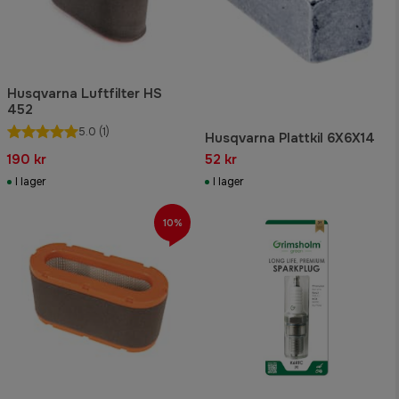
Husqvarna Luftfilter HS
452
5.0
(1)
Husqvarna Plattkil 6X6X14
190 kr
52 kr
I lager
I lager
10%