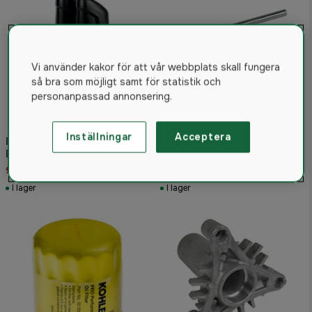
Vi använder kakor för att vår webbplats skall fungera
så bra som möjligt samt för statistik och
personanpassad annonsering.
Inställningar
Acceptera
Husqvarna Underhållskit
Husqvarna Hylsnyckel 19
B&S 7200 Endurance
50 kr
949 kr
55 kr
I lager
I lager