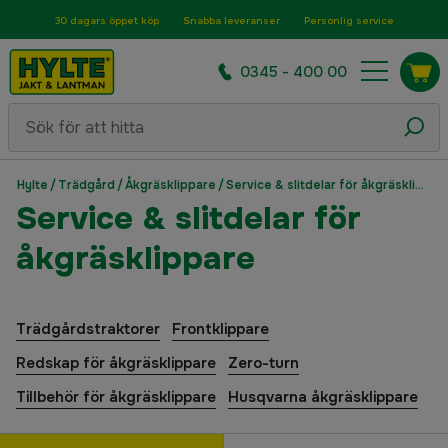
30 dagars öppet köp
Snabba leveranser
Personlig service
0345 - 400 00
Hylte
/
Trädgård
/
Åkgräsklippare
/
Service & slitdelar för åkgräsklippare
Service & slitdelar för
åkgräsklippare
Trädgårdstraktorer
Frontklippare
Redskap för åkgräsklippare
Zero-turn
Tillbehör för åkgräsklippare
Husqvarna åkgräsklippare