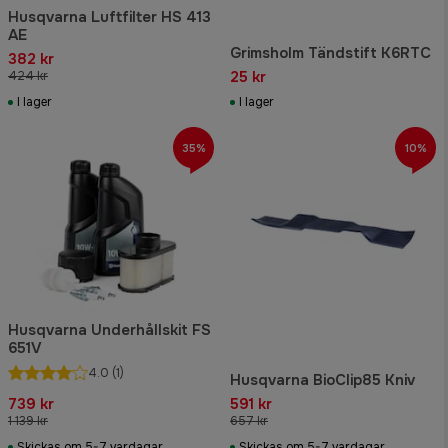
Husqvarna Luftfilter HS 413
AE
Grimsholm Tändstift K6RTC
382 kr
25 kr
424 kr
I lager
I lager
35%
10%
Husqvarna Underhållskit FS
651V
4.0
(1)
Husqvarna BioClip85 Kniv
739 kr
591 kr
1 139 kr
657 kr
Skickas om 5-7 vardagar
Skickas om 5-7 vardagar