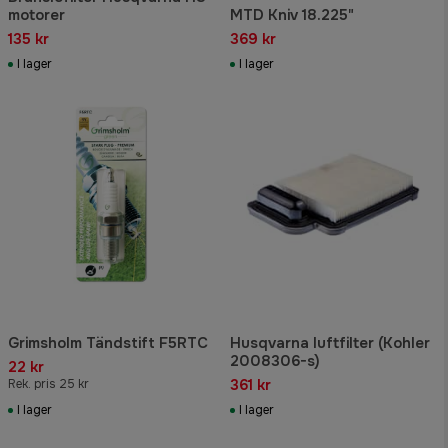
motorer
MTD Kniv 18.225"
135 kr
369 kr
I lager
I lager
Grimsholm Tändstift F5RTC
Husqvarna luftfilter (Kohler
2008306-s)
22 kr
361 kr
Rek. pris 25 kr
I lager
I lager