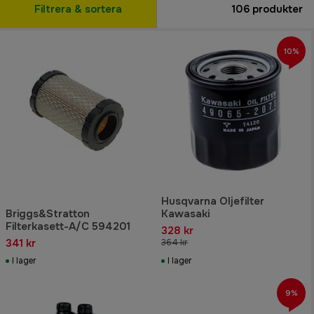
Filtrera & sortera
106
produkter
10%
Husqvarna Oljefilter
Briggs&Stratton
Kawasaki
Filterkasett-A/C 594201
328 kr
341 kr
364 kr
I lager
I lager
9%