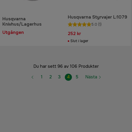
Husqvarna Styrvajer L:1079
Husqvarna
Knivhus/Lagerhus
5.0
(1)
Utgången
252 kr
Slut i lager
Du har sett 96 av 106 Produkter
1
2
3
4
5
Nästa