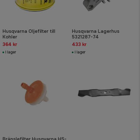
Husqvarna Oljefilter till
Husqvarna Lagerhus
Kohler
5321287-74
364 kr
433 kr
I lager
I lager
Bränslefilter Husqvarna HS-