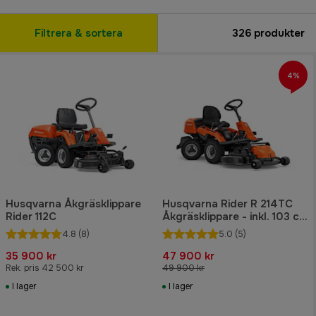
Filtrera & sortera
326
produkter
4%
Husqvarna Åkgräsklippare
Husqvarna Rider R 214TC
Rider 112C
Åkgräsklippare - inkl. 103 cm
klippaggregat
4.8
(8)
5.0
(5)
35 900 kr
47 900 kr
Rek. pris 42 500 kr
49 900 kr
I lager
I lager