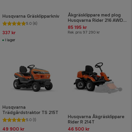
Åkgräsklippare med plog
Husqvarna Gräsklipparkniv
Husqvarna Rider 216 AWD
5.0
(6)
Paket
85 195 kr
337 kr
Rek. pris 97 290 kr
I lager
Husqvarna
Trädgårdstraktor TS 215T
Husqvarna Åkgräsklippare
5.0
(1)
Rider R 214T
49 900 kr
46 500 kr