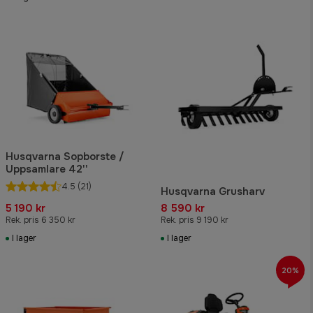
Husqvarna Sopborste /
Uppsamlare 42''
4.5
(21)
Husqvarna Grusharv
5 190 kr
8 590 kr
Rek. pris 6 350 kr
Rek. pris 9 190 kr
I lager
I lager
20%