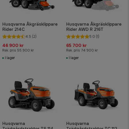
Husqvarna Åkgräsklippare
Husqvarna Åkgräsklippare
Rider 214C
Rider AWD R 216T
4.5
(2)
5.0
(1)
46 900 kr
65 700 kr
Rek. pris 55 900 kr
Rek. pris 74 900 kr
I lager
I lager
Husqvarna
Husqvarna
Trädgårdstraktor TS 114
Trädgårdstraktor TC 112