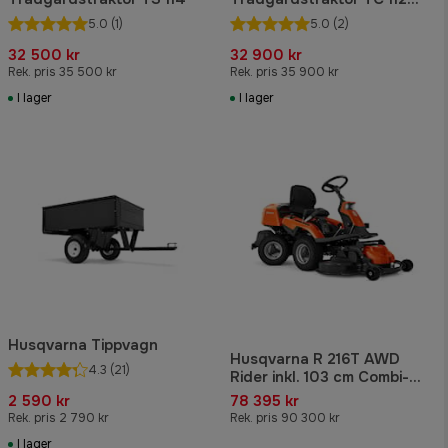
med uppsamlare
5.0
(1)
5.0
(2)
32 500 kr
32 900 kr
Rek. pris 35 500 kr
Rek. pris 35 900 kr
I lager
I lager
Husqvarna Tippvagn
Husqvarna R 216T AWD
4.3
(21)
Rider inkl. 103 cm Combi-
klippaggregat
2 590 kr
78 395 kr
Rek. pris 2 790 kr
Rek. pris 90 300 kr
I lager