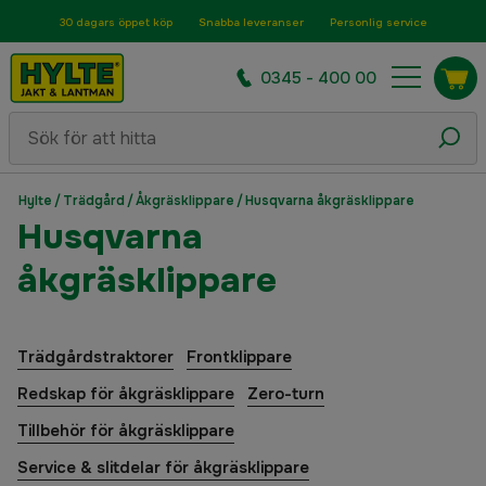
30 dagars öppet köp
Snabba leveranser
Personlig service
0345 - 400 00
Hylte
/
Trädgård
/
Åkgräsklippare
/
Husqvarna åkgräsklippare
Husqvarna
åkgräsklippare
Trädgårdstraktorer
Frontklippare
Redskap för åkgräsklippare
Zero-turn
Tillbehör för åkgräsklippare
Service & slitdelar för åkgräsklippare