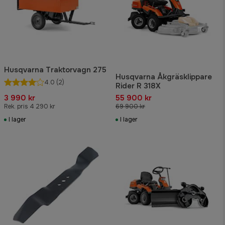
Husqvarna Traktorvagn 275
Husqvarna Åkgräsklippare
4.0
(2)
Rider R 318X
3 990 kr
55 900 kr
Rek. pris 4 290 kr
69 900 kr
I lager
I lager