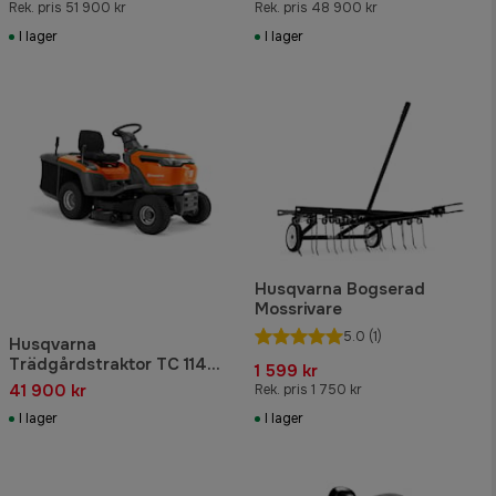
Rek. pris 51 900 kr
Rek. pris 48 900 kr
I lager
I lager
Husqvarna Bogserad
Mossrivare
5.0
(1)
Husqvarna
Trädgårdstraktor TC 114
1 599 kr
med uppsamlare
41 900 kr
Rek. pris 1 750 kr
I lager
I lager