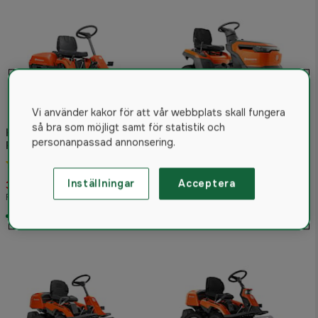
Vi använder kakor för att vår webbplats skall fungera
så bra som möjligt samt för statistik och
Husqvarna Åkgräsklippare
Husqvarna
personanpassad annonsering.
Rider R 112C5
Trädgårdstraktor TS 112
4.4
(9)
4.5
(8)
Inställningar
Acceptera
32 900 kr
26 900 kr
Rek. pris 36 900 kr
Rek. pris 29 900 kr
I lager
I lager