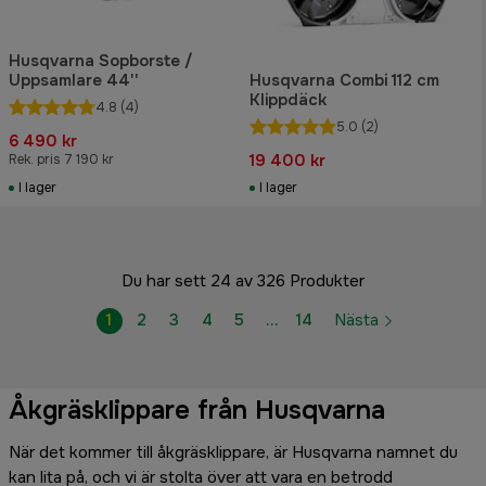
Husqvarna Sopborste /
Uppsamlare 44''
Husqvarna Combi 112 cm
Klippdäck
4.8
(4)
5.0
(2)
6 490 kr
19 400 kr
Rek. pris 7 190 kr
I lager
I lager
Du har sett 24 av 326 Produkter
1
2
3
4
5
…
14
Nästa
Åkgräsklippare från Husqvarna
När det kommer till åkgräsklippare, är Husqvarna namnet du
kan lita på, och vi är stolta över att vara en betrodd