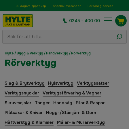
30 dagars öppet köp
Snabba leveranser
Personlig service
0345 - 400 00
Hylte
/
Bygg & Verktyg
/
Handverktyg
/
Rörverktyg
Rörverktyg
Slag & Brytverktyg
Hylsverktyg
Verktygssatser
Verktygsnycklar
Verktygsförvaring & Vagnar
Skruvmejslar
Tänger
Handsåg
Filar & Raspar
Plåtsaxar & Knivar
Hugg-/Stämjärn & Dorn
Häftverktyg & Klammer
Målar- & Murarverktyg