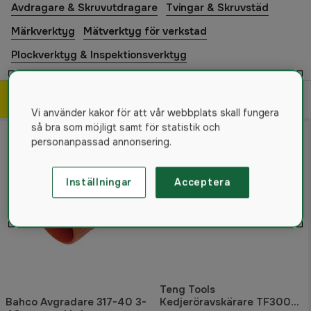
Avdragare & Skruvutdragare
Tvingar & Skruvstäd
Märkverktyg
Mätverktyg för verkstad
Plockverktyg & Inspektionsverktyg
Filtrera & sortera
8
produkter
Vi använder kakor för att vår webbplats skall fungera
så bra som möjligt samt för statistik och
personanpassad annonsering.
Inställningar
Acceptera
Teng Tools
Bahco Avgradare 317-40 3-
Kedjeröravskärare TF300