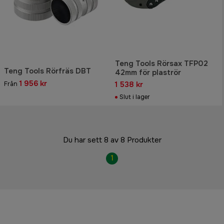
Teng Tools Rörsax TFP02
Teng Tools Rörfräs DBT
42mm för plaströr
1 956 kr
1 538 kr
Från
Slut i lager
Du har sett 8 av 8 Produkter
1