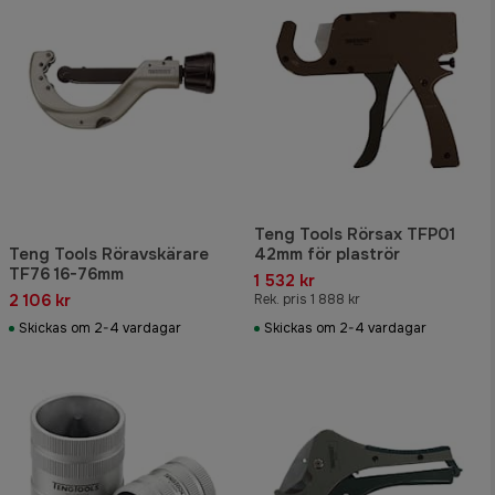
Teng Tools Rörsax TFP01
Teng Tools Röravskärare
42mm för plaströr
TF76 16-76mm
1 532 kr
2 106 kr
Rek. pris 1 888 kr
Skickas om 2-4 vardagar
Skickas om 2-4 vardagar