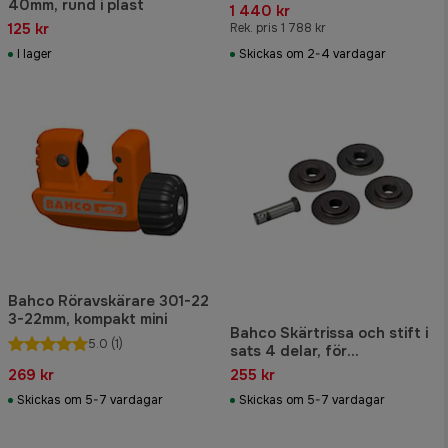
40mm, rund i plast
19-83mm
1 440 kr
125 kr
Rek. pris 1 788 kr
I lager
Skickas om 2-4 vardagar
Bahco Röravskärare 301-22
3-22mm, kompakt mini
Bahco Skärtrissa och stift i
5.0
(1)
sats 4 delar, för
röravskärare 301/302
269 kr
255 kr
Skickas om 5-7 vardagar
Skickas om 5-7 vardagar