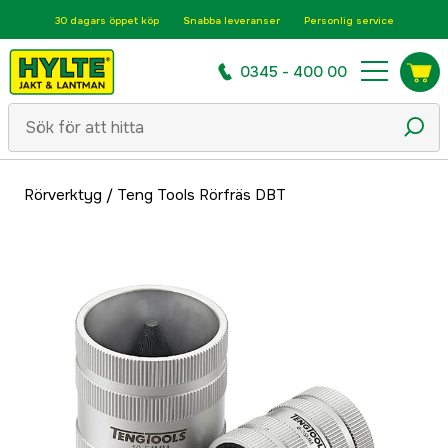
30 dagars öppet köp
Snabba leveranser
Personlig service
0345 - 400 00
Rörverktyg
/
Teng Tools Rörfräs DBT