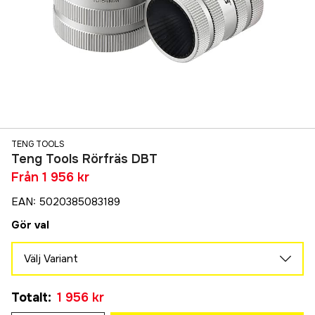
TENG TOOLS
Teng Tools Rörfräs DBT
Från
1 956 kr
EAN
:
5020385083189
Gör val
Välj Variant
10-54 mm
Totalt
:
1 956 kr
1 956 kr