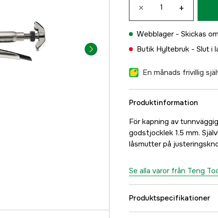
×
+
Webblager -
Skickas om
Butik Hyltebruk -
Slut i 
En månads frivillig sj
Produktinformation
För kapning av tunnväggiga 
godstjocklek 1.5 mm. Själ
låsmutter på justeringskno
Se alla varor från Teng To
Produktspecifikationer