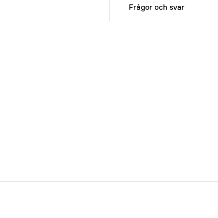
Rördiameterstorlek
Frågor och svar
Lämplig för material
Totallängd
Referensnummer
Tillverkarens artikeln
EAN