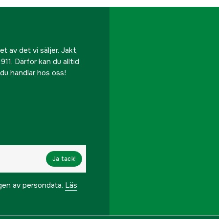
 av det vi säljer. Jakt,
911. Därför kan du alltid
r du handlar hos oss!
Ja tack!
ngen av persondata.
Läs