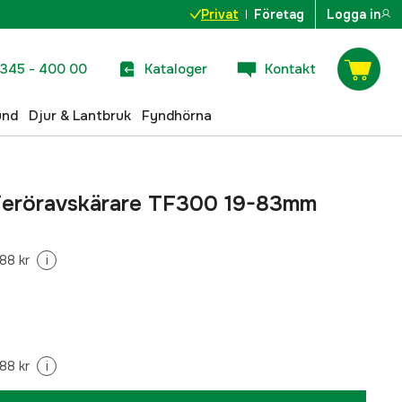
Privat
Företag
Logga in
345 - 400 00
Kataloger
Kontakt
und
Djur & Lantbruk
Fyndhörna
jeröravskärare TF300 19-83mm
88 kr
i
88 kr
i