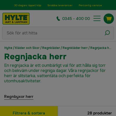
30 dagars öppet köp
Snabba leveranser
Personlig service
0345 - 400 00
Hylte
/
Kläder och Skor
/
Regnkläder
/
Regnkläder herr
/
Regnjacka herr
Regnjacka herr
En regnjacka är ett oumbärligt val för att hålla sig torr
och bekväm under regniga dagar. Våra regnjackor för
herr är slitstarka, vattentäta och perfekta för
utomhusaktiviteter.
Regnbyxor herr
Filtrera & sortera
28
produkter