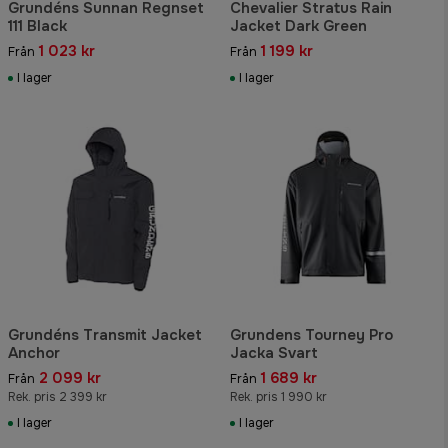
Grundéns Sunnan Regnset
Chevalier Stratus Rain
111 Black
Jacket Dark Green
1 023 kr
1 199 kr
Från
Från
I lager
I lager
Grundéns Transmit Jacket
Grundens Tourney Pro
Anchor
Jacka Svart
2 099 kr
1 689 kr
Från
Från
Rek. pris 2 399 kr
Rek. pris 1 990 kr
I lager
I lager