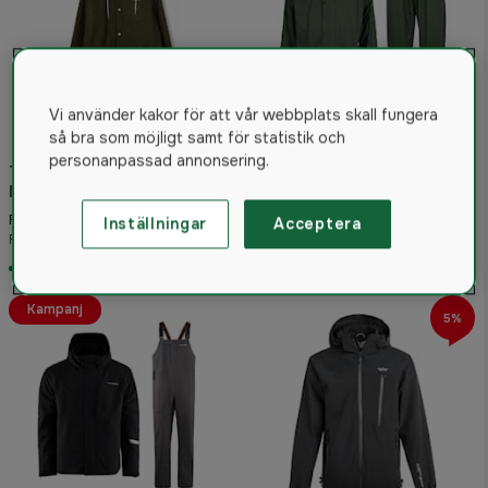
Vi använder kakor för att vår webbplats skall fungera
så bra som möjligt samt för statistik och
personanpassad annonsering.
Tretorn Wings Regnjacka
Woodline Regnställ Grön
Mörkgrön
4.5
(4)
479 kr
Från
Inställningar
Acceptera
495 kr
Rek. pris 899 kr
Från
I lager
I lager
Kampanj
5%