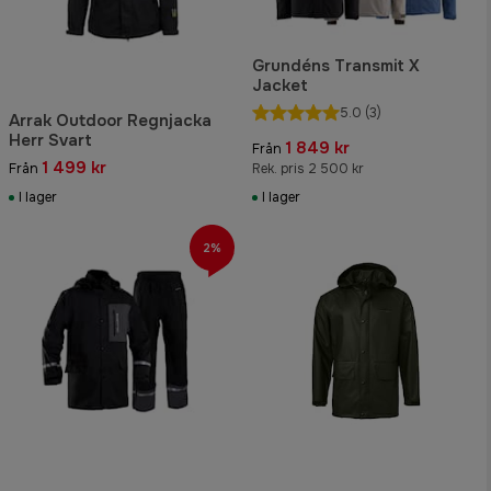
Grundéns Transmit X
Jacket
5.0
(3)
Arrak Outdoor Regnjacka
Herr Svart
1 849 kr
Från
1 499 kr
Från
Rek. pris 2 500 kr
I lager
I lager
2%