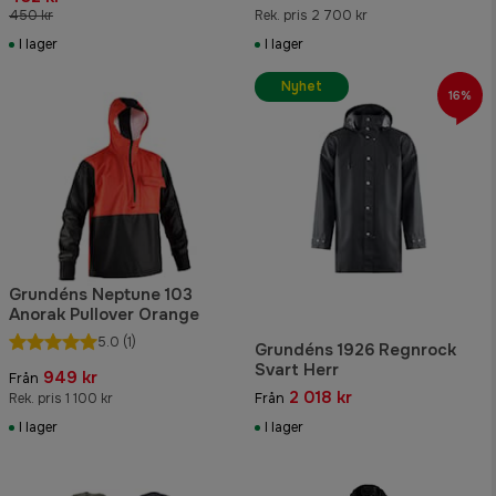
450 kr
Rek. pris 2 700 kr
I lager
I lager
Nyhet
16%
Grundéns Neptune 103
Anorak Pullover Orange
5.0
(1)
Grundéns 1926 Regnrock
Svart Herr
949 kr
Från
2 018 kr
Rek. pris 1 100 kr
Från
I lager
I lager