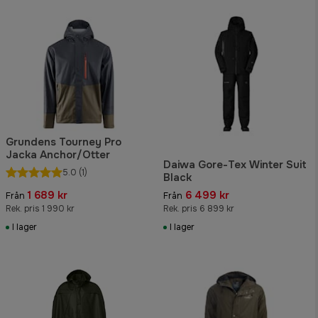
Grundens Tourney Pro
Jacka Anchor/Otter
Daiwa Gore-Tex Winter Suit
5.0
(1)
Black
1 689 kr
6 499 kr
Från
Från
Rek. pris 1 990 kr
Rek. pris 6 899 kr
I lager
I lager