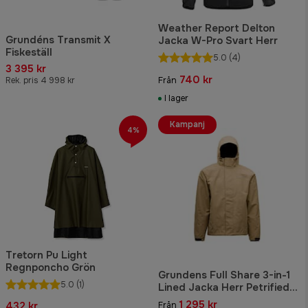
Weather Report Delton
Grundéns Transmit X
Jacka W-Pro Svart Herr
Fiskeställ
5.0
(4)
3 395 kr
740 kr
Rek. pris 4 998 kr
Från
I lager
Kampanj
4%
Tretorn Pu Light
Regnponcho Grön
Grundens Full Share 3-in-1
5.0
(1)
Lined Jacka Herr Petrified
Oak
1 295 kr
432 kr
Från