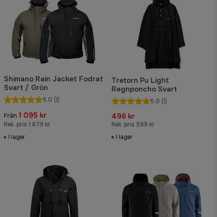
Shimano Rain Jacket Fodrat
Tretorn Pu Light
Svart / Grön
Regnponcho Svart
5.0
(1)
5.0
(1)
1 095 kr
496 kr
Från
Rek. pris 1 679 kr
Rek. pris 599 kr
I lager
I lager