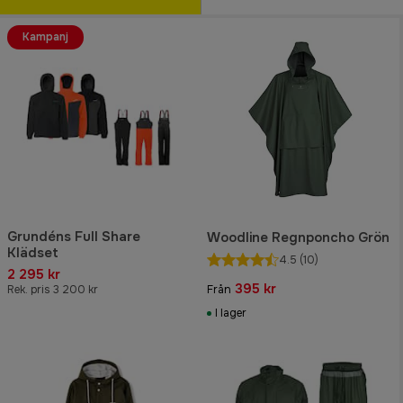
Kampanj
Grundéns Full Share
Woodline Regnponcho Grön
Klädset
4.5
(10)
2 295 kr
395 kr
Rek. pris 3 200 kr
Från
I lager