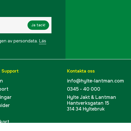
Ja tack!
ngen av persondata.
Läs
& Support
Kontakta oss
en
info@hylte-lantman.com
port
0345 - 40 000
ingar
Hylte Jakt & Lantman
Hantverksgatan 15
uider
314 34 Hyltebruk
kort