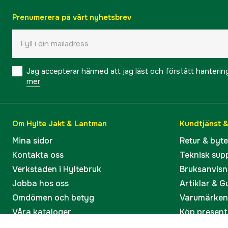
Prenumerera på vårt nyhetsbrev
Jag accepterar härmed att jag läst och förstått hanteri
mer
Om Hylte Jakt & Lantman
Kundtjänst 
Mina sidor
Retur & byt
Kontakta oss
Teknisk sup
Verkstaden i Hyltebruk
Bruksanvisn
Jobba hos oss
Artiklar & G
Omdömen och betyg
Varumärken
Våra kataloger
Köp present
Ångra köp