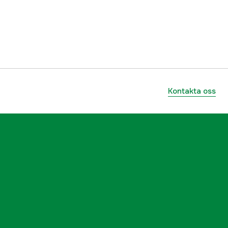
3000025166
ummer
10081-800-0014
7332646960015
Kontakta oss