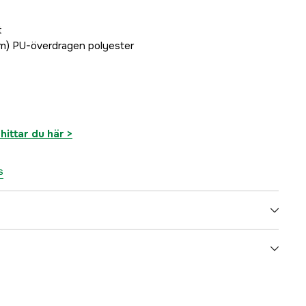
t
vm) PU-överdragen polyester
hittar du här >
s
Svart
Dam, Herr, Unisex