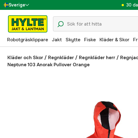
30 da
Sverige
Danmark
Suomi
Robotgräsklippare
Jakt
Skytte
Fiske
Kläder & Skor
Fr
Norge
Deutschland
Kläder och Skor
/
Regnkläder
/
Regnkläder herr
/
Regnjac
Neptune 103 Anorak Pullover Orange