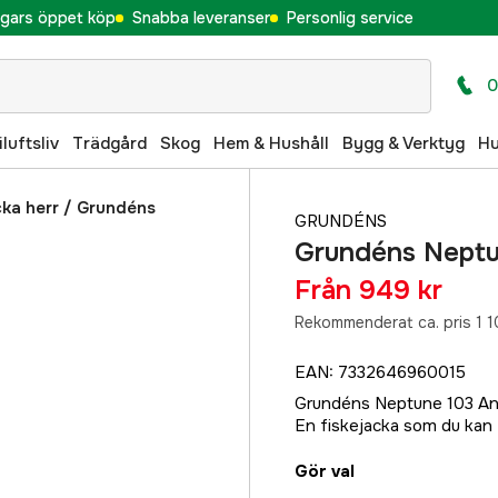
gars öppet köp
Snabba leveranser
Personlig service
0
iluftsliv
Trädgård
Skog
Hem & Hushåll
Bygg & Verktyg
H
ka herr
/
Grundéns
GRUNDÉNS
Grundéns Neptu
Från
949 kr
Rekommenderat ca. pris 1 1
EAN
:
7332646960015
Grundéns Neptune 103 Anor
En fiskejacka som du kan f
Gör val