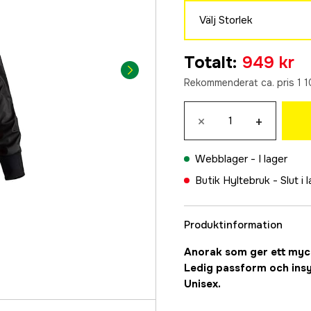
Välj Storlek
M
Totalt
:
949 kr
949 kr
Rekommenderat ca. pris 1 1
L
949 kr
×
+
XL
949 kr
Webblager -
I lager
XXL
Butik Hyltebruk -
Slut i 
949 kr
Produktinformation
Anorak som ger ett myck
Ledig passform och insy
Unisex.