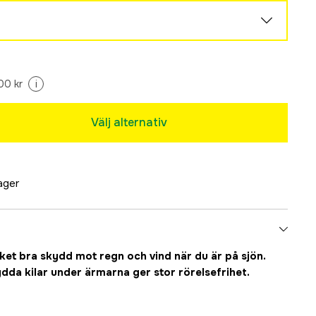
00 kr
i
Tillfälligt slut
Välj alternativ
Tillfälligt slut
lager
et bra skydd mot regn och vind när du är på sjön.
dda kilar under ärmarna ger stor rörelsefrihet.