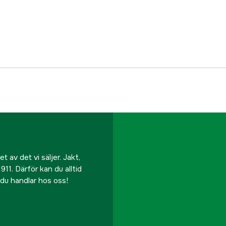
Referensnummer
Tillverkarens artikeln
EAN
 av det vi säljer. Jakt,
911. Därför kan du alltid
r du handlar hos oss!