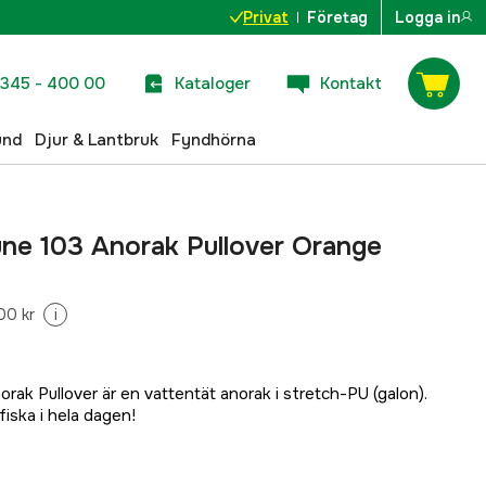
Privat
Företag
Logga in
345 - 400 00
Kataloger
Kontakt
und
Djur & Lantbruk
Fyndhörna
ne 103 Anorak Pullover Orange
00 kr
i
ak Pullover är en vattentät anorak i stretch-PU (galon).
iska i hela dagen!