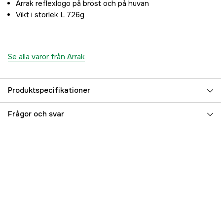
Arrak reflexlogo på bröst och på huvan
Vikt i storlek L 726g
Se alla varor från Arrak
Produktspecifikationer
Antal fickor
7 st
Frågor och svar
Ryggficka
yes
Stretch
no
Color
Black
Färgton
Svart
Dam/Herr
Herr