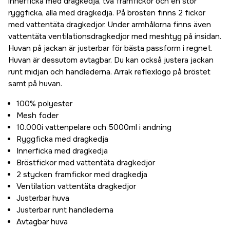
innerficka med dragkedja, två framfickor och en stor
ryggficka, alla med dragkedja. På brösten finns 2 fickor
med vattentäta dragkedjor. Under armhålorna finns även
vattentäta ventilationsdragkedjor med meshtyg på insidan.
Huvan på jackan är justerbar för bästa passform i regnet.
Huvan är dessutom avtagbar. Du kan också justera jackan
runt midjan och handlederna. Arrak reflexlogo på bröstet
samt på huvan.
100% polyester
Mesh foder
10.000i vattenpelare och 5000ml i andning
Ryggficka med dragkedja
Innerficka med dragkedja
Bröstfickor med vattentäta dragkedjor
2 stycken framfickor med dragkedja
Ventilation vattentäta dragkedjor
Justerbar huva
Justerbar runt handlederna
Avtagbar huva