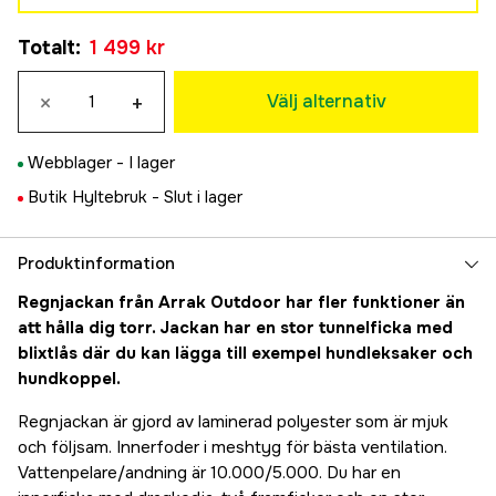
S
Totalt
:
1 499 kr
1 499 kr
M
×
+
1 499 kr
Välj alternativ
L
1 499 kr
Webblager -
I lager
XL
Butik Hyltebruk -
Slut i lager
1 499 kr
2XL
1 499 kr
Produktinformation
3XL
Regnjackan från Arrak Outdoor har fler funktioner än
1 499 kr
att hålla dig torr. Jackan har en stor tunnelficka med
4XL
blixtlås där du kan lägga till exempel hundleksaker och
1 499 kr
hundkoppel.
Regnjackan är gjord av laminerad polyester som är mjuk
och följsam. Innerfoder i meshtyg för bästa ventilation.
Vattenpelare/andning är 10.000/5.000. Du har en