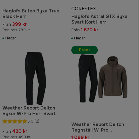
GORE-TEX
Haglöfs Buteo Byxa True
Black Herr
Haglöfs Astral GTX Byxa
Svart Kort Herr
399 kr
Från
1 670 kr
Rek. pris 799 kr
Från
I lager
I lager
Paket
Weather Report Delton
Byxor W-Pro Herr Svart
5.0
(2)
Weather Report Delton
Regnställ W-Pro
420 kr
Från
Grågrön/Svart Herr
1 099 kr
Rek. pris 499 kr