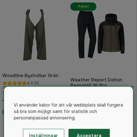
Paket
Woodline Byxholkar Grön
Weather Report Delton
4.9
(9)
Regnställ W-Pro
Grågrön/svart / Svart Herr
229 kr
1 099 kr
I lager
Vi använder kakor för att vår webbplats skall fungera
så bra som möjligt samt för statistik och
Paket
personanpassad annonsering.
Inställningar
Acceptera