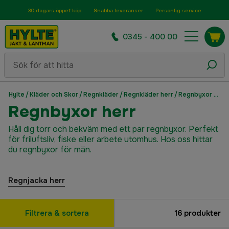
30 dagars öppet köp
Snabba leveranser
Personlig service
0345 - 400 00
Hylte
/
Kläder och Skor
/
Regnkläder
/
Regnkläder herr
/
Regnbyxor herr
Regnbyxor herr
Håll dig torr och bekväm med ett par regnbyxor. Perfekt
för friluftsliv, fiske eller arbete utomhus. Hos oss hittar
du regnbyxor för män.
Regnjacka herr
Filtrera & sortera
16
produkter