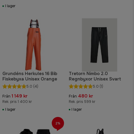
I lager
Grundéns Herkules 16 Bib
Tretorn Nimbo 2.0
Fiskebyxa Unisex Orange
Regnbyxor Unisex Svart
5.0
(4)
5.0
(1)
1 149 kr
480 kr
Från
Från
Rek. pris 1 400 kr
Rek. pris 599 kr
I lager
I lager
2%