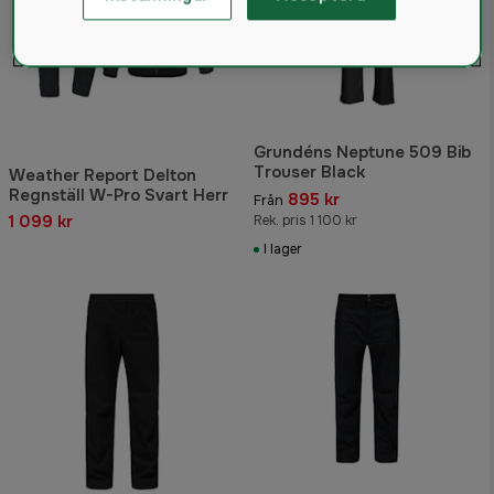
Grundéns Neptune 509 Bib
Trouser Black
Weather Report Delton
Regnställ W-Pro Svart Herr
895 kr
Från
1 099 kr
Rek. pris 1 100 kr
I lager