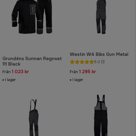
Westin W4 Bibs Gun Metal
Grundéns Sunnan Regnset
5.0
(1)
111 Black
1 023 kr
1 295 kr
Från
Från
I lager
I lager