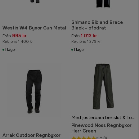
Shimano Bib and Brace
Westin W4 Byxor Gun Metal
Black - ofodrat
995 kr
1 013 kr
Från
Från
Rek. pris 1 400 kr
Rek. pris 1 379 kr
I lager
I lager
Med justerbara benslut & fodrad i polyester
Pinewood Noss Regnbyxor
Herr Green
Arrak Outdoor Regnbyxor
5.0
(1)