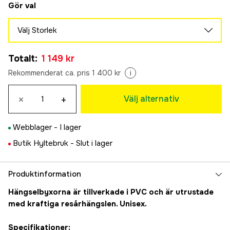
Gör val
Välj Storlek
M
Totalt
:
1 149 kr
1 149 kr
L
Rekommenderat ca. pris 1 400 kr
i
1 149 kr
XL
×
+
Välj alternativ
1 149 kr
Webblager -
I lager
Butik Hyltebruk -
Slut i lager
Produktinformation
Hängselbyxorna är tillverkade i PVC och är utrustade
med kraftiga resårhängslen. Unisex.
Specifikationer: