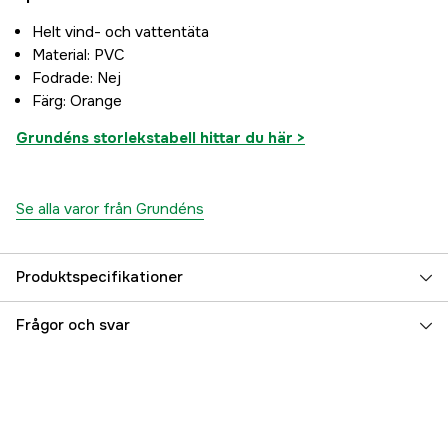
Helt vind- och vattentäta
Material: PVC
Fodrade: Nej
Färg: Orange
Grundéns storlekstabell hittar du här >
Se alla varor från Grundéns
Produktspecifikationer
Color
Orange
Frågor och svar
Färgton
Orange
Dam/Herr
Dam, Herr, Unisex