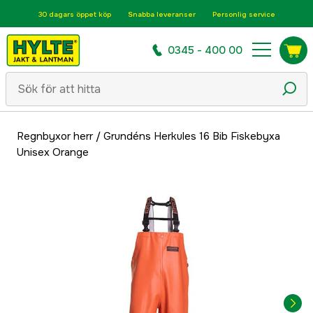
30 dagars öppet köp
Snabba leveranser
Personlig service
0345 - 400 00
Regnbyxor herr
/
Grundéns Herkules 16 Bib Fiskebyxa
Unisex Orange