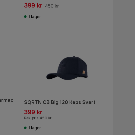
399 kr
450 kr
I lager
Tarmac
SQRTN CB Big 120 Keps Svart
399 kr
Rek. pris 450 kr
I lager