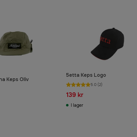
5etta Keps Logo
a Keps Oliv
5.0
(2)
139 kr
I lager