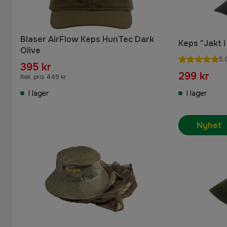
Blaser AirFlow Keps HunTec Dark
Keps "Jakt 
Olive
5.
395 kr
299 kr
Rek. pris 449 kr
I lager
I lager
Nyhet