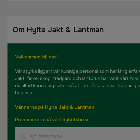
Om Hylte Jakt & Lantman
Välkommen till oss!
Vår styrka ligger i vår kunniga personal som har lång erfare
Jakt, fiske, skog, trädgård och lantbruk har varit vårt fok
du alltid känna dig säker på att du får raka svar från ärlig
hos oss!
Vännerna på Hylte Jakt & Lantman
Prenumerera på vårt nyhetsbrev