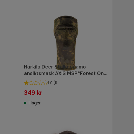
Härkila Deer Stalker camo
ansiktsmask AXIS MSP®Forest One
size
1.0
(1)
349 kr
I lager