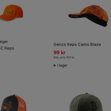
ärger
Genzo Keps Camo Blaze
SC Keps
99 kr
r
Rek. pris 169 kr
I lager