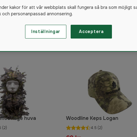
nder kakor för att vår webbplats skall fungera så bra som möjligt s
ik och personanpassad annonsering.
Inställningar
Acceptera
732
produkter
amouflage huva
Woodline Keps Logan
5
(2)
4.5
(2)