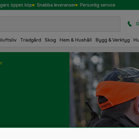
gars öppet köp
Snabba leveranser
Personlig service
0
iluftsliv
Trädgård
Skog
Hem & Hushåll
Bygg & Verktyg
H
r