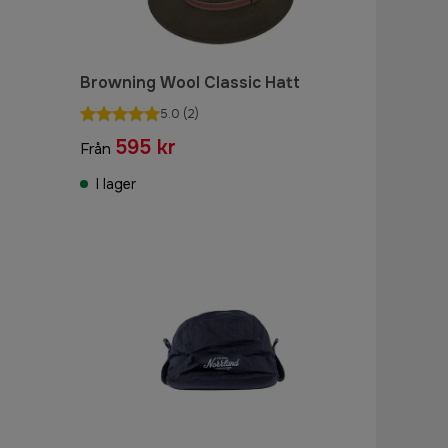
Browning Wool Classic Hatt
5.0
(2)
595 kr
Från
I lager