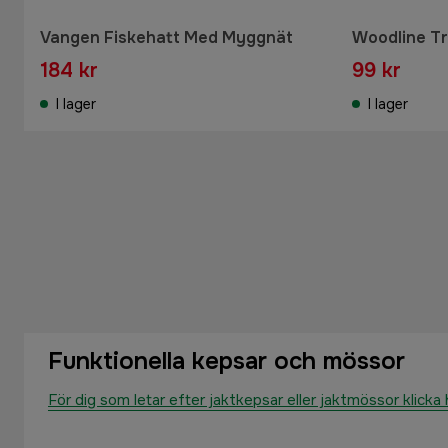
Vangen Fiskehatt Med Myggnät
Woodline T
184 kr
99 kr
I lager
I lager
Funktionella kepsar och mössor
För dig som letar efter jaktkepsar eller jaktmössor klicka 