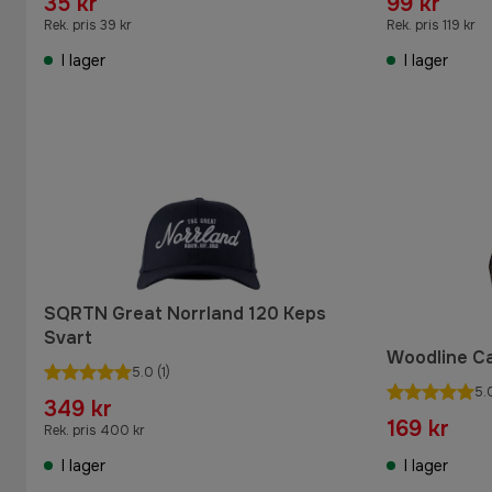
35 kr
99 kr
Rek. pris 39 kr
Rek. pris 119 kr
I lager
I lager
SQRTN Great Norrland 120 Keps
Svart
Woodline C
5.0
(1)
5.
349 kr
169 kr
Rek. pris 400 kr
I lager
I lager