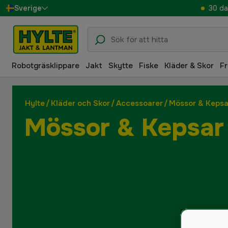
30 da
Sverige
Danmark
Suomi
Robotgräsklippare
Jakt
Skytte
Fiske
Kläder & Skor
Fr
Norge
Deutschland
Hylte
/
Kläder och Skor
/
Accessoarer
/
Mössor & Kepsa
Mössor & Kepsar