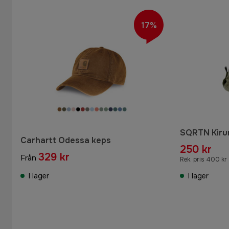
17%
SQRTN Kirun
Carhartt Odessa keps
250 kr
329 kr
Från
Rek. pris 400 kr
I lager
I lager