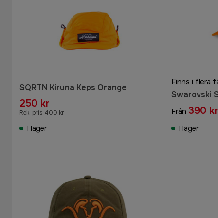
Finns i flera f
SQRTN Kiruna Keps Orange
Swarovski 
250 kr
390 k
Från
Rek. pris 400 kr
I lager
I lager