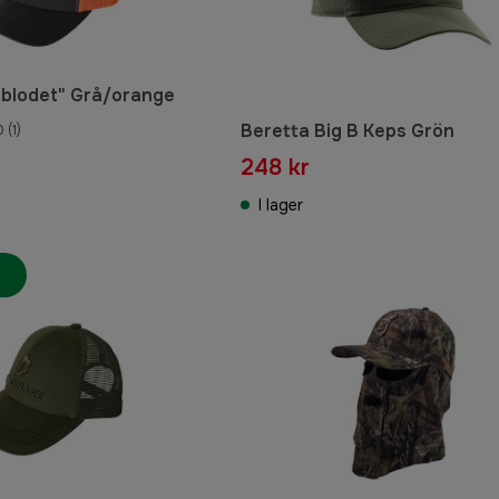
i blodet" Grå/orange
Beretta Big B Keps Grön
0
(1)
248 kr
I lager