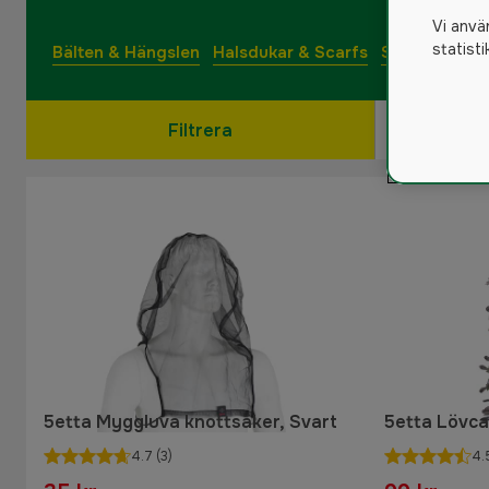
Vi anvä
statist
Bälten & Hängslen
Halsdukar & Scarfs
Solglasögon
Filtrera
5etta Myggluva knottsäker, Svart
5etta Lövc
4.7
(3)
4.