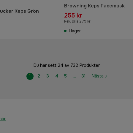
Browning Keps Facemask
rucker Keps Grön
255 kr
Rek. pris 279 kr
I lager
Du har sett 24 av 732 Produkter
1
2
3
4
5
…
31
Nästa
här.