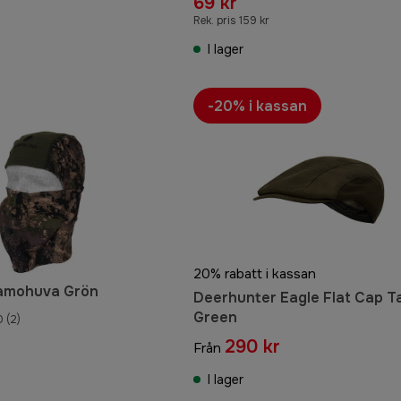
69 kr
Rek. pris 159 kr
I lager
-20% i kassan
20% rabatt i kassan
amohuva Grön
Deerhunter Eagle Flat Cap 
Green
0
(2)
290 kr
Från
I lager