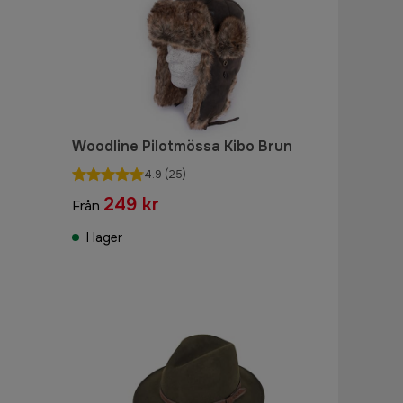
Woodline Pilotmössa Kibo Brun
4.9
(25)
249 kr
Från
I lager