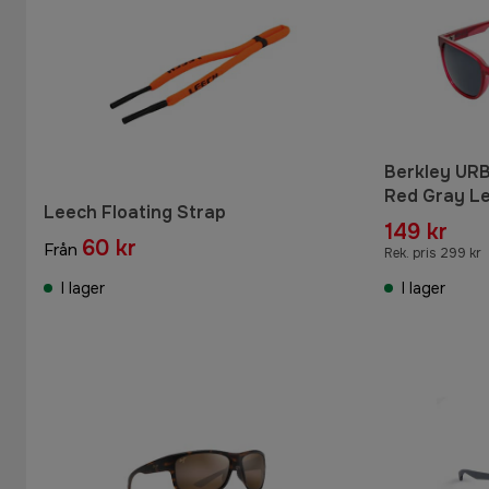
Berkley URB
Red Gray L
Leech Floating Strap
149 kr
60 kr
Från
Rek. pris 299 kr
I lager
I lager