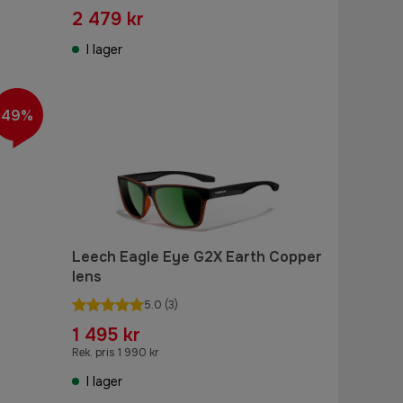
2 479 kr
I lager
49%
Leech Eagle Eye G2X Earth Copper
lens
5.0
(3)
1 495 kr
Rek. pris 1 990 kr
I lager