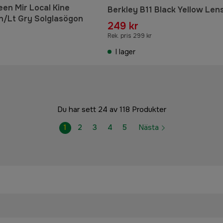
een Mir Local Kine
Berkley B11 Black Yellow Len
n/Lt Gry Solglasögon
249 kr
Rek. pris 299 kr
I lager
Du har sett 24 av 118 Produkter
1
2
3
4
5
Nästa