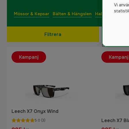
Vi anvä
statist
Mössor & Kepsar
Bälten & Hängslen
Halsdukar & Sc
Filtrera
Kampanj
Kampanj
Leech X7 Onyx Wind
Leech X7 Bl
5.0
(3)