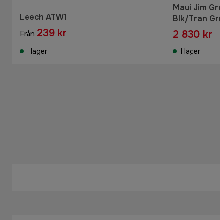
Maui Jim Gr
Leech ATW1
Blk/Tran Gr
239 kr
2 830 kr
Från
I lager
I lager