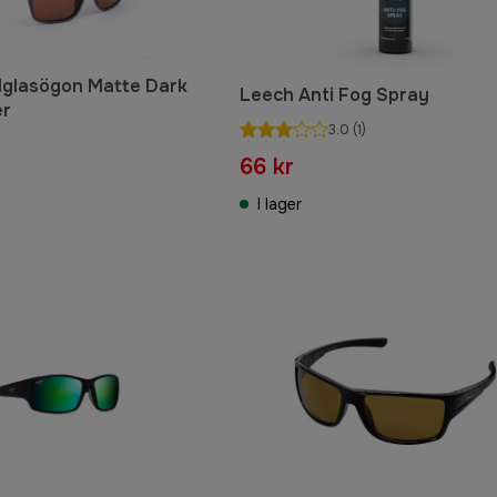
lglasögon Matte Dark
Leech Anti Fog Spray
er
3.0
(1)
66 kr
I lager