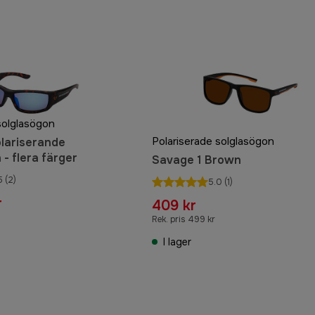
solglasögon
Polariserade solglasögon
lariserande
- flera färger
Savage 1 Brown
5
(2)
5.0
(1)
r
409 kr
Rek. pris 499 kr
I lager