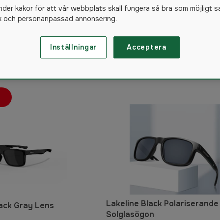
nder kakor för att vår webbplats skall fungera så bra som möjligt s
ik och personanpassad annonsering.
arfs
Inställningar
Acceptera
118
produkter
Lakeline Black Polariserande
ack Gray Lens
Solglasögon