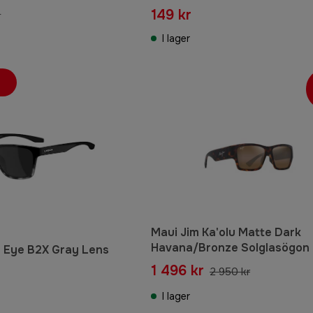
149 kr
r
I lager
Maui Jim Ka'olu Matte Dark
Havana/Bronze Solglasögon
 Eye B2X Gray Lens
1 496 kr
2 950 kr
I lager