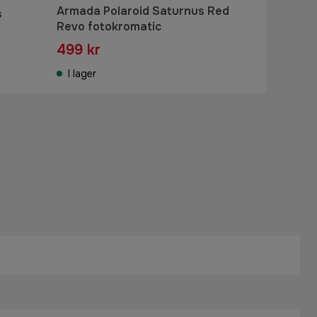
Armada Polaroid Saturnus Red
s
Revo fotokromatic
499 kr
I lager