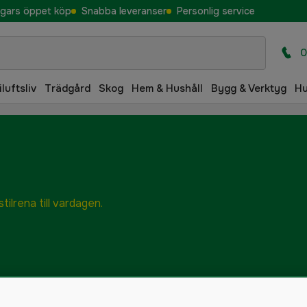
gars öppet köp
Snabba leveranser
Personlig service
0
iluftsliv
Trädgård
Skog
Hem & Hushåll
Bygg & Verktyg
H
tilrena till vardagen.