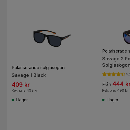
Polariserade 
Savage 2 Po
Solglasögon 
Polariserande solglasögon
4.
Savage 1 Black
444 k
409 kr
Från
Rek. pris 499 kr
Rek. pris 499 kr
I lager
I lager