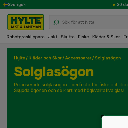
30 da
Sverige
Danmark
Suomi
Robotgräsklippare
Jakt
Skytte
Fiske
Kläder & Skor
Fr
Norge
Deutschland
Hylte
/
Kläder och Skor
/
Accessoarer
/
Solglasögon
Solglasögon
Polariserade solglasögon – perfekta för fiske och lika s
Skydda ögonen och se klart med högkvalitativa glas!