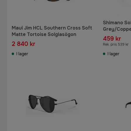
Shimano So
Maui Jim HCL Southern Cross Soft
Grey/Copp
Matte Tortoise Solglasögon
459 kr
2 840 kr
Rek. pris 539 kr
I lager
I lager