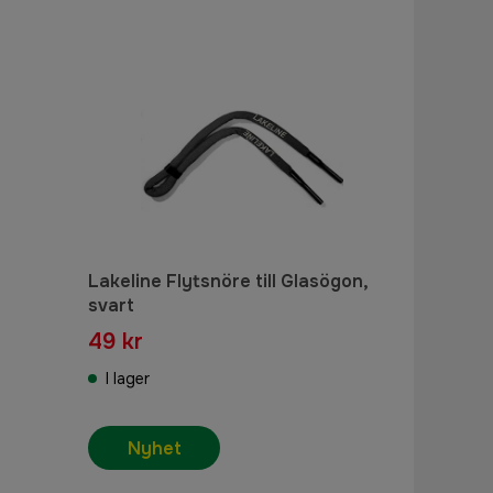
Lakeline Flytsnöre till Glasögon,
svart
49 kr
I lager
Nyhet