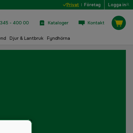
Privat
Företag
Logga in
345 - 400 00
Kataloger
Kontakt
und
Djur & Lantbruk
Fyndhörna