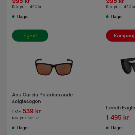
995 kr
995 kr
Rek. pris 1 490 kr
Rek. pris 1 490 k
I lager
I lager
Fynd!
Kampanj
Abu Garcia Polariserande
solglasögon
Leech Eagle
539 kr
Från
1 495 kr
Rek. pris 669 kr
I lager
I lager