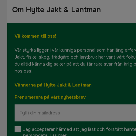
Om Hylte Jakt & Lantman
Välkommen till oss!
Vår styrka ligger i vår kunniga personal som har lång erfare
Jakt, fiske, skog, trädgård och lantbruk har varit vårt fok
du alltid känna dig säker på att du får raka svar från ärlig
hos oss!
Vännerna på Hylte Jakt & Lantman
Prenumerera på vårt nyhetsbrev
Jag accepterar härmed att jag läst och förstått hant
persondata.
Läs mer