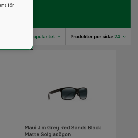
amt för
Sortera på:
Popularitet
Produkter per sida:
24
3
1
Maui Jim Grey Red Sands Black
Matte Solglasögon