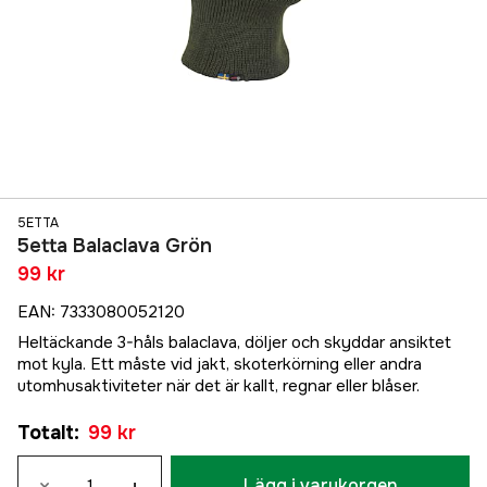
5ETTA
5etta Balaclava Grön
99 kr
EAN
:
7333080052120
Heltäckande 3-håls balaclava, döljer och skyddar ansiktet
mot kyla. Ett måste vid jakt, skoterkörning eller andra
utomhusaktiviteter när det är kallt, regnar eller blåser.
Totalt
:
99 kr
Lägg i varukorgen