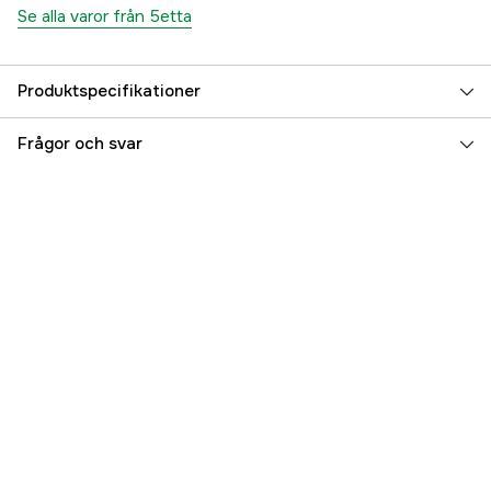
Se alla varor från 5etta
Produktspecifikationer
Size
One Size
Frågor och svar
Färgton
Grön
Referensnummer
3000014873
Tillverkarens artikelnummer
7333080052120
EAN
7333080052120