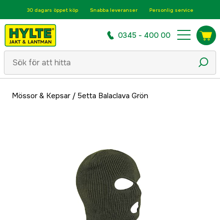
30 dagars öppet köp
Snabba leveranser
Personlig service
0345 - 400 00
Mössor & Kepsar
/
5etta Balaclava Grön