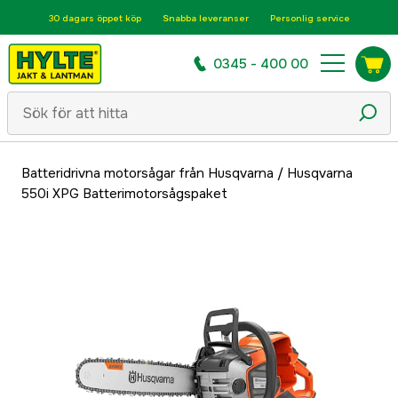
30 dagars öppet köp
Snabba leveranser
Personlig service
0345 - 400 00
Batteridrivna motorsågar från Husqvarna
/
Husqvarna
550i XPG Batterimotorsågspaket