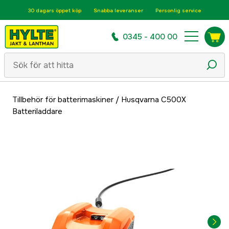
30 dagars öppet köp
Snabba leveranser
Personlig service
0345 - 400 00
Tillbehör för batterimaskiner
/
Husqvarna C500X
Batteriladdare