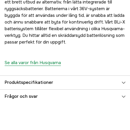
ett brett utbud av alternativ, från lätta integrerade till
ryggsäcksbatterier. Batterierna i vårt 36V-system är
byggda för att användas under lång tid, är snabba att ladda
och ännu snabbare att byta för kontinuerlig drift. Vårt BLi-X
batterisystem tillåter flexibel användning i olika Husqvarna-
verktyg. Du hittar alltid en skräddarsydd batterilösning som
passar perfekt för din uppgift.
Se alla varor från Husqvarna
Produktspecifikationer
Batterisystem
Husqvarna BLi
Frågor och svar
Effekt
0.5 kW
Driftspänning
36 V