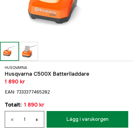
HUSQVARNA
Husqvarna C500X Batteriladdare
1 890 kr
EAN
:
7333377465282
Totalt
:
1 890 kr
×
+
Lägg i varukorgen