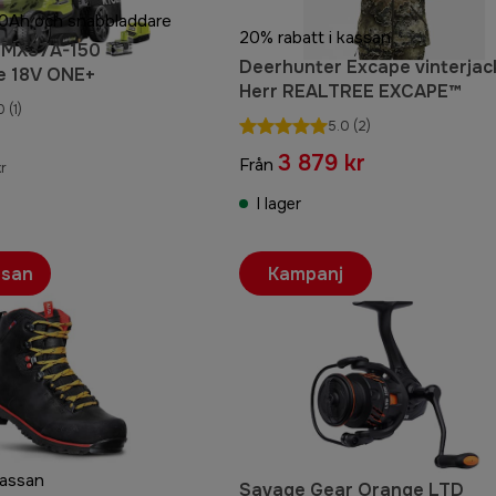
 5.0Ah och snabbladdare
20% rabatt i kassan
LMX37A-150
Deerhunter Excape vinterjac
e 18V ONE+
Herr REALTREE EXCAPE™
0
(1)
5.0
(2)
3 879 kr
Från
kr
I lager
ssan
Kampanj
kassan
Savage Gear Orange LTD