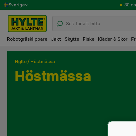
30 da
Sverige
Danmark
Suomi
Robotgräsklippare
Jakt
Skytte
Fiske
Kläder & Skor
Fr
Norge
Deutschland
Hylte
/
Höstmässa
Höstmässa