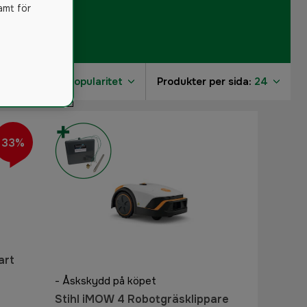
amt för
Sortera på:
Popularitet
Produkter per sida:
24
33%
art
- Åskskydd på köpet
Stihl iMOW 4 Robotgräsklippare