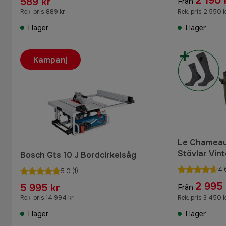
2 190 
589 kr
Från
Rek. pris 889 kr
Rek. pris 2 550 k
I lager
I lager
Kampanj
Le Chameau
Stövlar Vint
Bosch Gts 10 J Bordcirkelsåg
4.
5.0
(1)
2 995 
5 995 kr
Från
Rek. pris 14 994 kr
Rek. pris 3 450 k
I lager
I lager