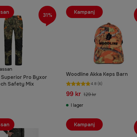
ssan
Kampanj
31%
kassan
Woodline Akka Keps Barn
 Superior Pro Byxor
ech Safety Mix
4.8
(6)
99 kr
129 kr
I lager
ssan
Kampanj