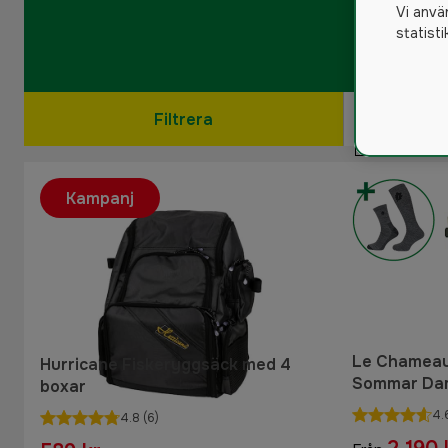
Vi anvä
statist
Filtrera
Kampanj
Le Chameau
Hurricane Fiskeryggsäck med 4
Sommar Da
boxar
4.
4.8
(6)