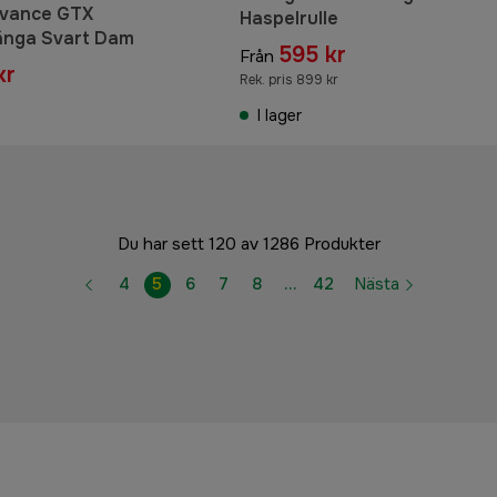
dvance GTX
Haspelrulle
änga Svart Dam
595 kr
Från
kr
Rek. pris 899 kr
I lager
Du har sett 120 av 1286 Produkter
4
5
6
7
8
…
42
Nästa