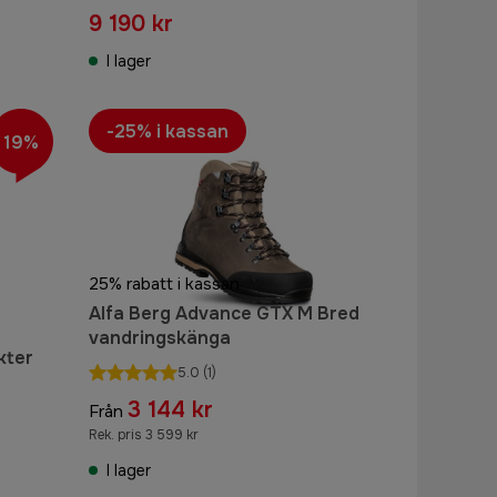
9 190 kr
I lager
-25% i kassan
19%
25% rabatt i kassan
Alfa Berg Advance GTX M Bred
vandringskänga
kter
5.0
(1)
3 144 kr
Från
Rek. pris 3 599 kr
I lager