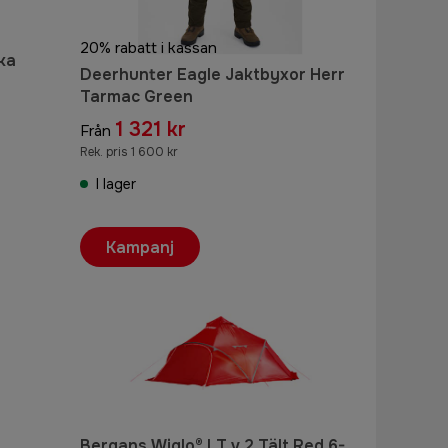
20% rabatt i kassan
ka
Deerhunter Eagle Jaktbyxor Herr
Tarmac Green
1 321 kr
Från
Rek. pris 1 600 kr
I lager
Kampanj
Bergans Wiglo® LT v.2 Tält Red 6-