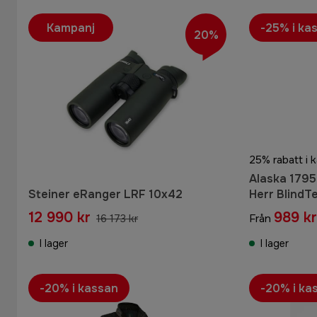
Kampanj
-25% i ka
20%
25% rabatt i 
Alaska 1795
Steiner eRanger LRF 10x42
Herr BlindT
12 990 kr
989 kr
16 173 kr
Från
I lager
I lager
-20% i kassan
-20% i ka