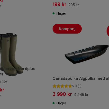
kr
199 kr
295 kr
r
I lager
Kampanj
 Vierzon Nordplus
er
Canadapulka Älgpulka med a
6
(10)
5.0
(6)
kr
3 990 kr
4 945 kr
r
I lager