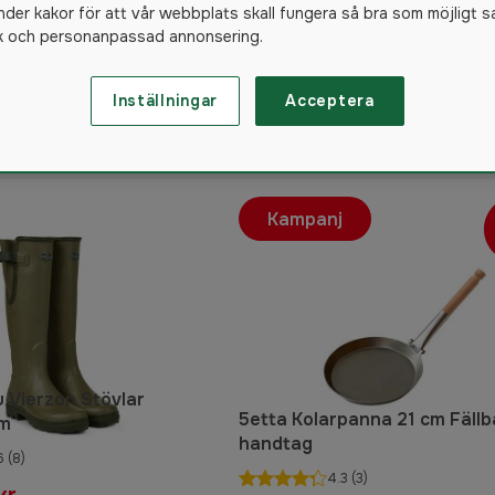
nder kakor för att vår webbplats skall fungera så bra som möjligt s
ik och personanpassad annonsering.
Inställningar
Acceptera
1286
produkter
Kampanj
 Vierzon Stövlar
5etta Kolarpanna 21 cm Fällb
m
handtag
6
(8)
4.3
(3)