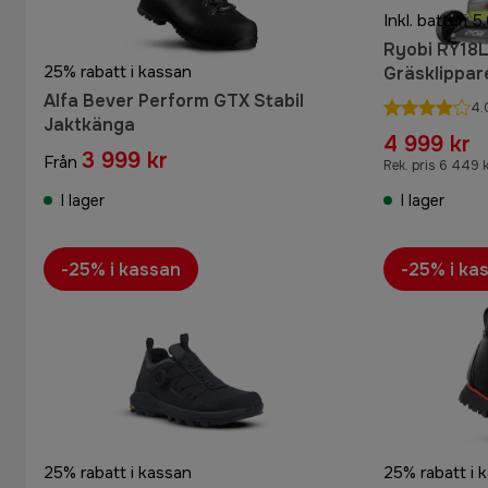
Inkl. batteri
Ryobi RY18
25% rabatt i kassan
Gräsklippar
Alfa Bever Perform GTX Stabil
4.
Jaktkänga
4 999 kr
3 999 kr
Från
Rek. pris 6 449 
I lager
I lager
-25% i kassan
-25% i ka
25% rabatt i kassan
25% rabatt i 