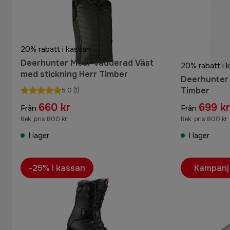
20% rabatt i kassan
Deerhunter Moor Vadderad Väst
20% rabatt i 
med stickning Herr Timber
Deerhunter
Timber
5.0
(1)
660 kr
699 kr
Från
Från
Rek. pris 800 kr
Rek. pris 800 kr
I lager
I lager
-25% i kassan
Kampanj