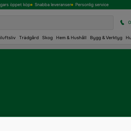
gars öppet köp
Snabba leveranser
Personlig service
0
iluftsliv
Trädgård
Skog
Hem & Hushåll
Bygg & Verktyg
H