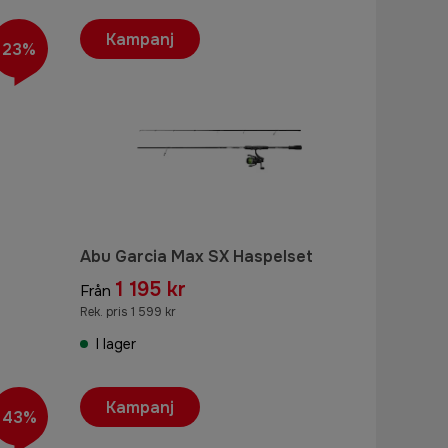
Kampanj
23%
Abu Garcia Max SX Haspelset
1 195 kr
Från
Rek. pris 1 599 kr
I lager
Kampanj
43%