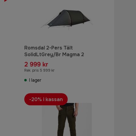
Romsdal 2-Pers Tält
SolidLtGrey/Br Magma 2
2 999 kr
Rek. pris 5 999 kr
I lager
-20% i kassan