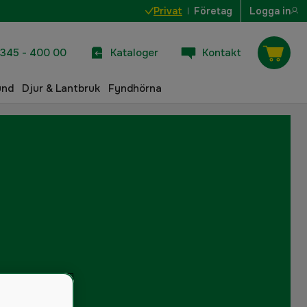
Privat
Företag
Logga in
345 - 400 00
Kataloger
Kontakt
und
Djur & Lantbruk
Fyndhörna