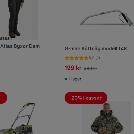
kassan
 Atlas Byxor Dam
G-man Köttsåg modell 148
5.0
(3)
199 kr
349 kr
I lager
-20% i kassan