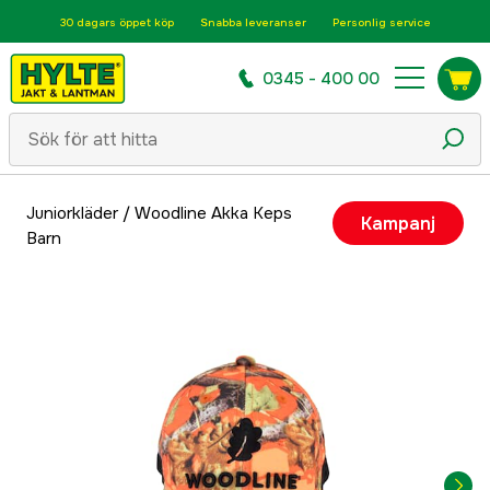
30 dagars öppet köp
Snabba leveranser
Personlig service
0345 - 400 00
Juniorkläder
/
Woodline Akka Keps
Kampanj
Barn