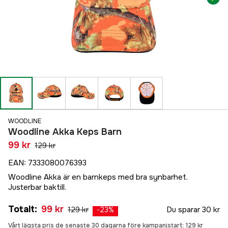
WOODLINE
Woodline Akka Keps Barn
99 kr
129 kr
EAN
:
7333080076393
Woodline Akka är en barnkeps med bra synbarhet.
Justerbar baktill.
Totalt
:
99 kr
129 kr
Du sparar
30 kr
-
23
%
Vårt lägsta pris de senaste 30 dagarna före kampanjstart:
129 kr