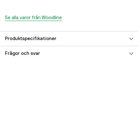
Se alla varor från Woodline
Produktspecifikationer
Dam/Herr
Barn
Frågor och svar
Referensnummer
3000038242
Tillverkarens artikelnummer
7333080076393
EAN
7333080076393