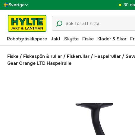
30 da
Sverige
Danmark
Suomi
Robotgräsklippare
Jakt
Skytte
Fiske
Kläder & Skor
Fr
Norge
Deutschland
Fiske
/
Fiskespön & rullar
/
Fiskerullar
/
Haspelrullar
/
Sav
Gear Orange LTD Haspelrulle