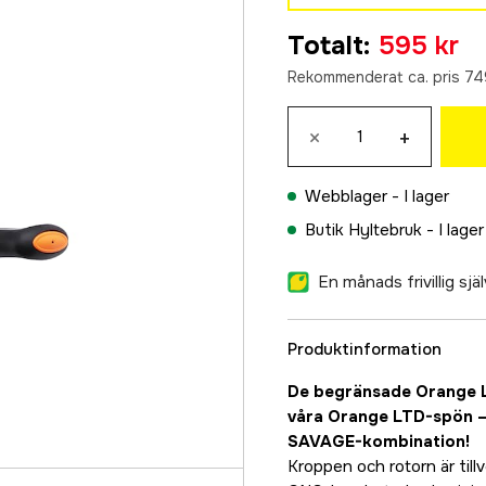
1000 FD
Totalt
:
595 kr
595 kr
Rekommenderat ca. pris 74
2500 FD
649 kr
×
+
3000 FD
695 kr
Webblager -
I lager
4000 FD
Butik Hyltebruk -
I lager
749 kr
En månads frivillig sj
Produktinformation
De begränsade Orange L
våra Orange LTD-spön – 
SAVAGE-kombination!
Kroppen och rotorn är til