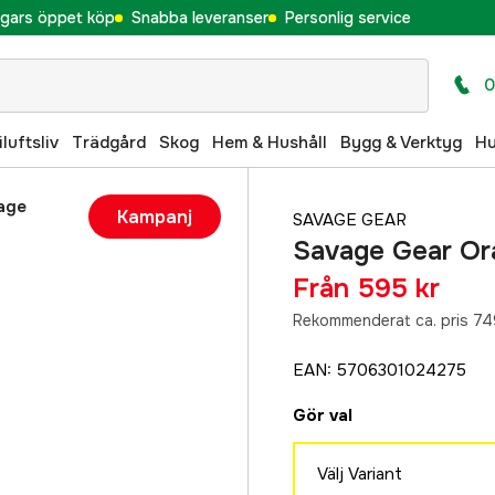
gars öppet köp
Snabba leveranser
Personlig service
0
iluftsliv
Trädgård
Skog
Hem & Hushåll
Bygg & Verktyg
H
age
Kampanj
SAVAGE GEAR
Savage Gear Or
Från
595 kr
Rekommenderat ca. pris 74
EAN
:
5706301024275
Gör val
Välj Variant