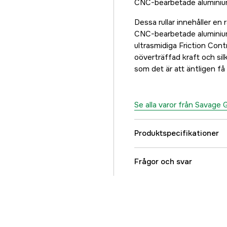
CNC-bearbetade aluminiumh
Dessa rullar innehåller en
CNC-bearbetade aluminium
ultrasmidiga Friction Cont
oöverträffad kraft och si
som det är att äntligen få
Se alla varor från Savage 
Produktspecifikationer
Utväxling
Frågor och svar
Kullager + rullager
Referensnummer