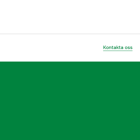
ummer
1631590
5706301024275
Kontakta oss