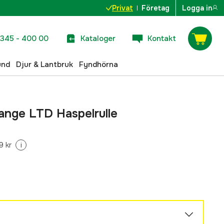
Privat
Företag
Logga in
345 - 400 00
Kataloger
Kontakt
und
Djur & Lantbruk
Fyndhörna
ange LTD Haspelrulle
9 kr
i