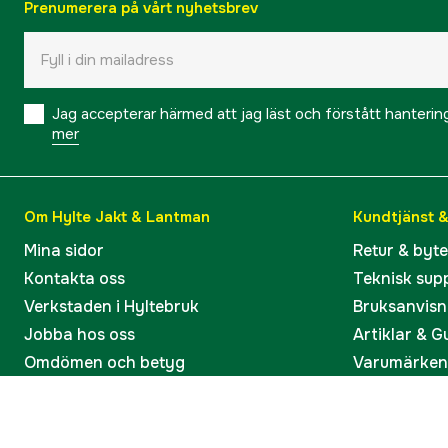
Prenumerera på vårt nyhetsbrev
Jag accepterar härmed att jag läst och förstått hanteri
mer
Om Hylte Jakt & Lantman
Kundtjänst 
Mina sidor
Retur & byt
Kontakta oss
Teknisk sup
Verkstaden i Hyltebruk
Bruksanvisn
Jobba hos oss
Artiklar & G
Omdömen och betyg
Varumärken
Våra kataloger
Köp present
Ångra köp