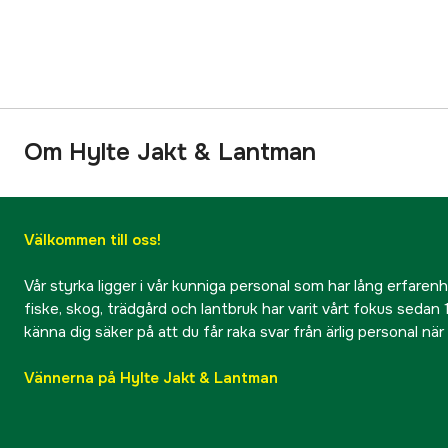
Om Hylte Jakt & Lantman
Välkommen till oss!
Vår styrka ligger i vår kunniga personal som har lång erfarenhet
fiske, skog, trädgård och lantbruk har varit vårt fokus sedan 1
känna dig säker på att du får raka svar från ärlig personal nä
Vännerna på Hylte Jakt & Lantman