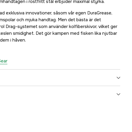
andtagen i rostfritt stål erbjuder maximal styrka.
 rad exklusiva innovationer, såsom vår egen DuraGrease,
spolar och mjuka handtag. Men det bästa är det
rol Drag-systemet som använder kolfiberskivor, vilket ger
lkeslen smidighet. Det gör kampen med fisken lika njutbar
 dem i håven.
Gear
5.2:1
9
5000108292