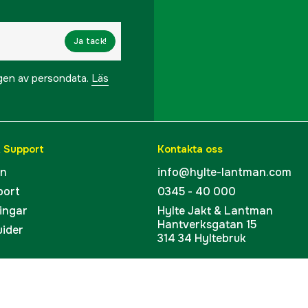
Ja tack!
ngen av persondata.
Läs
& Support
Kontakta oss
en
info@hylte-lantman.com
port
0345 - 40 000
ingar
Hylte Jakt & Lantman
Hantverksgatan 15
uider
314 34 Hyltebruk
kort