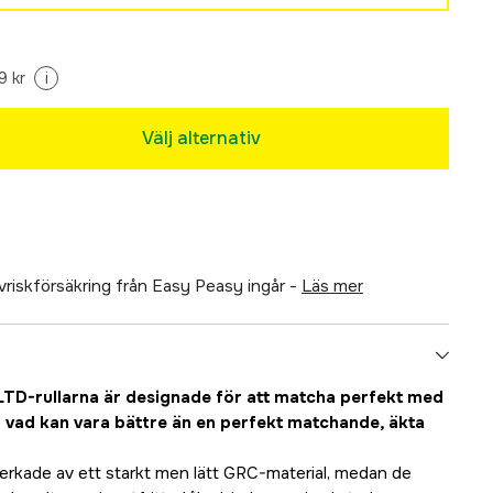
9 kr
i
Välj alternativ
Tillfälligt slut
älvriskförsäkring från Easy Peasy ingår -
läs mer
TD-rullarna är designade för att matcha perfekt med
vad kan vara bättre än en perfekt matchande, äkta
lverkade av ett starkt men lätt GRC-material, medan de