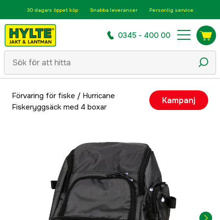
30 dagars öppet köp
Snabba leveranser
Personlig service
0345 - 400 00
Förvaring för fiske
/
Hurricane
Kampanj
Fiskeryggsäck med 4 boxar