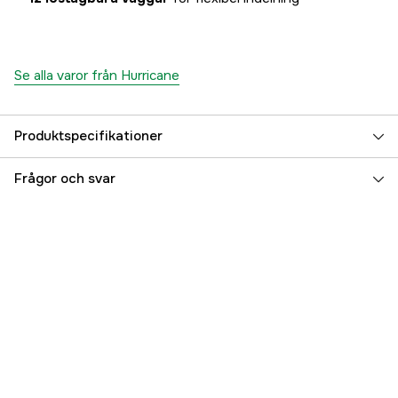
Se alla varor från Hurricane
Produktspecifikationer
Referensnummer
5000096032
Frågor och svar
Tillverkarens artikelnummer
47944
EAN
7340010311929