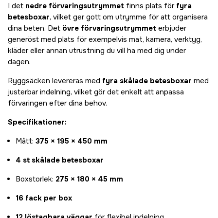
I det
nedre förvaringsutrymmet
finns plats för
fyra
betesboxar
, vilket ger gott om utrymme för att organisera
dina beten. Det
övre förvaringsutrymmet
erbjuder
generöst med plats för exempelvis mat, kamera, verktyg,
kläder eller annan utrustning du vill ha med dig under
dagen.
Ryggsäcken levereras med
fyra skålade betesboxar
med
justerbar indelning, vilket gör det enkelt att anpassa
förvaringen efter dina behov.
Specifikationer:
Mått:
375 × 195 × 450 mm
4 st skålade betesboxar
Boxstorlek:
275 × 180 × 45 mm
16 fack per box
12 löstagbara väggar
för flexibel indelning