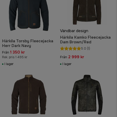
Vändbar design
Härkila Kamko Fleecejacka
Härkila Torsby Fleecejacka
Dam Brown/Red
Herr Dark Navy
5.0
(1)
1 350 kr
Från
2 999 kr
Rek. pris 1 495 kr
Från
I lager
I lager