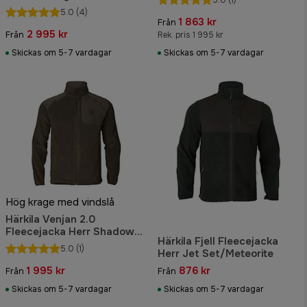
Blaze
5.0
(4)
1 863 kr
Från
2 995 kr
Från
Rek. pris 1 995 kr
Skickas om 5-7 vardagar
Skickas om 5-7 vardagar
Hög krage med vindslå
Härkila Venjan 2.0
Fleecejacka Herr Shadow
Härkila Fjell Fleecejacka
Brown
5.0
(1)
Herr Jet Set/Meteorite
1 995 kr
876 kr
Från
Från
Skickas om 5-7 vardagar
Skickas om 5-7 vardagar