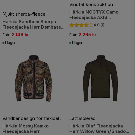
Vindtät konstruktion
Härkila NOCTYX Camo
Mjukt sherpa-fleece
Fleecejacka AXIS
Härkila Sandhem Sherpa
MSP*Black
4.0
(1)
Fleecejacka Herr Demitasse
Brown
2 149 kr
2 295 kr
Från
Från
I lager
I lager
Vändbar design för flexibel användning
Lätt isolerad
Härkila Mossy Kamko
Härkila Olaf Fleecejacka
Fleecejacka Herr
Herr Willow Green/Shadow