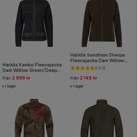
Härkila Sandhem Sherpa
Fleecejacka Dam Willow
Härkila Kamko Fleecejacka
Green
5.0
(1)
Dam Willow Green/Deep
Well Purple
2 999 kr
2 149 kr
Från
Från
I lager
I lager