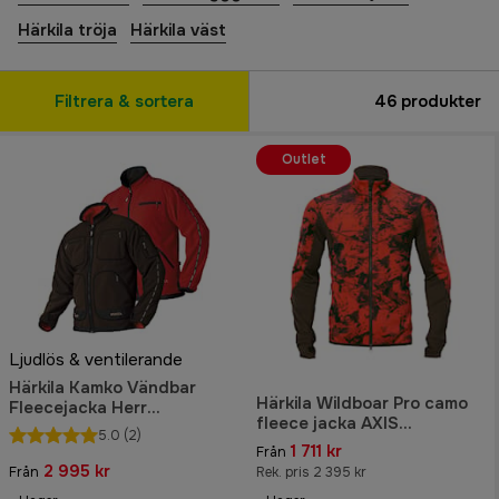
Härkila tröja
Härkila väst
Filtrera & sortera
46
produkter
Outlet
Ljudlös & ventilerande
Härkila Kamko Vändbar
Härkila Wildboar Pro camo
Fleecejacka Herr
fleece jacka AXIS
Brown/Red
5.0
(2)
MSP®Wildboar
1 711 kr
Från
orange/Shadow brown
2 995 kr
Från
Rek. pris 2 395 kr