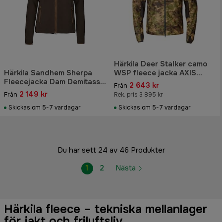
Härkila Deer Stalker camo
Härkila Sandhem Sherpa
WSP fleece jacka AXIS
Fleecejacka Dam Demitasse
MSP®Forest
2 643 kr
Från
Brown
2 149 kr
Från
Rek. pris 3 895 kr
Skickas om 5-7 vardagar
Skickas om 5-7 vardagar
Du har sett 24 av 46 Produkter
1
2
Nästa
Härkila fleece – tekniska mellanlager
för jakt och friluftsliv