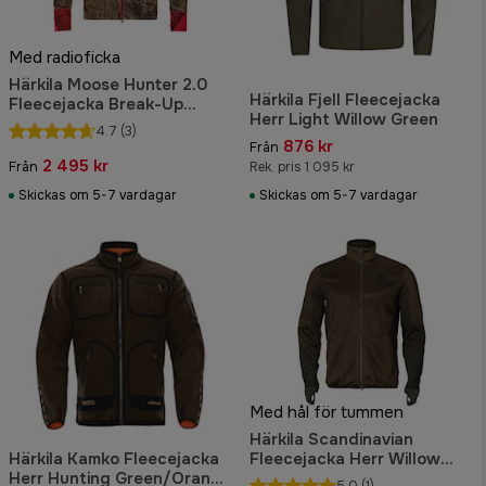
Med radioficka
Härkila Moose Hunter 2.0
Härkila Fjell Fleecejacka
Fleecejacka Break-Up
Herr Light Willow Green
Country/MossyOak Red
4.7
(3)
876 kr
Från
2 495 kr
Från
Rek. pris 1 095 kr
Skickas om 5-7 vardagar
Skickas om 5-7 vardagar
Med hål för tummen
Härkila Scandinavian
Härkila Kamko Fleecejacka
Fleecejacka Herr Willow
Herr Hunting Green/Orange
Green/Deep Brown
5.0
(1)