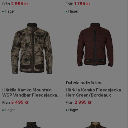
Grey
2 995 kr
1 795 kr
Från
Från
I lager
I lager
Dubbla radiofickor
Härkila Kamko Mountain
Härkila Kamko Fleecejacka
WSP Vändbar Fleecejacka
Herr Green/Bordeaux
Herr AXIS
3 495 kr
2 995 kr
Från
Från
MSP®Mountain/Shadow
Brown
I lager
I lager