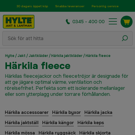
30 dagars öppet köp
Snabba leveranser
Personlig service
0345 - 400 00
Hylte
/
Jakt
/
Jaktkläder
/
Härkila jaktkläder
/
Härkila fleece
Härkila fleece
Härkilas fleecejackor och fleecetröjor är designade för
att ge jägare optimal värme, ventilation och
rörelsefrihet. Perfekta som ett isolerande mellanlager
eller som ytterplagg under torrare förhållanden.
Härkila accessoarer
Härkila byxor
Härkila jacka
Härkila jaktställ
Härkila kängor
Härkila keps
Härkila mössa
Härkila ryggsäck
Härkila skjorta