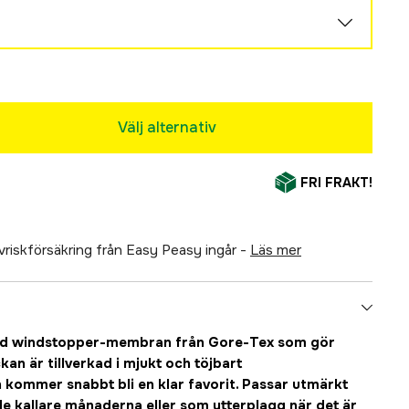
Välj alternativ
FRI FRAKT!
älvriskförsäkring från Easy Peasy ingår -
läs mer
ed windstopper-membran från Gore-Tex som gör
kan är tillverkad i mjukt och töjbart
 kommer snabbt bli en klar favorit. Passar utmärkt
e kallare månaderna eller som ytterplagg när det är