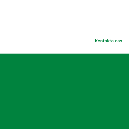
no
GORE-TEX INFINIUM WINDSTOPPER®, GORE-TEX
Polyester
Kontakta oss
Nej
Brown/Red
Röd, Brun
Dam
3000026831
ummer
1029801380013