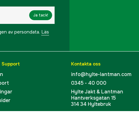
EAN
Ja tack!
ngen av persondata.
Läs
& Support
Kontakta oss
en
info@hylte-lantman.com
port
0345 - 40 000
ingar
Hylte Jakt & Lantman
Hantverksgatan 15
uider
314 34 Hyltebruk
kort