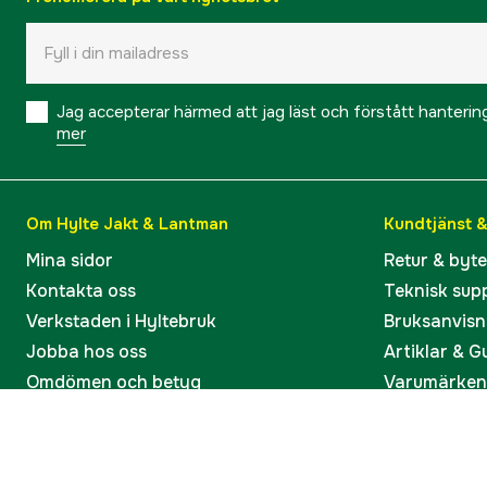
Jag accepterar härmed att jag läst och förstått hanteri
mer
Om Hylte Jakt & Lantman
Kundtjänst 
Mina sidor
Retur & byt
Kontakta oss
Teknisk sup
Verkstaden i Hyltebruk
Bruksanvisn
Jobba hos oss
Artiklar & G
Omdömen och betyg
Varumärken
Våra kataloger
Köp present
Ångra köp