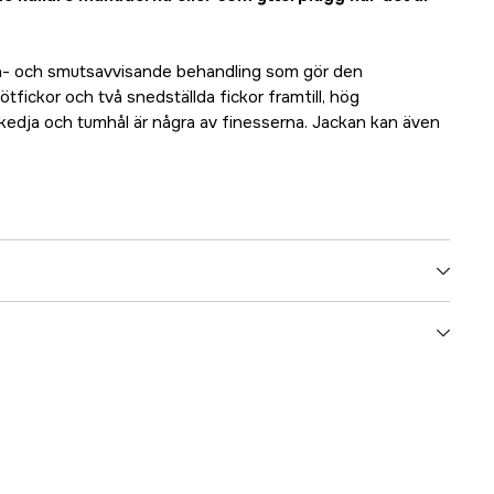
n- och smutsavvisande behandling som gör den
tfickor och två snedställda fickor framtill, hög
kedja och tumhål är några av finesserna. Jackan kan även
yes
yes
no