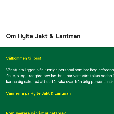
Om Hylte Jakt & Lantman
Välkommen till oss!
Vår styrka ligger i vår kunniga personal som har lång erfarenhet
fiske, skog, trädgård och lantbruk har varit vårt fokus sedan 1
känna dig säker på att du får raka svar från ärlig personal nä
Vännerna på Hylte Jakt & Lantman
Prenumerera på vårt nyhetsbrev