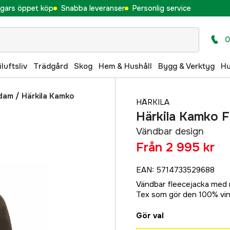
gars öppet köp
Snabba leveranser
Personlig service
0
iluftsliv
Trädgård
Skog
Hem & Hushåll
Bygg & Verktyg
H
 dam
/
Härkila Kamko
HÄRKILA
Härkila Kamko 
Vändbar design
Från
2 995 kr
EAN
:
5714733529688
Vändbar fleecejacka med 
Tex som gör den 100% vin
Gör val