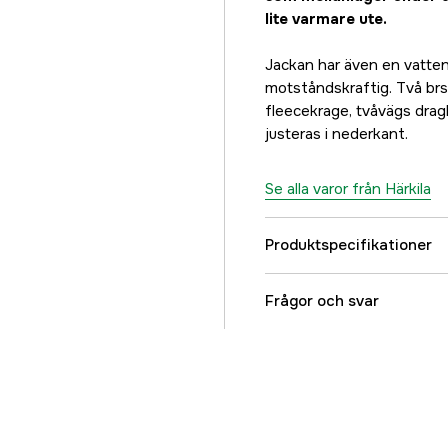
lite varmare ute.
Jackan har även en vatte
motståndskraftig. Två brsö
fleecekrage, tvåvägs drag
justeras i nederkant.
Se alla varor från Härkila
Produktspecifikationer
Stretch
Frågor och svar
Vindtät
Vattentät