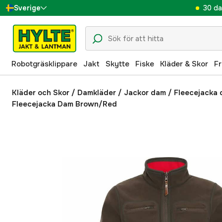
30 da
Sverige
Danmark
Suomi
Robotgräsklippare
Jakt
Skytte
Fiske
Kläder & Skor
Fr
Norge
Deutschland
Kläder och Skor
/
Damkläder
/
Jackor dam
/
Fleecejacka
Fleecejacka Dam Brown/Red