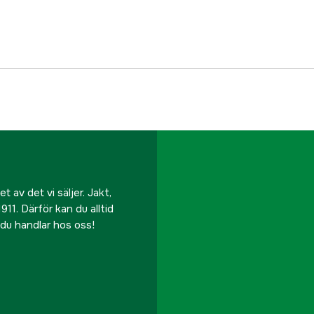
Fodrad
Membran
Material
Huva
Color
Färgton
 av det vi säljer. Jakt,
911. Därför kan du alltid
Dam/Herr
r du handlar hos oss!
Referensnummer
Tillverkarens artikeln