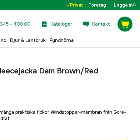
Privat
Företag
Logga in
345 - 400 00
Kataloger
Kontakt
und
Djur & Lantbruk
Fyndhörna
Fleecejacka Dam Brown/Red
många praktiska fickor. Windstopper-membran från Gore-
dtät.