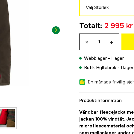
Välj Storlek
S
Totalt
:
2 995 kr
2 995 kr
M
×
+
2 995 kr
L
Webblager -
I lager
2 995 kr
Butik Hyltebruk -
I lager
XL
2 995 kr
En månads frivillig sj
XXL
2 995 kr
Produktinformation
3XL
2 995 kr
Vändbar fleecejacka m
jackan 100% vindtät. Jac
microfleecematerial och
som mellanlager under d